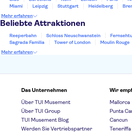
Miami
Leipzig
Stuttgart
Heidelberg
Bre
Mehr erfahren
Beliebte Attraktionen
Reeperbahn
Schloss Neuschwanstein
Fernsehtu
Sagrada Familia
Tower of London
Moulin Rouge
Mehr erfahren
Das Unternehmen
Wir emp
Über TUI Musement
Mallorca
Über TUI Group
Punta Ca
TUI Musement Blog
Cancun
Werden Sie Vertriebspartner
Teneriffa