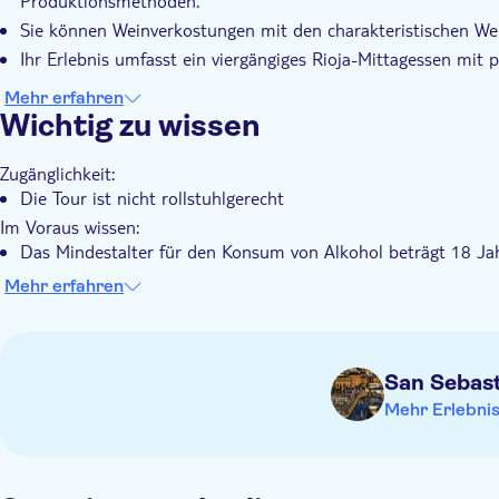
Produktionsmethoden.
gemächlichen Rhythmus ist diese Rioja-Weintour ein ideales
Sie können Weinverkostungen mit den charakteristischen We
möchten, ohne sich um die Logistik zu kümmern.
Ihr Erlebnis umfasst ein viergängiges Rioja-Mittagessen mit
Mehr erfahren
Wichtig zu wissen
Zugänglichkeit:
Die Tour ist nicht rollstuhlgerecht
Im Voraus wissen:
Das Mindestalter für den Konsum von Alkohol beträgt 18 Ja
Bei allen Buchungen ist eine Mindestteilnehmerzahl von 2 Er
Mehr erfahren
Sollte diese Mindestanzahl nicht erreicht werden, wird ein E
angeboten. Wenn Ihre Buchung unter dieser Zahl liegt, werde
sich jederzeit mit dem örtlichen Veranstalter in Verbindung
Tourdatum zu bestätigen.
San Sebas
Diese Tour findet in kleinen Gruppen von bis zu 8 Teilnehmer
Mehr Erlebni
Wenn Sie Kinder gebucht haben, werden Sie drei Tage vor de
zu bestätigen, damit der Reiseveranstalter einen geeigneten 
Bitte teilen Sie etwaige Ernährungswünsche direkt dem örtli