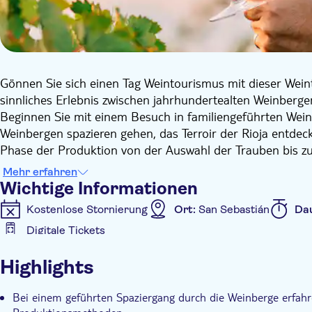
Gönnen Sie sich einen Tag Weintourismus mit dieser Weint
sinnliches Erlebnis zwischen jahrhundertealten Weinbergen,
Beginnen Sie mit einem Besuch in familiengeführten Wein
Weinbergen spazieren gehen, das Terroir der Rioja entdec
Phase der Produktion von der Auswahl der Trauben bis z
Sie eine geführte Weinverkostung, bei der die großen Wei
Mehr erfahren
Früchten, Vanille und Gewürzen verströmen.
Wichtige Informationen
Die Reise wird mit einem
Vier-Gänge-Mittagessen und ein
Kostenlose Stornierung
Ort:
San Sebastián
Da
Paprika und Chili, weiße Bohnen und Kartoffeln nach Rio
Digitale Tickets
sowie Goxua (ein traditionelles baskisches Dessert mit Sa
Zusätzliche Informationen
Währenddessen erzählt Ihnen Ihr Reiseführer Geschichten 
Highlights
Bräuche, die die Identität dieser Region ausmachen. Ansc
Sofortbestätigung
Ohne Anstehen
Eintritte in
Ausblicke auf Laguardia und seine Aussichtspunkte genie
Kleine Gruppengröße
Digitale Buchungsbestätigun
Bei einem geführten Spaziergang durch die Weinberge erfahr
Mit Abholung vom Hotel in San Sebastián, klimatisiertem 