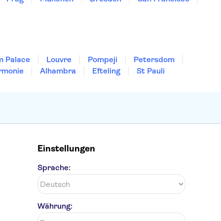
m Palace
Louvre
Pompeji
Petersdom
rmonie
Alhambra
Efteling
St Pauli
Einstellungen
Sprache:
Währung: