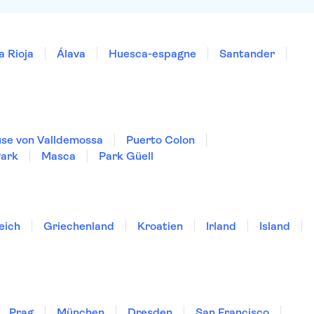
a Rioja
Álava
Huesca-espagne
Santander
se von Valldemossa
Puerto Colon
Park
Masca
Park Güell
eich
Griechenland
Kroatien
Irland
Island
Prag
München
Dresden
San Francisco