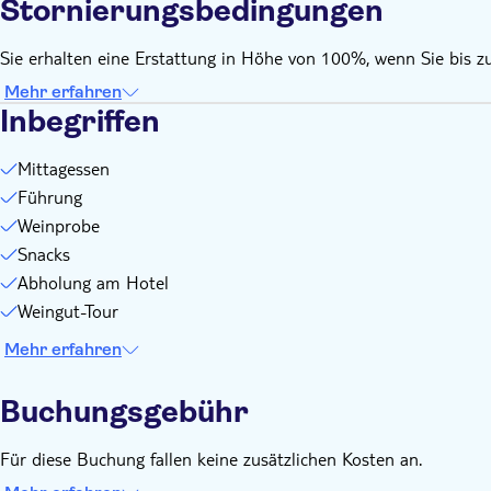
Stornierungsbedingungen
Sie nach der Buchung auf dem Voucher.
Die angebotenen Speisen beinhalten vegetarische und glutenf
Sie erhalten eine Erstattung in Höhe von 100%, wenn Sie bis z
Optionen verfügbar.
Mehr erfahren
Das Mittagsmenü kann je nach Saison und Restaurant variie
Inbegriffen
Mittagessen
Führung
Weinprobe
Snacks
Abholung am Hotel
Weingut-Tour
Mehr erfahren
Buchungsgebühr
Für diese Buchung fallen keine zusätzlichen Kosten an.