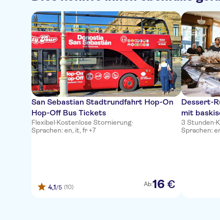
San Sebastian Stadtrundfahrt Hop-On
Dessert-R
Hop-Off Bus Tickets
mit baskis
Flexibel
·
Kostenlose Stornierung
·
3 Stunden
·
K
Sprachen: en, it, fr +7
Sprachen: en
16
€
Ab:
4,1
(10)
/5