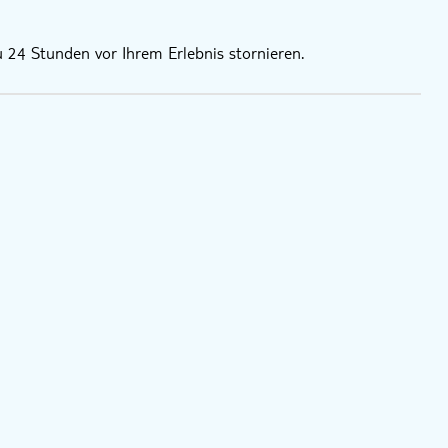
reie Optionen auf Anfrage; es sind jedoch keine veganen
u 24 Stunden vor Ihrem Erlebnis stornieren.
ren