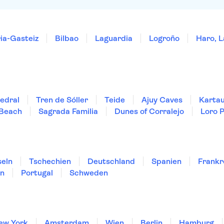
ria-Gasteiz
Bilbao
Laguardia
Logroño
Haro, L
edral
Tren de Sóller
Teide
Ajuy Caves
Kartau
 Beach
Sagrada Familia
Dunes of Corralejo
Loro 
seln
Tschechien
Deutschland
Spanien
Frankr
en
Portugal
Schweden
ew York
Amsterdam
Wien
Berlin
Hamburg