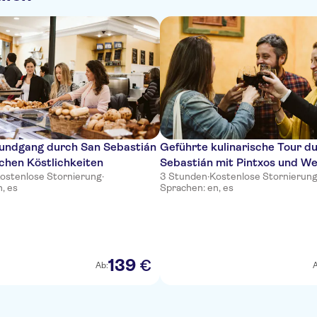
undgang durch San Sebastián
Geführte kulinarische Tour d
chen Köstlichkeiten
Sebastián mit Pintxos und We
ostenlose Stornierung
·
3 Stunden
·
Kostenlose Stornierun
Tourguide
, es
Sprachen: en, es
139
€
Ab:
A