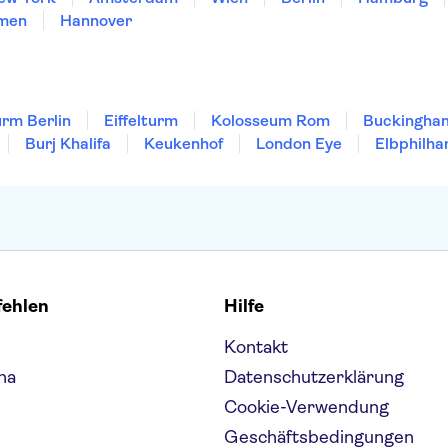
men
Hannover
rm Berlin
Eiffelturm
Kolosseum Rom
Buckingha
Burj Khalifa
Keukenhof
London Eye
Elbphilha
fehlen
Hilfe
Kontakt
na
Datenschutzerklärung
Cookie-Verwendung
Geschäftsbedingungen