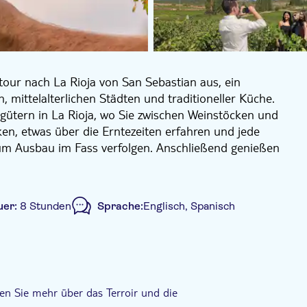
our nach La Rioja von San Sebastian aus, ein
 mittelalterlichen Städten und traditioneller Küche.
gütern in La Rioja, wo Sie zwischen Weinstöcken und
ken, etwas über die Erntezeiten erfahren und jede
um Ausbau im Fass verfolgen. Anschließend genießen
ß- und Rotweine der D.O.C.a Rioja Noten von roten
fortgesetzt: Blutwurst, Piquillo-
em Dessert aus Rioja
uer:
8 Stunden
Sprache:
Englisch, Spanisch
ja-Art, Lammkoteletts aus dem Holzofen und Salat
hne), perfekt abgestimmt auf die lokalen Weine.
über Keltereien, unterirdische Weinkeller und
hließend können Sie in aller Ruhe die endlosen
begriffen
Lokales Flair
Mahlzeit inbegriffen
ßen.
g
Abholservice vom Hotel
Inklusive Transfer
en Sie mehr über das Terroir und die
Privattransport, fachkundiger Begleitung und einem