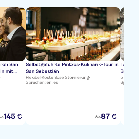
urch San
Selbstgeführte Pintxos-Kulinarik-Tour in
Tagesau
in mit
San Sebastián
Biarrit
g
·
Flexibel
·
Kostenlose Stornierung
·
5 Stunde
Sprachen: en, es
Sprachen:
145
87
€
€
b:
Ab: