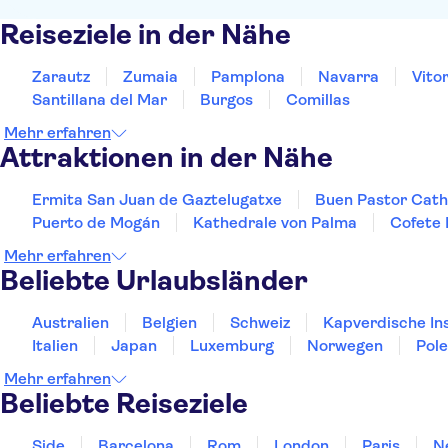
Reiseziele in der Nähe
Zarautz
Zumaia
Pamplona
Navarra
Vito
Santillana del Mar
Burgos
Comillas
Mehr erfahren
Attraktionen in der Nähe
Ermita San Juan de Gaztelugatxe
Buen Pastor Cath
Puerto de Mogán
Kathedrale von Palma
Cofete
Mehr erfahren
Beliebte Urlaubsländer
Australien
Belgien
Schweiz
Kapverdische In
Italien
Japan
Luxemburg
Norwegen
Pol
Mehr erfahren
Beliebte Reiseziele
Side
Barcelona
Rom
London
Paris
N