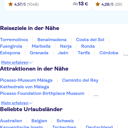
13
€
Ab:
4,57
/5
(1048)
4,28
/5
(29)
Reiseziele in der Nähe
Torremolinos
Benalmadena
Costa del Sol
Fuengirola
Marbella
Nerja
Ronda
Estepona
Granada
Jaén
Tarifa
Córdoba
Jerez de la Frontera
Costa de la Luz
Sevilla
Mehr erfahren
Attraktionen in der Nähe
Picasso-Museum Málaga
Caminito del Rey
Kathedrale von Málaga
Picasso Foundation Birthplace Museum
Centre Pompidou Malaga
Ausflüge ab Malaga
Mehr erfahren
Alcazaba of Málaga
Port of Malaga
Beliebte Urlaubsländer
Höhle von Nerja
Burg von Gibralfaro
Tren de Sóller
Teide
Ajuy Caves
Australien
Belgien
Schweiz
Kartause von Valldemossa
Puerto Colon
Kapverdische Inseln
Tschechien
Deutschland