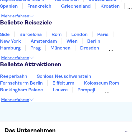
Spanien
Frankreich
Griechenland
Kroatien
Irland
Island
Italien
Japan
Luxemburg
Mehr erfahren
Norwegen
Polen
Portugal
Schweden
Beliebte Reiseziele
Side
Barcelona
Rom
London
Paris
New York
Amsterdam
Wien
Berlin
Hamburg
Prag
München
Dresden
San Francisco
Miami
Leipzig
Stuttgart
Mehr erfahren
Heidelberg
Bremen
Hannover
Beliebte Attraktionen
Reeperbahn
Schloss Neuschwanstein
Fernsehturm Berlin
Eiffelturm
Kolosseum Rom
Buckingham Palace
Louvre
Pompeji
Petersdom
Sagrada Familia
Tower of London
Mehr erfahren
Moulin Rouge
Burj Khalifa
Keukenhof
London Eye
Elbphilharmonie
Alhambra
Efteling
St Pauli
Das Unternehmen