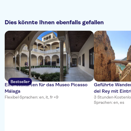
Dies könnte Ihnen ebenfalls gefallen
Bestseller
Eintrittskarten für das Museo Picasso
Geführte Wander
Málaga
del Rey mit Eintr
Flexibel
·
Sprachen: en, it, fr +9
3 Stunden
·
Kostenlo
Sprachen: en, es