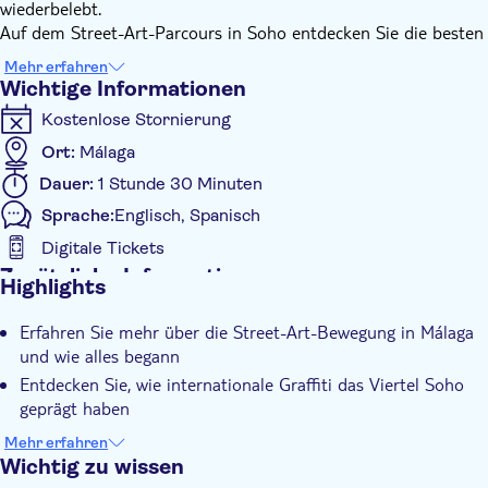
wiederbelebt.
Auf dem Street-Art-Parcours in Soho entdecken Sie die besten
Graffitis der Gegend – geschaffen von nationalen und
Mehr erfahren
internationalen Künstlern wie BoaMistura, Roa, D*Face oder
Wichtige Informationen
Obey. Von Soho aus spazieren Sie durch die Altstadt Málagas,
Kostenlose Stornierung
vorbei an einigen wichtigen Monumenten, und erreichen
schließlich das alternative Viertel Lagunillas.
Ort:
Málaga
Im Viertel Lagunillas erleben Sie ein unbekanntes Málaga
Dauer:
1 Stunde 30 Minuten
abseits der ausgetretenen Pfade, wo urbane Kunst ein starkes
Sprache:
Englisch, Spanisch
Gemeinschaftsgefühl zum Ausdruck bringt. Schließlich erfahren
Sie auch die Unterschiede zwischen den Kunstvierteln Soho
Digitale Tickets
und Lagunillas.
Zusätzliche Informationen
Highlights
Sofortbestätigung
Erfahren Sie mehr über die Street-Art-Bewegung in Málaga
Geführte Tour
und wie alles begann
Lokales Flair
Entdecken Sie, wie internationale Graffiti das Viertel Soho
Kleine Gruppengröße
geprägt haben
Genießen Sie Málaga abseits der ausgetretenen Pfade
Expertenleitfaden
Mehr erfahren
Erfahren Sie, wie die Arbeit verschiedener Wandmaler die
Wichtig zu wissen
Digitale Buchungsbestätigung