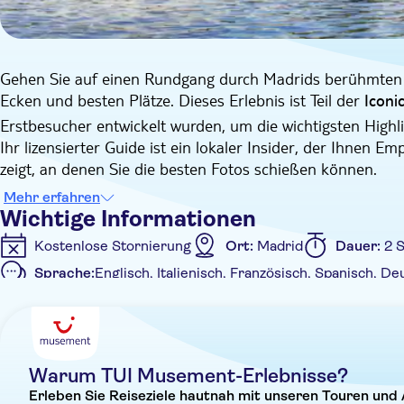
Gehen Sie auf einen Rundgang durch Madrids berühmten R
Ecken und besten Plätze. Dieses Erlebnis ist Teil der
Iconi
Erstbesucher entwickelt wurden, um die wichtigsten Highli
Ihr lizensierter Guide ist ein lokaler Insider, der Ihnen 
zeigt, an denen Sie die besten Fotos schießen können.
Sie beginnen Ihr Erlebnis mit einem Spaziergang durch d
Mehr erfahren
die besten Instagram-tauglichen Fotos an emblematischen
Wichtige Informationen
Folgen Sie Ihrem erfahrenen Guide und bewundern Sie de
Kostenlose Stornierung
Ort:
Madrid
Dauer:
2 
Caído), ein Meisterwerk des spanischen Bildhauers Ricardo
Sprache:
Englisch, Italienisch, Französisch, Spanisch, De
Das Madrider Wahrzeichen gehörte bis zum späten 19. Jah
Zusätzliche Informationen
öffentlichen Anlage wurde. Lassen Sie sich nicht die Gel
zu erfahren, während Sie ihn in ihrem eigenen Tempo erk
Sofortbestätigung
Private Tour
Digitale Buchu
Warum TUI Musement-Erlebnisse?
Erleben Sie Reiseziele hautnah mit unseren Touren und 