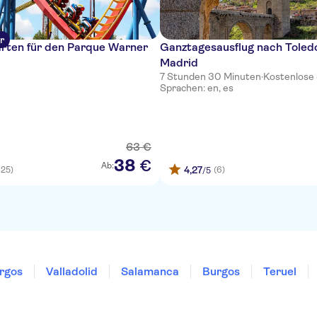
r
arten für den Parque Warner
Ganztagesausflug nach Toled
Madrid
7 Stunden 30 Minuten
·
Kostenlose
Sprachen: en, es
63
€
38
€
Ab:
4,27
625)
(6)
/5
rgos
Valladolid
Salamanca
Burgos
Teruel