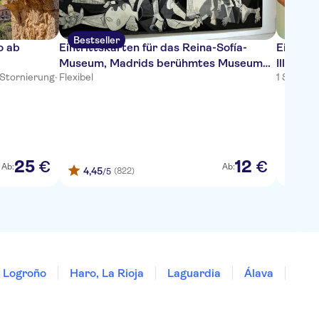
Bestseller
o ab
Eintrittskarten für das Reina-Sofía-
Eintrit
Museum, Madrids berühmtes Museum
Illusion
 Stornierung
·
Flexibel
1 Stunde
·
für moderne Kunst
25
12
€
€
Ab:
Ab:
4,45
4,3
(822)
/5
Logroño
Haro, La Rioja
Laguardia
Álava