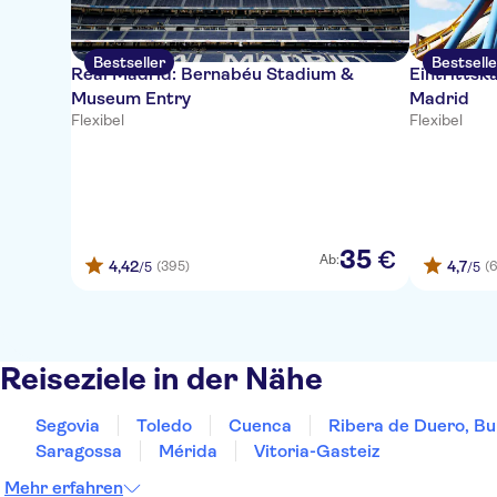
Bestseller
Bestselle
Real Madrid: Bernabéu Stadium &
Eintrittsk
Museum Entry
Madrid
Flexibel
Flexibel
35
€
Ab:
4,42
4,7
(395)
(
/5
/5
Reiseziele in der Nähe
Segovia
Toledo
Cuenca
Ribera de Duero, Bu
Saragossa
Mérida
Vitoria-Gasteiz
Mehr erfahren