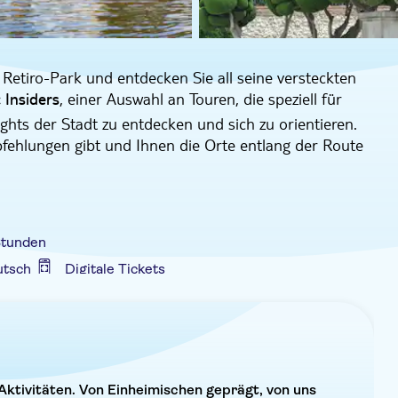
etiro-Park und entdecken Sie all seine versteckten
, einer Auswahl an Touren, die speziell für
c Insiders
ghts der Stadt zu entdecken und sich zu orientieren.
Empfehlungen gibt und Ihnen die Orte entlang der Route
ie einzigartigen Landschaften des Parks und machen
 Orten wie dem schönen Teich und dem Kristallpalast.
n Brunnen des Gefallenen Engels (Fuente del Ángel
Stunden
 Bellver.
utsch
Digitale Tickets
rhundert der spanischen Monarchie, bis es zu einer
egenheit entgehen, mehr über die Geschichte des Parks
unden.
ngsbestätigung
Private Gruppe
Barrierefrei
Aktivitäten. Von Einheimischen geprägt, von uns