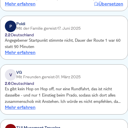
Mehr erfahren
Übersetzen
Poldi
P
Mit der Familie gereist
17. Juni 2025
2.2
Deutschland
Angegebener Startpunkt stimmte nicht, Dauer der Route 1 war 60
statt 90 Minuten
Mehr erfahren
VG
V
Mit Freunden gereist
31. März 2025
2.6
Deutschland
Es gibt kein Hop on Hop off, nur eine Rundfahrt, das ist nicht
dasselbe - und nur 1 Einstieg beim Prado, sodass sich dort alles
zusammenschob mit Anstehen. Ich würde es nicht empfehlen, da
Mehr erfahren
kann man besser mit den öffentlichen Bussen fahren, z.B. Linie 001
vom Prado bis über den Plaza Espana zum Nulltarif und da kann
man Ein- und Aussteigen, wo man will !!!!!!!!!! Keine Information, nur
Werbung an den normalen Busstationen, wo die Busse der Citytour
TUI Musement Traveler