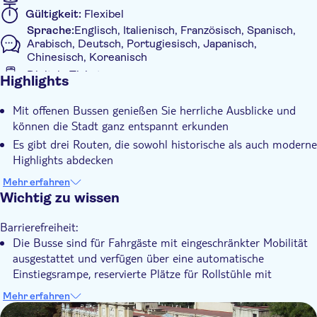
das berühmte Santiago-Bernabéu-Stadion von Real Madrid.
Gültigkeit:
Flexibel
Route 3 (Orange) führt Sie auf eine Entdeckungsreise durch
Sprache:
Englisch, Italienisch, Französisch, Spanisch,
das heutige Madrid. Eine lebendige Route durch Madrid, die die
Arabisch, Deutsch, Portugiesisch, Japanisch,
kreativste, dynamischste und kosmopolitischste Seite der Stadt
Chinesisch, Koreanisch
hervorhebt. Von Neptuno und der Puerta de Alcalá führt sie
Digitale Tickets
Highlights
vorbei an kulturellen Sehenswürdigkeiten wie der Casa Árabe
Zusätzliche Informationen
und dem Goya-Viertel. Die Route setzt sich durch Colón und
Mit offenen Bussen genießen Sie herrliche Ausblicke und
Sofortbestätigung
das lebhafte Viertel Malasaña fort, bevor sie am Callao und der
können die Stadt ganz entspannt erkunden
Lokales Flair
ikonischen Gran Vía endet.
Es gibt drei Routen, die sowohl historische als auch moderne
Führung mit Audioguide
Highlights abdecken
Digitale Buchungsbestätigung
Sie sehen Wahrzeichen wie den Königspalast, den Prado und
Mehr erfahren
das Bernabéu-Stadion
Wheelchair access
Wichtig zu wissen
Mit Audioguide
In Ihrem Ticket ist ein Tourguide für eine geführte
Barrierefreiheit:
Stadtführung enthalten, bei der Sie die Stadt näher
Inklusive Transfer
Die Busse sind für Fahrgäste mit eingeschränkter Mobilität
kennenlernen
ausgestattet und verfügen über eine automatische
Einstiegsrampe, reservierte Plätze für Rollstühle mit
Sicherheitsklemmen und -befestigungen sowie eine
Mehr erfahren
verlängerte Rampe und ein Absenksystem auf der rechten
DSA1Liria Palace