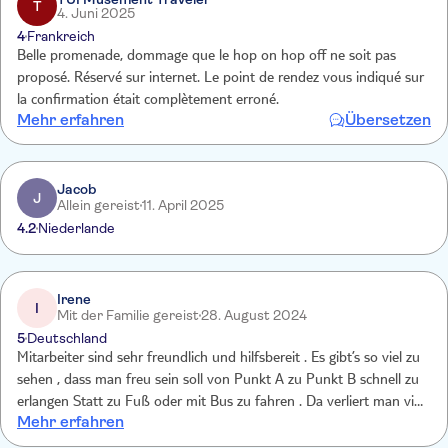
T
4. Juni 2025
immer durchfuhren - sehr ärgerlich
4
Frankreich
Belle promenade, dommage que le hop on hop off ne soit pas
proposé. Réservé sur internet. Le point de rendez vous indiqué sur
la confirmation était complètement erroné.
Mehr erfahren
Übersetzen
Jacob
J
Allein gereist
11. April 2025
4.2
Niederlande
Irene
I
Mit der Familie gereist
28. August 2024
5
Deutschland
Mitarbeiter sind sehr freundlich und hilfsbereit . Es gibt’s so viel zu
sehen , dass man freu sein soll von Punkt A zu Punkt B schnell zu
erlangen Statt zu Fuß oder mit Bus zu fahren . Da verliert man viel
Mehr erfahren
zu viel Zeit Die Zeit dass man was bewundern kann. Und selbst der
Fahrt ist Bewunderung pur….