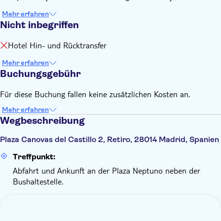
Uhr
Mehr erfahren
Fahrplan für die Hochsaison (1. April bis 15. Oktober,
Nicht inbegriffen
einschließlich der Karwoche): Linie 1 von 9.30 Uhr bis 20.30
Uhr / Linie 2 von 9.30 Uhr bis 20.00 Uhr / Linie 3 von 9.30
Hotel Hin- und Rücktransfer
Uhr bis 20.00 Uhr
Mehr erfahren
Taktfrequenz: Linie 1 – alle 25–40 Minuten (je nach Saison)
Buchungsgebühr
/ Linie 2 – alle 35 Minuten / Linie 3 – alle 35 Minuten
Gesamtfahrzeit: Linie 1 – 85 Minuten / Linie 2 – 70 Minuten
Für diese Buchung fallen keine zusätzlichen Kosten an.
/ Linie 3 – 75 Minuten
Mehr erfahren
Wegbeschreibung
Plaza Canovas del Castillo 2, Retiro, 28014 Madrid, Spanien
Treffpunkt:
Abfahrt und Ankunft an der Plaza Neptuno neben der
Bushaltestelle.