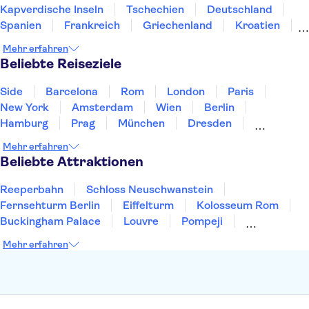
Kapverdische Inseln
Tschechien
Deutschland
Spanien
Frankreich
Griechenland
Kroatien
Irland
Island
Italien
Japan
Luxemburg
Mehr erfahren
Norwegen
Polen
Portugal
Schweden
Beliebte Reiseziele
Side
Barcelona
Rom
London
Paris
New York
Amsterdam
Wien
Berlin
Hamburg
Prag
München
Dresden
San Francisco
Miami
Leipzig
Stuttgart
Mehr erfahren
Heidelberg
Bremen
Hannover
Beliebte Attraktionen
Reeperbahn
Schloss Neuschwanstein
Fernsehturm Berlin
Eiffelturm
Kolosseum Rom
Buckingham Palace
Louvre
Pompeji
Petersdom
Sagrada Familia
Tower of London
Mehr erfahren
Moulin Rouge
Burj Khalifa
Keukenhof
London Eye
Elbphilharmonie
Alhambra
Efteling
St Pauli