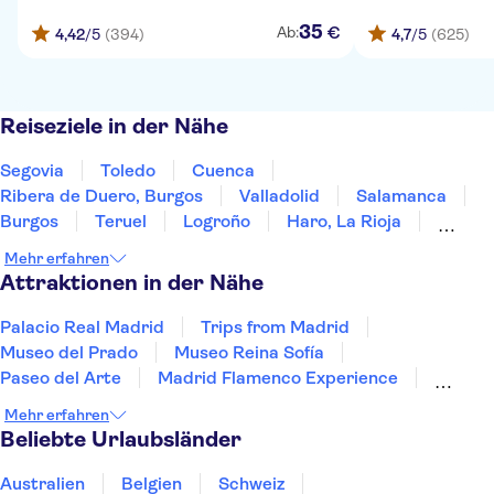
35
€
Ab:
4,42
/5
(394)
4,7
/5
(625)
Reiseziele in der Nähe
Segovia
Toledo
Cuenca
Ribera de Duero, Burgos
Valladolid
Salamanca
Burgos
Teruel
Logroño
Haro, La Rioja
Laguardia
Álava
Saragossa
Mérida
Mehr erfahren
Vitoria-Gasteiz
Attraktionen in der Nähe
Palacio Real Madrid
Trips from Madrid
Museo del Prado
Museo Reina Sofía
Paseo del Arte
Madrid Flamenco Experience
El Escorial
Thyssen-Bornemisza Museum
Mehr erfahren
Retiro Park
WAH Madrid
Tren de Sóller
Beliebte Urlaubsländer
Teide
Ajuy Caves
Kartause von Valldemossa
Puerto Colon
Australien
Belgien
Schweiz