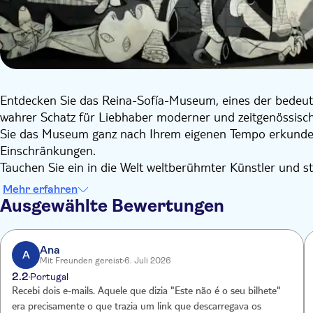
Entdecken Sie das Reina-Sofía-Museum, eines der bedeut
wahrer Schatz für Liebhaber moderner und zeitgenössischer
Sie das Museum ganz nach Ihrem eigenen Tempo erkunden
Einschränkungen.
Tauchen Sie ein in die Welt weltberühmter Künstler und s
eindrucksvollsten Antikriegs-Meisterwerke der Geschicht
Mehr erfahren
Galerien des Museums begegnen Sie zudem Werken weitere
Ausgewählte Bewertungen
und Juan Gris sowie einer reichhaltigen Sammlung spanisc
Die einzigartige architektonische Gestaltung des Museums
einen spektakulären Raum, in dem Kunst und Geschichte
Ana
A
Mit Freunden gereist
6. Juli 2026
nur die eindrucksvollen Gemälde und Skulpturen zu bewu
2.2
Portugal
symbolträchtigsten Kulturstätten Madrids zu genießen.
Recebi dois e-mails. Aquele que dizia "Este não é o seu bilhete"
Diese Eintrittskarte gewährt offiziellen Zugang zur Daue
era precisamente o que trazia um link que descarregava os