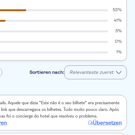
53%
41%
5%
0%
1%
Sortieren nach:
Relevanteste zuerst
ails. Aquele que dizia "Este não é o seu bilhete" era precisamente
 link que descarregava os bilhetes. Tudo muito pouco claro. Após
vas foi o concierge do hotel que resolveu o problema.
ren
Übersetzen