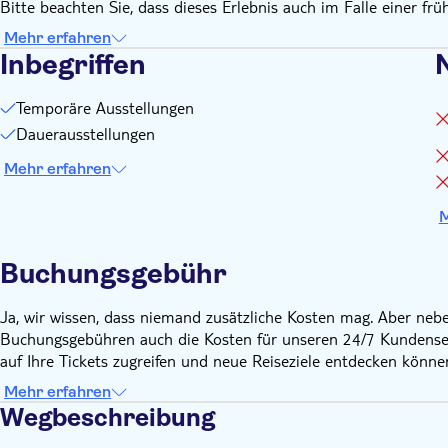
Bitte beachten Sie, dass dieses Erlebnis auch im Falle einer früh
für Rollstuhlfahrer
Mehr erfahren
Nutzen Sie die Garderobe am Eingang des Nouvel-Gebäudes f
Inbegriffen
N
Gebäude verfügt über keinen Rampenzugang)
Fotos ohne Blitz, Stativ, Einbeinstativ oder andere Stabilisie
Temporäre Ausstellungen
Kinderwagen/Buggys können an den Schaltern des Schließfac
Dauerausstellungen
eigenen mitbringen
Der Besuch des Museums ist durch eine Kapazitätsbegrenzun
Mehr erfahren
An beiden Eingängen steht eine Garderobe zur Verfügung
M
Buchungsgebühr
Ja, wir wissen, dass niemand zusätzliche Kosten mag. Aber neb
Buchungsgebühren auch die Kosten für unseren 24/7 Kundenserv
auf Ihre Tickets zugreifen und neue Reiseziele entdecken könne
Mehr erfahren
Wegbeschreibung