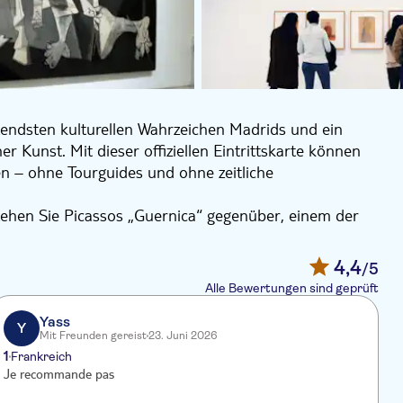
endsten kulturellen Wahrzeichen Madrids und ein
 Kunst. Mit dieser offiziellen Eintrittskarte können
 – ohne Tourguides und ohne zeitliche
tehen Sie Picassos „Guernica“ gegenüber, einem der
e. Bei Ihrem Rundgang durch die beeindruckenden
r legendärer Künstler wie Salvador Dalí, Joan Miró
4,4
/5
her und internationaler zeitgenössischer Kunst.
Alle Bewertungen sind geprüft
, die historische und moderne Elemente vereint, bietet
 zusammenkommen. Nehmen Sie sich Zeit, um nicht
Yass
Y
Mit Freunden gereist
23. Juni 2026
ndern, sondern auch die Atmosphäre einer der
1
1
Frankreich
Je recommande pas
C
rausstellung und zu den am Tag Ihres Besuchs
e