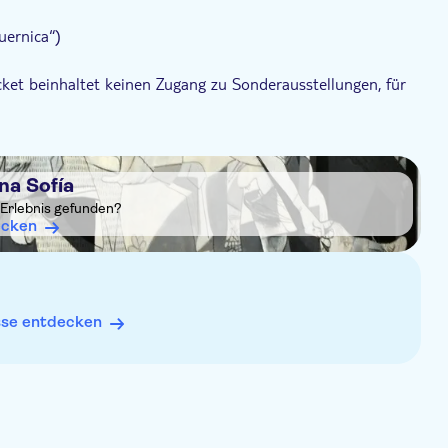
uernica“)
cket beinhaltet keinen Zugang zu Sonderausstellungen, für
e laden Sie nach der Buchung unbedingt das dem Gutschein
inder unter 18 Jahren, Personen über 65 Jahren,
mpfohlen, ihre ISIC-Karte vorzulegen), Inhaber von
na Sofía
 Behinderung
 Erlebnis gefunden?
 19:00 Uhr (dienstags geschlossen) und sonntags von
ecken
 14:00 Uhr, ausgenommen sind Vorbestellungen. Ab 13:30
., 25. und 31. Dezember. Am 24. und 31. Dezember bleiben
sse entdecken
öffnet
r, 6. Dezember
leibt der Sabatini-Garten (Innenhof) vom 1. September
s Nouvel-Gebäude verfügt über automatische Schließfächer