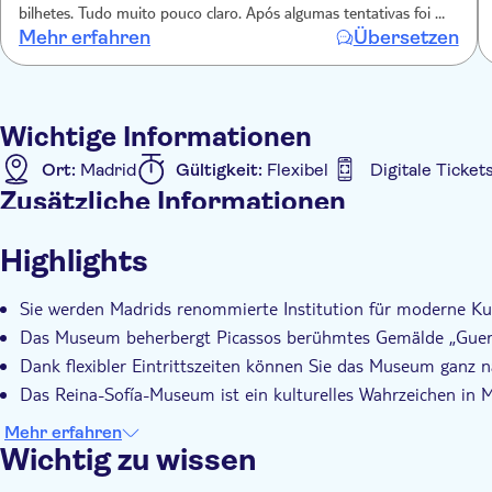
stattfindenden Sonderausstellungen. Es ist die perfekte
bilhetes. Tudo muito pouco claro. Após algumas tentativas foi o
Welt in Ihrem eigenen Tempo zu erkunden.
Mehr erfahren
Übersetzen
concierge do hotel que resolveu o problema.
Ob Sie nun Kunstliebhaber, Geschichtsinteressierter oder
Erlebnis in Madrid sind – das Reina-Sofía-Museum ist ein
Wichtige Informationen
Ort:
Madrid
Gültigkeit:
Flexibel
Digitale Ticket
Zusätzliche Informationen
Sofortbestätigung
Eintritte inbegriffen
Für Kin
Highlights
Digitale Buchungsbestätigung
Wheelchair access
B
Sie werden Madrids renommierte Institution für moderne K
Das Museum beherbergt Picassos berühmtes Gemälde „Guern
Dank flexibler Eintrittszeiten können Sie das Museum ganz
Das Reina-Sofía-Museum ist ein kulturelles Wahrzeichen in
Mehr erfahren
Wichtig zu wissen