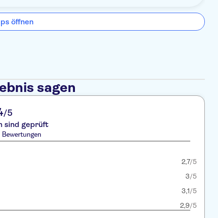
ps öffnen
lebnis sagen
4
/5
 sind geprüft
2 Bewertungen
2,7
/5
3
/5
3,1
/5
2,9
/5