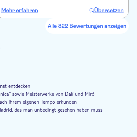
 Gelegenheit, eines der bedeutendsten Kunstmuseen der
Mehr erfahren
Übersetzen
M
 einfach nur auf der Suche nach einem kulturellen
 absolutes Muss.
Alle 822 Bewertungen anzeigen
s
der kostenlos
Regentag
arrierefrei
unst entdecken
ica“ sowie Meisterwerke von Dalí und Miró
 nach Ihrem eigenen Tempo erkunden
 Madrid, das man unbedingt gesehen haben muss