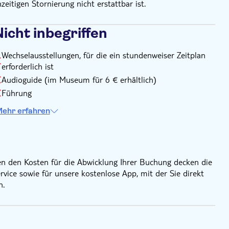
zeitigen Stornierung nicht erstattbar ist.
ür sperrige Gegenstände (bitte beachten Sie: Das Nouvel-
icht inbegriffen
rungshilfen sind erlaubt, sofern nicht anders angegeben
Wechselausstellungen, für die ein stundenweiser Zeitplan
hservices ausgeliehen werden oder Sie können Ihren
erforderlich ist
Audioguide (im Museum für 6 € erhältlich)
g geregelt
Führung
ehr erfahren
en den Kosten für die Abwicklung Ihrer Buchung decken die
ice sowie für unsere kostenlose App, mit der Sie direkt
n.