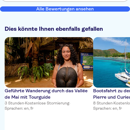
waren nass bis auf die Haut. Vorschlag einfach vorne Nummern am
Bus anbringen. Funktioniert in andern Ländern auch.
Alle Bewertungen ansehen
Dies könnte Ihnen ebenfalls gefallen
Geführte Wanderung durch das Vallée
Bootsfahrt zu den
de Mai mit Tourguide
Pierre und Curi
3 Stunden
·
Kostenlose Stornierung
·
„Oplezir“
8 Stunden
·
Kostenlo
Sprachen: en, fr
Sprachen: en, fr