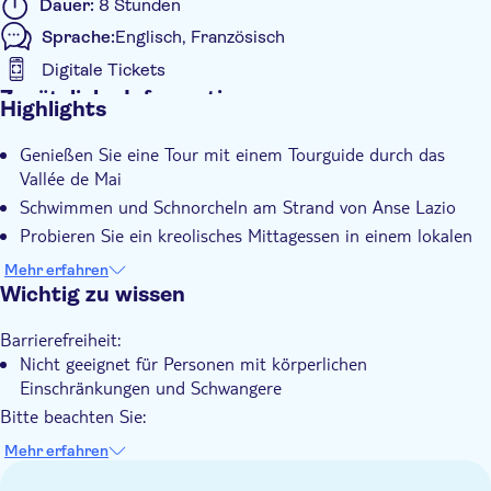
Dauer:
8 Stunden
Sprache:
Englisch, Französisch
Digitale Tickets
Zusätzliche Informationen
Highlights
Sofortbestätigung
Genießen Sie eine Tour mit einem Tourguide durch das
Eintritte inbegriffen
Vallée de Mai
Geführte Tour
Schwimmen und Schnorcheln am Strand von Anse Lazio
Mahlzeit inbegriffen
Probieren Sie ein kreolisches Mittagessen in einem lokalen
Restaurant
Digitale Buchungsbestätigung
Mehr erfahren
Machen Sie eine malerische Fahrt entlang der Küste
Wichtig zu wissen
Abholservice vom Hotel
Inklusive Transfer
Barrierefreiheit:
Nicht geeignet für Personen mit körperlichen
Einschränkungen und Schwangere
Bitte beachten Sie:
Bitte bestätigen Sie vor der Tour die Abholzeit und den
Mehr erfahren
Abholort mit dem lokalen Veranstalter. Die Kontaktdaten
finden Sie nach der Buchung auf dem Gutschein