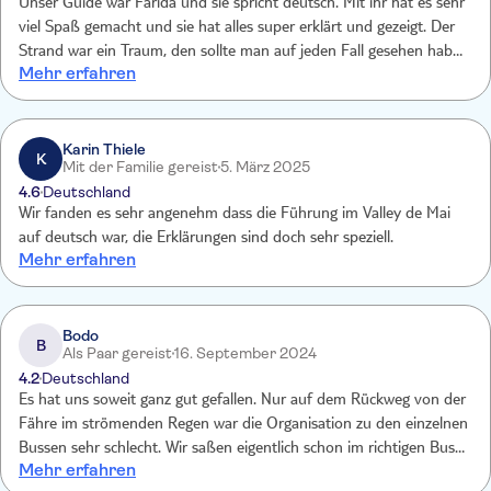
Unser Guide war Farida und sie spricht deutsch. Mit ihr hat es sehr
viel Spaß gemacht und sie hat alles super erklärt und gezeigt. Der
Strand war ein Traum, den sollte man auf jeden Fall gesehen haben
Mehr erfahren
und natürlich auch darin schwimmen.
Karin Thiele
K
Mit der Familie gereist
5. März 2025
4.6
Deutschland
Wir fanden es sehr angenehm dass die Führung im Valley de Mai
auf deutsch war, die Erklärungen sind doch sehr speziell.
Mehr erfahren
Bodo
B
Als Paar gereist
16. September 2024
4.2
Deutschland
Es hat uns soweit ganz gut gefallen. Nur auf dem Rückweg von der
Fähre im strömenden Regen war die Organisation zu den einzelnen
Bussen sehr schlecht. Wir saßen eigentlich schon im richtigen Bus
Mehr erfahren
und mussten wieder raus. Keiner wusste so wirklich Bescheid. Wir