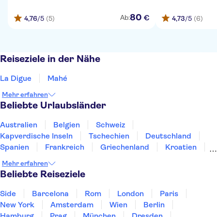
80
€
Ab:
4,76
/5
(5)
4,73
/5
(6)
Reiseziele in der Nähe
La Digue
Mahé
Mehr erfahren
Beliebte Urlaubsländer
Australien
Belgien
Schweiz
Kapverdische Inseln
Tschechien
Deutschland
Spanien
Frankreich
Griechenland
Kroatien
Irland
Island
Italien
Japan
Luxemburg
Mehr erfahren
Norwegen
Polen
Portugal
Schweden
Beliebte Reiseziele
Side
Barcelona
Rom
London
Paris
New York
Amsterdam
Wien
Berlin
Hamburg
Prag
München
Dresden