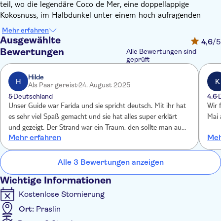
teil, wo die legendäre Coco de Mer, eine doppellappige
Kokosnuss, im Halbdunkel unter einem hoch aufragenden
Palmendach wächst. Sie werden Legenden und Geschichten
Mehr erfahren
über diesen außergewöhnlichen Ort hören, während Ihr
Ausgewählte
4,6
/5
Tourguide Ihnen erklärt, warum man glaubt, dass es sich hier
Bewertungen
Alle Bewertungen sind
um den ursprünglichen biblischen Garten Eden handelt. Als
geprüft
Nächstes steht ein kreolisches Erlebnis mit einem lokalen
Hilde
Restaurant auf dem Programm, und anschließend können Sie
H
K
Als Paar gereist
24. August 2025
an einem der schönsten Strände der Welt entspannen,
5
Deutschland
4.6
schwimmen und im kristallklaren Wasser schnorcheln.
Unser Guide war Farida und sie spricht deutsch. Mit ihr hat
Wir 
es sehr viel Spaß gemacht und sie hat alles super erklärt
Mai 
und gezeigt. Der Strand war ein Traum, den sollte man auf
Mehr erfahren
Meh
jeden Fall gesehen haben und natürlich auch darin
schwimmen.
Alle 3 Bewertungen anzeigen
Wichtige Informationen
Kostenlose Stornierung
Ort:
Praslin