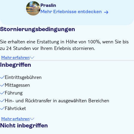
Praslin
Bitte stellen Sie sicher, dass die bei der Buchung
Mehr Erlebnisse entdecken
angegebenen Namen mit denen in Ihren Reisepässen
übereinstimmen
Das Mindestalter für die Teilnahme an dieser Tour beträgt 2
Stornierungsbedingungen
Jahre
Sie erhalten eine Erstattung in Höhe von 100%, wenn Sie bis
Denken Sie daran, Folgendes mitzubringen:
zu 24 Stunden vor Ihrem Erlebnis stornieren.
Ein T-Shirt, Shorts und bequeme Wanderschuhe
Eine Kopfbedeckung, eine Kamera, Mückenschutz,
Mehr erfahren
Sonnencreme, ein Strandtuch, Badebekleidung, eine
Inbegriffen
Sonnenbrille und Schnorchelausrüstung
Eintrittsgebühren
Eine Flasche Wasser und eine Kreditkarte für Ihre
persönlichen Ausgaben
Mittagessen
Führung
Hin- und Rücktransfer in ausgewählten Bereichen
Fährticket
Mehr erfahren
Nicht inbegriffen