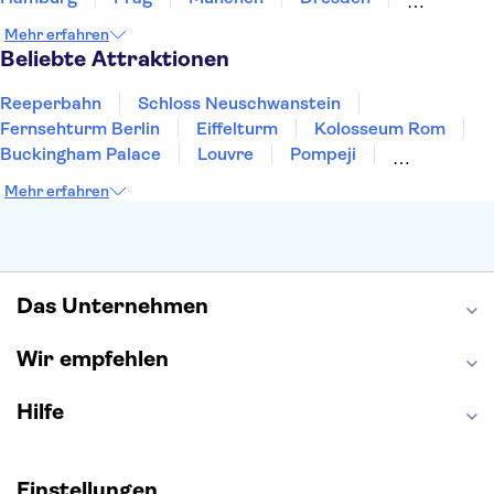
San Francisco
Miami
Leipzig
Stuttgart
Mehr erfahren
Heidelberg
Bremen
Hannover
Beliebte Attraktionen
Reeperbahn
Schloss Neuschwanstein
Fernsehturm Berlin
Eiffelturm
Kolosseum Rom
Buckingham Palace
Louvre
Pompeji
Petersdom
Sagrada Familia
Tower of London
Mehr erfahren
Moulin Rouge
Burj Khalifa
Keukenhof
London Eye
Elbphilharmonie
Alhambra
Efteling
St Pauli
Das Unternehmen
Wir empfehlen
Hilfe
Einstellungen