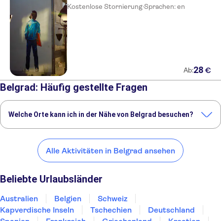
Kostenlose Stornierung
·
Sprachen: en
28
€
Ab:
Belgrad: Häufig gestellte Fragen
Welche Orte kann ich in der Nähe von Belgrad besuchen?
Hier sind einige unserer Lieblingsorte in der Nähe von Belgrad:
Timișoara
Boka Bay
Kotor
Tivat
Balaton
Alle Aktivitäten in Belgrad ansehen
Beliebte Urlaubsländer
Australien
Belgien
Schweiz
Kapverdische Inseln
Tschechien
Deutschland