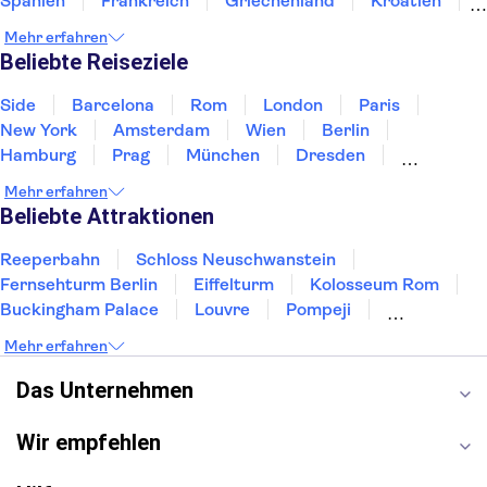
Spanien
Frankreich
Griechenland
Kroatien
Irland
Island
Italien
Japan
Luxemburg
Mehr erfahren
Norwegen
Polen
Portugal
Schweden
Beliebte Reiseziele
Side
Barcelona
Rom
London
Paris
New York
Amsterdam
Wien
Berlin
Hamburg
Prag
München
Dresden
San Francisco
Miami
Leipzig
Stuttgart
Mehr erfahren
Heidelberg
Bremen
Hannover
Beliebte Attraktionen
Reeperbahn
Schloss Neuschwanstein
Fernsehturm Berlin
Eiffelturm
Kolosseum Rom
Buckingham Palace
Louvre
Pompeji
Petersdom
Sagrada Familia
Tower of London
Mehr erfahren
Moulin Rouge
Burj Khalifa
Keukenhof
London Eye
Elbphilharmonie
Alhambra
Das Unternehmen
Efteling
St Pauli
Wir empfehlen