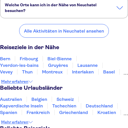
Welche Orte kann ich in der Nähe von Neuchatel
besuchen?
Hier sind einige unserer Lieblingsorte in der Nähe von Neuchatel:
Bern
Fribourg
Biel-Bienne
Yverdon-les-bains
Gruyères
Alle Aktivitäten in Neuchatel ansehen
Reiseziele in der Nähe
Bern
Fribourg
Biel-Bienne
Yverdon-les-bains
Gruyères
Lausanne
Vevey
Thun
Montreux
Interlaken
Basel
Nyon
Grindelwald
Luzern
Genf
Mehr erfahren
Beliebte Urlaubsländer
Australien
Belgien
Schweiz
Kapverdische Inseln
Tschechien
Deutschland
Spanien
Frankreich
Griechenland
Kroatien
Irland
Island
Italien
Japan
Luxemburg
Mehr erfahren
Norwegen
Polen
Portugal
Schweden