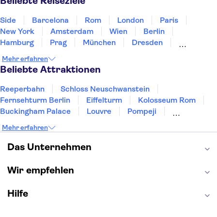
Beliebte Reiseziele
Side
Barcelona
Rom
London
Paris
New York
Amsterdam
Wien
Berlin
Hamburg
Prag
München
Dresden
San Francisco
Miami
Leipzig
Stuttgart
Mehr erfahren
Heidelberg
Bremen
Hannover
Beliebte Attraktionen
Reeperbahn
Schloss Neuschwanstein
Fernsehturm Berlin
Eiffelturm
Kolosseum Rom
Buckingham Palace
Louvre
Pompeji
Petersdom
Sagrada Familia
Tower of London
Mehr erfahren
Moulin Rouge
Burj Khalifa
Keukenhof
London Eye
Elbphilharmonie
Alhambra
Das Unternehmen
Efteling
St Pauli
Wir empfehlen
Hilfe