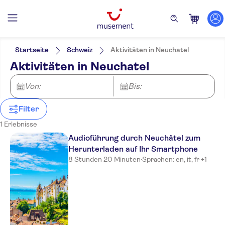
Filter
Preis (pro Person)
Hoteltransfer
Ticketoptionen
Startseite
Schweiz
Aktivitäten in Neuchatel
Führung mit Audioguide
Kategorien
Min.
€
Max.
€
Aktivitäten in Neuchatel
Sofortbestätigung
Aktivitäten
NO-PICKUP
Sprache
Rundgänge
Deutsch
Von:
Bis:
Englisch
Französisch
Filter
Italienisch
1 Erlebnisse
Audioführung durch Neuchâtel zum
Herunterladen auf Ihr Smartphone
8 Stunden 20 Minuten
·
Sprachen: en, it, fr +1