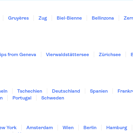
Gruyères
Zug
Biel-Bienne
Bellinzona
Zer
rips from Geneva
Vierwaldstättersee
Zürichsee
B
seln
Tschechien
Deutschland
Spanien
Frankr
en
Portugal
Schweden
ew York
Amsterdam
Wien
Berlin
Hamburg