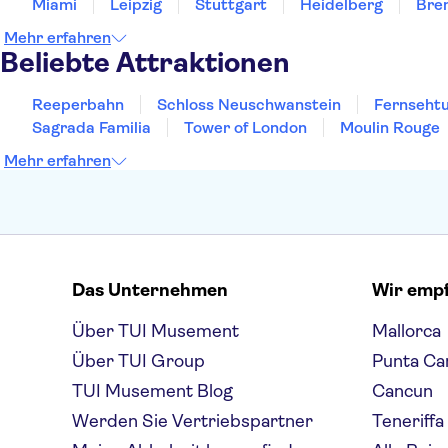
Miami
Leipzig
Stuttgart
Heidelberg
Bre
Mehr erfahren
Beliebte Attraktionen
Reeperbahn
Schloss Neuschwanstein
Fernsehtu
Sagrada Familia
Tower of London
Moulin Rouge
Mehr erfahren
Das Unternehmen
Wir emp
Über TUI Musement
Mallorca
Über TUI Group
Punta Ca
TUI Musement Blog
Cancun
Werden Sie Vertriebspartner
Teneriffa