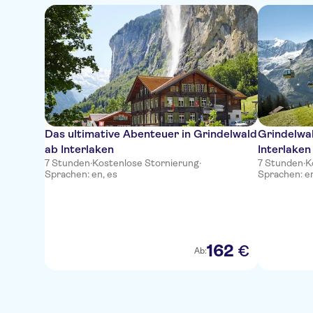
Das ultimative Abenteuer in Grindelwald
Grindelwa
ab Interlaken
Interlaken
7 Stunden
·
Kostenlose Stornierung
·
7 Stunden
·
K
Sprachen: en, es
Sprachen: en
162
€
Ab: