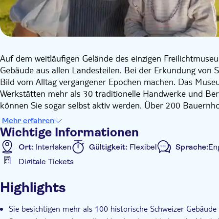
Auf dem weitläufigen Gelände des einzigen Freilichtmuseu
Gebäude aus allen Landesteilen. Bei der Erkundung von 
Bild vom Alltag vergangener Epochen machen. Das Museum
Werkstätten mehr als 30 traditionelle Handwerke und Beru
können Sie sogar selbst aktiv werden. Über 200 Bauernho
Erlebnis.
Mehr erfahren
Auch für Kinder bietet das Museum eine Fülle von Unterh
Wichtige Informationen
fahren, den großen Spielplatz entdecken und mit tradition
Ort:
Interlaken
Gültigkeit:
Flexibel
Sprache:
Eng
Auf dem Gelände befinden sich typische Restaurants, Snack
Digitale Tickets
fließendem Wasser ausgestattet sind, um ein echtes Freilu
Zusätzliche Informationen
Museumsshops ein umfangreiches Angebot an regionalen Sp
Highlights
mit nach Hause nehmen können.
Sofortbestätigung
Ohne Anstehen
Eintritte in
Haustiere erlaubt
Sie besichtigen mehr als 100 historische Schweizer Gebäud