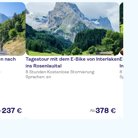
en nach
Tagestour mit dem E-Bike von Interlaken
E-Bike 
ins Rosenlauital
Interla
·
8 Stunden
·
Kostenlose Stornierung
·
8 Stunde
Sprachen: en
Sprachen
237
378
€
€
:
Ab: