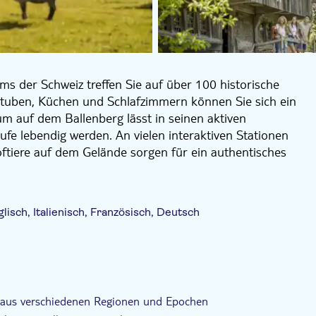
ms der Schweiz treffen Sie auf über 100 historische
Stuben, Küchen und Schlafzimmern können Sie sich ein
 auf dem Ballenberg lässt in seinen aktiven
fe lebendig werden. An vielen interaktiven Stationen
ftiere auf dem Gelände sorgen für ein authentisches
altungsmöglichkeiten. Sie können gemütlich Karussell
ellem Spielzeug experimentieren.
lisch, Italienisch, Französisch, Deutsch
bars und Grillplätze, die alle mit Feuerholz und
ft-Esserlebnis zu bieten. Zudem bieten die
ezialitäten, so dass Sie ein Stück Schweizer Kultur
begriffen
Digitale Buchungsbestätigung
e aus verschiedenen Regionen und Epochen