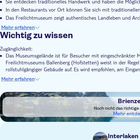
Sie entdecken traditionelles Handwerk und haben die Möglich
In den Restaurants vor Ort können Sie sich mit traditionell
Das Freilichtmuseum zeigt authentisches Landleben und Arc
Es ist ein interaktives Erlebnis, bei dem Geschichte durch Vo
Mehr erfahren
Wichtig zu wissen
Zugänglichkeit:
Das Museumsgelände ist für Besucher mit eingeschränkter Mo
Freilichtmuseums Ballenberg (Hofstetten) weist in der Rege
rollstuhlgängiger Gebäude auf. Es wird empfohlen, am Einga
eine speziell für Gäste mit eingeschränkter Mobilität konzipi
Mehr erfahren
Im Voraus wissen:
Hunde sind auf dem Museumsgelände kostenlos erlaubt, wenn
DSA1Brienzersee
denen mit Lebensmitteln umgegangen wird, sind sie nicht erl
Brienz
Auf dem gesamten Museumsgelände gibt es mehrere Grillplät
Noch nicht das richtige
Verfügung gestellt, und Mahlzeiten sind auch in den Restauran
Mehr entd
Schließfächer sind an den Kassen West und Ost erhältlich 
werden.
Interlaken
Das Museum ist täglich von 10 Uhr bis 17 Uhr geöffnet.