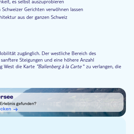
keit, es selbst auszuprobieren
en Schweizer Gerichten verwöhnen lassen
hitektur aus der ganzen Schweiz
rführungen und Aktivitäten lebendig wird.
bilität zugänglich. Der westliche Bereich des
l sanftere Steigungen und eine höhere Anzahl
ng West die Karte
"Ballenberg à la Carte
" zu verlangen, die
erte Route beschreibt
 sie an der kurzen Leine geführt werden. In Gebäuden, in
aubt.
ersee
ze. Brennholz und fließendes Wasser werden zur
 Erlebnis gefunden?
ts vor Ort erhältlich.
ecken
und können gegen eine Kaution von 1 oder 2 CHF gemietet