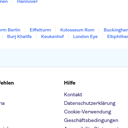
men
Hannover
rm Berlin
Eiffelturm
Kolosseum Rom
Buckingha
Burj Khalifa
Keukenhof
London Eye
Elbphilha
fehlen
Hilfe
Kontakt
na
Datenschutzerklärung
Cookie-Verwendung
Geschäftsbedingungen