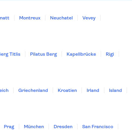
matt
Montreux
Neuchatel
Vevey
erg Titlis
Pilatus Berg
Kapellbrücke
Rigi
eich
Griechenland
Kroatien
Irland
Island
Prag
München
Dresden
San Francisco