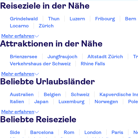
Reiseziele in der Nähe
Grindelwald
Thun
Luzern
Fribourg
Bern
Locarno
Zürich
Mehr erfahren
Attraktionen in der Nähe
Brienzersee
Jungfraujoch
Altstadt Zürich
T
Verkehrshaus der Schweiz
Rhine Falls
Mehr erfahren
Beliebte Urlaubsländer
Australien
Belgien
Schweiz
Kapverdische In
Italien
Japan
Luxemburg
Norwegen
Pol
Mehr erfahren
Beliebte Reiseziele
Side
Barcelona
Rom
London
Paris
N