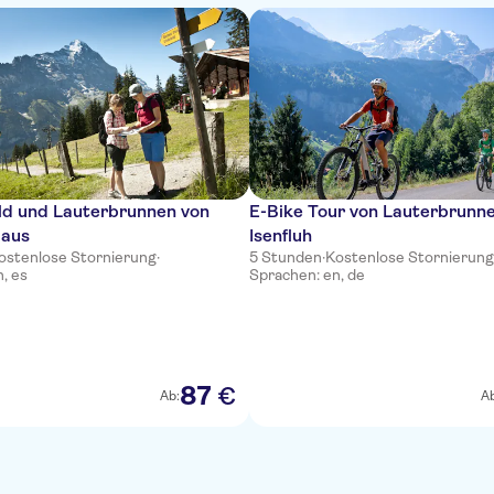
ld und Lauterbrunnen von
E-Bike Tour von Lauterbrunn
 aus
Isenfluh
ostenlose Stornierung
·
5 Stunden
·
Kostenlose Stornierung
, es
Sprachen: en, de
87
€
Ab:
Ab