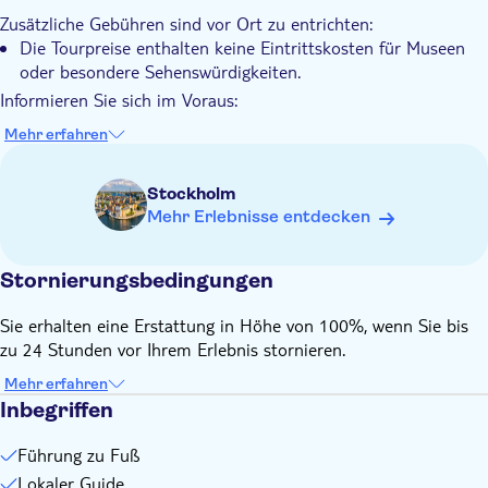
Zusätzliche Gebühren sind vor Ort zu entrichten:
Die Tour endet mit einer eindrucksvollen Hommage an Stieg
Die Tourpreise enthalten keine Eintrittskosten für Museen
Larsson selbst
oder besondere Sehenswürdigkeiten.
Ein unverzichtbares Stockholm-Erlebnis für Fans,
Informieren Sie sich im Voraus:
Erstbesucher und neugierige Entdecker
Die Touren finden bei jedem Wetter statt. Bitte kleiden Sie
Mehr erfahren
sich angemessen
Bitte nicht vergessen:
Stockholm
Tragen Sie geeignetes Schuhwerk zum Wandern
Mehr Erlebnisse entdecken
Nehmen Sie einen Regenschirm oder eine Regenjacke für
unerwartete Wetterumschwünge mit.
Stornierungsbedingungen
Sie erhalten eine Erstattung in Höhe von 100%, wenn Sie bis
zu 24 Stunden vor Ihrem Erlebnis stornieren.
Mehr erfahren
Inbegriffen
Führung zu Fuß
Lokaler Guide