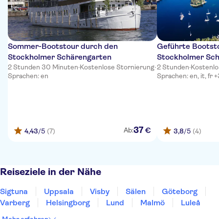
Sommer-Bootstour durch den
Geführte Bootst
Stockholmer Schärengarten
Stockholmer Sc
2 Stunden 30 Minuten
·
Kostenlose Stornierung
·
2 Stunden
·
Kostenlo
Sprachen: en
Sprachen: en, it, fr 
37
€
Ab:
4,43
/5
(7)
3,8
/5
(4)
Reiseziele in der Nähe
Sigtuna
Uppsala
Visby
Sälen
Göteborg
Varberg
Helsingborg
Lund
Malmö
Luleå