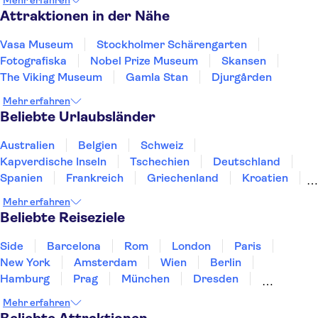
Mehr erfahren
Attraktionen in der Nähe
Vasa Museum
Stockholmer Schärengarten
Fotografiska
Nobel Prize Museum
Skansen
The Viking Museum
Gamla Stan
Djurgården
Mehr erfahren
Beliebte Urlaubsländer
Australien
Belgien
Schweiz
Kapverdische Inseln
Tschechien
Deutschland
Spanien
Frankreich
Griechenland
Kroatien
Irland
Island
Italien
Japan
Luxemburg
Mehr erfahren
Norwegen
Polen
Portugal
Schweden
Beliebte Reiseziele
Side
Barcelona
Rom
London
Paris
New York
Amsterdam
Wien
Berlin
Hamburg
Prag
München
Dresden
San Francisco
Miami
Leipzig
Stuttgart
Mehr erfahren
Heidelberg
Bremen
Hannover