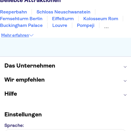
Beliebte Attraktionen
Reeperbahn
Schloss Neuschwanstein
Fernsehturm Berlin
Eiffelturm
Kolosseum Rom
Buckingham Palace
Louvre
Pompeji
Petersdom
Sagrada Familia
Tower of London
Mehr erfahren
Moulin Rouge
Burj Khalifa
Keukenhof
London Eye
Elbphilharmonie
Alhambra
Efteling
St Pauli
Das Unternehmen
Wir empfehlen
Hilfe
Einstellungen
Sprache: