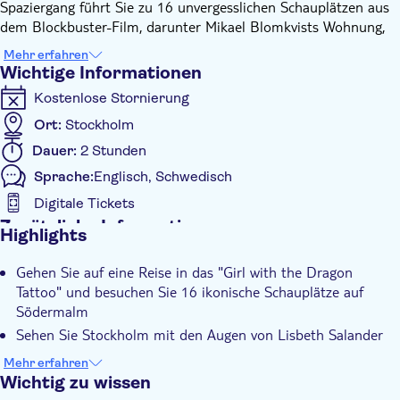
Spaziergang führt Sie zu 16 unvergesslichen Schauplätzen aus
dem Blockbuster-Film, darunter Mikael Blomkvists Wohnung,
Lisbeth Salanders legendäres Tattoo-Studio und die Büros der
Mehr erfahren
Zeitschrift Millennium.
Wichtige Informationen
Stellen Sie sich vor, wie Sie in Blomkvists Lieblingscafé einen
Kostenlose Stornierung
Kaffee trinken oder an Lisbeths luxuriöser Wohnung
vorbeischlendern, und vieles mehr. Die freundlichen
Ort:
Stockholm
Fremdenführer erzählen faszinierende Geschichten, verraten
Dauer:
2 Stunden
Stieg Larssons eigene Lieblingsorte und enthüllen versteckte
Sprache:
Englisch, Schwedisch
Schätze, die nur echte Fans kennen.
Die Tour endet mit einer herzlichen Ehrung an Stieg Larssons
Digitale Tickets
letzter Ruhestätte - ein Moment, den Sie so schnell nicht
Zusätzliche Informationen
Highlights
vergessen werden. Dieses Erlebnis eignet sich perfekt für
Sofortbestätigung
Familien, Freunde und Einzelabenteurer. Es ist für alle
Gehen Sie auf eine Reise in das "Girl with the Dragon
Geführte Tour
Altersgruppen geeignet und garantiert eine fantastische Zeit für
Tattoo" und besuchen Sie 16 ikonische Schauplätze auf
alle. Wandeln Sie auf den Spuren Ihrer Lieblingsfiguren und
Södermalm
schaffen Sie Erinnerungen, die ein Leben lang halten.
Sehen Sie Stockholm mit den Augen von Lisbeth Salander
und Mikael Blomkvist
Mehr erfahren
Es geht über den Film hinaus mit Insider-Geschichten und
Wichtig zu wissen
versteckten Details, die nur Fans kennen