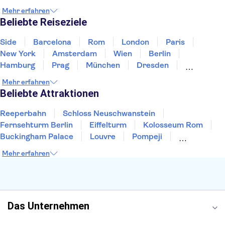
Irland
Island
Italien
Japan
Luxemburg
Mehr erfahren
Norwegen
Polen
Portugal
Schweden
Beliebte Reiseziele
Side
Barcelona
Rom
London
Paris
New York
Amsterdam
Wien
Berlin
Hamburg
Prag
München
Dresden
San Francisco
Miami
Leipzig
Stuttgart
Mehr erfahren
Heidelberg
Bremen
Hannover
Beliebte Attraktionen
Reeperbahn
Schloss Neuschwanstein
Fernsehturm Berlin
Eiffelturm
Kolosseum Rom
Buckingham Palace
Louvre
Pompeji
Petersdom
Sagrada Familia
Tower of London
Mehr erfahren
Moulin Rouge
Burj Khalifa
Keukenhof
London Eye
Elbphilharmonie
Alhambra
Efteling
St Pauli
Das Unternehmen