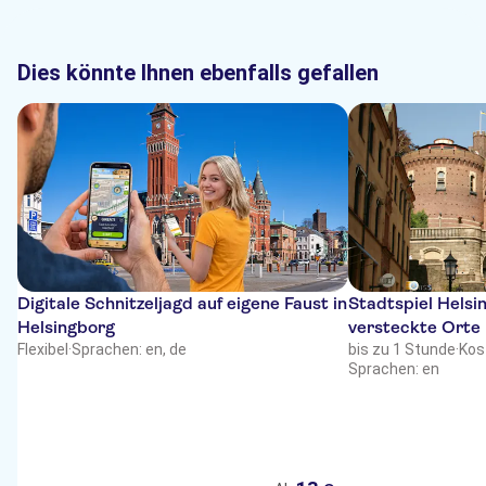
Dies könnte Ihnen ebenfalls gefallen
Digitale Schnitzeljagd auf eigene Faust in
Stadtspiel Helsi
Helsingborg
versteckte Orte
Flexibel
·
Sprachen: en, de
bis zu 1 Stunde
·
Kos
Sprachen: en