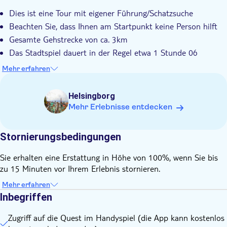
Smartphone
Dies ist eine Tour mit eigener Führung/Schatzsuche
Starten Sie das Spiel zu jeder Stunde und können Sie es
jederzeit pausieren
Beachten Sie, dass Ihnen am Startpunkt keine Person hilft
Gesamte Gehstrecke von ca. 3km
Das Stadtspiel dauert in der Regel etwa 1 Stunde 06
Minuten (aber Sie können in Ihrem eigenen Tempo gehen!)
Mehr erfahren
Diese Quest ist auf Englisch verfügbar
Du musst am Startpunkt sein (der in der App angezeigt
Helsingborg
wird), um zu beginnen, sonst startet das Spiel nicht
Mehr Erlebnisse entdecken
Unterbrechen Sie das Spiel jederzeit und starten Sie es neu,
wann immer Sie möchten, an der Stelle, an der Sie es
Stornierungsbedingungen
verlassen haben
Du benötigst eine Internetverbindung, um dieses Stadtspiel
Sie erhalten eine Erstattung in Höhe von 100%, wenn Sie bis
zu spielen
zu 15 Minuten vor Ihrem Erlebnis stornieren.
Mehr erfahren
Inbegriffen
Zugriff auf die Quest im Handyspiel (die App kann kostenlos