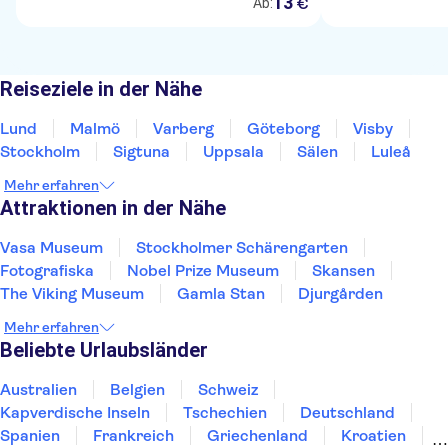
13
€
Ab:
Reiseziele in der Nähe
Lund
Malmö
Varberg
Göteborg
Visby
Stockholm
Sigtuna
Uppsala
Sälen
Luleå
Mehr erfahren
Attraktionen in der Nähe
Vasa Museum
Stockholmer Schärengarten
Fotografiska
Nobel Prize Museum
Skansen
The Viking Museum
Gamla Stan
Djurgården
Mehr erfahren
Beliebte Urlaubsländer
Australien
Belgien
Schweiz
Kapverdische Inseln
Tschechien
Deutschland
Spanien
Frankreich
Griechenland
Kroatien