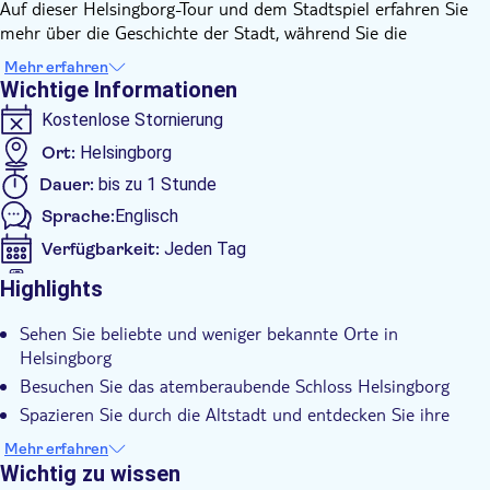
Auf dieser Helsingborg-Tour und dem Stadtspiel erfahren Sie
mehr über die Geschichte der Stadt, während Sie die
wichtigsten Sehenswürdigkeiten von Helsingborg wie das
Mehr erfahren
Schloss Helsingborg, Henry Dunkers Plats, das Rathaus von
Wichtige Informationen
Helsingborg und weitere Sehenswürdigkeiten besuchen.
Kostenlose Stornierung
Lust auf einen lustigen Helsingborg-Spaziergang?
Ort:
Helsingborg
Handlung:
Ihr Name ist Kork. Es ist 9 Jahre her, dass Sie zuletzt einen
Dauer:
bis zu 1 Stunde
Ihrer Art gesehen haben.
Sprache:
Englisch
Sie haben die Erde allein durchstreift, den gelegentlichen
Verfügbarkeit:
Jeden Tag
wilden Tieren ausgewichen und versucht, sich an die immer
unberechenbareren Wettermuster anzupassen. Sie haben alle
Digitale Tickets
Highlights
Filme gesehen, alle Bücher gelesen, die Sie finden können, aber
Zusätzliche Informationen
Einsamkeit ist ein Fluch, von dem Sie nie gedacht hätten, dass
Sehen Sie beliebte und weniger bekannte Orte in
Sofortbestätigung
er so hart sein kann.
Helsingborg
Heute führte Sie Ihre ständige Suche nach Nahrung und
Besuchen Sie das atemberaubende Schloss Helsingborg
Ablenkung nach Helsingborg. Wenn Sie die Stadt betreten,
Spazieren Sie durch die Altstadt und entdecken Sie ihre
bemerken Sie seltsame Schilder in den Straßen. Sie
versteckten Attraktionen
beschließen, ihnen zu folgen.
Mehr erfahren
Spielen Sie ein lustiges Stadterkundungsspiel mit Ihrem
Wichtig zu wissen