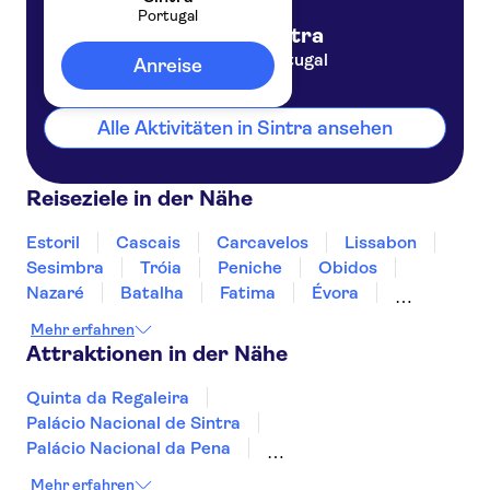
Portugal
Sintra
Portugal
Anreise
Alle Aktivitäten in Sintra ansehen
Reiseziele in der Nähe
Estoril
Cascais
Carcavelos
Lissabon
Sesimbra
Tróia
Peniche
Obidos
Nazaré
Batalha
Fatima
Évora
Coimbra
Monsaraz
Mehr erfahren
Attraktionen in der Nähe
Quinta da Regaleira
Palácio Nacional de Sintra
Palácio Nacional da Pena
Castelo dos Mouros
Palácio de Monserrate
Mehr erfahren