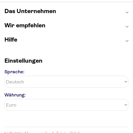
Moulin Rouge
Burj Khalifa
Keukenhof
London Eye
Elbphilharmonie
Alhambra
Das Unternehmen
Efteling
St Pauli
Wir empfehlen
Hilfe
Einstellungen
Sprache:
Währung: