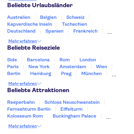
Palácio Nacional de Queluz
Höhle von Benagil
Beliebte Urlaubsländer
Praça do Comércio
Sport Lisboa e Benfica-Stadion (Estádio da Luz)
Australien
Belgien
Schweiz
Mosteiro dos Jerónimos
Ozeaneum Lissabon
Kapverdische Inseln
Tschechien
Telecabine Lisboa
Deutschland
Spanien
Frankreich
The National Coach Museum
Griechenland
Kroatien
Irland
Island
Mehr erfahren
Arco da Rua Augusta
Italien
Japan
Luxemburg
Norwegen
Beliebte Reiseziele
Calouste Gulbenkian Museum
Polen
Portugal
Schweden
Side
Barcelona
Rom
London
Paris
New York
Amsterdam
Wien
Berlin
Hamburg
Prag
München
Dresden
San Francisco
Miami
Leipzig
Mehr erfahren
Stuttgart
Heidelberg
Bremen
Hannover
Beliebte Attraktionen
Reeperbahn
Schloss Neuschwanstein
Fernsehturm Berlin
Eiffelturm
Kolosseum Rom
Buckingham Palace
Louvre
Pompeji
Petersdom
Mehr erfahren
Sagrada Familia
Tower of London