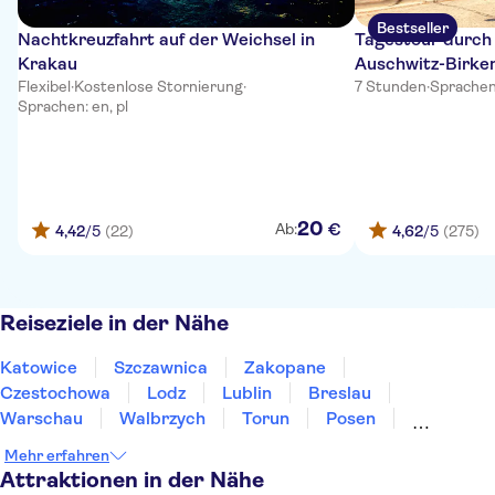
Bestseller
Nachtkreuzfahrt auf der Weichsel in
Tagestour durch
Krakau
Auschwitz-Birke
Flexibel
·
Kostenlose Stornierung
·
7 Stunden
·
Sprachen: 
Sprachen: en, pl
20
€
Ab:
4,42
/5
(22)
4,62
/5
(275)
Reiseziele in der Nähe
Katowice
Szczawnica
Zakopane
Czestochowa
Lodz
Lublin
Breslau
Warschau
Walbrzych
Torun
Posen
Bialystok
Danzig
Sopot
Gdynia
Mehr erfahren
Attraktionen in der Nähe