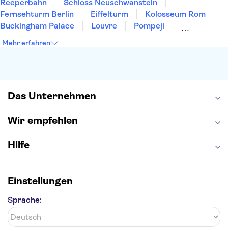
Reeperbahn
Schloss Neuschwanstein
Fernsehturm Berlin
Eiffelturm
Kolosseum Rom
Buckingham Palace
Louvre
Pompeji
Petersdom
Sagrada Familia
Tower of London
Mehr erfahren
Moulin Rouge
Burj Khalifa
Keukenhof
London Eye
Elbphilharmonie
Alhambra
Efteling
St Pauli
Das Unternehmen
Wir empfehlen
Hilfe
Einstellungen
Sprache: