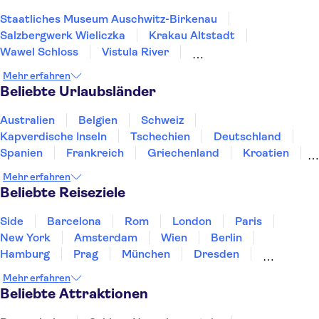
Staatliches Museum Auschwitz-Birkenau
Salzbergwerk Wieliczka
Krakau Altstadt
Wawel Schloss
Vistula River
St. Mary's Basilica Krakow
Krakow Barbican
Mehr erfahren
Kazimierz-Viertel
Wawel Cathedral
Nowa Huta
Beliebte Urlaubsländer
Altstadt Warschau
Vistula River
Old Town Gdansk
Gdańsk Town Hall
Australien
Belgien
Schweiz
Wroclaw Old Town
Kapverdische Inseln
Tschechien
Deutschland
Spanien
Frankreich
Griechenland
Kroatien
Irland
Island
Italien
Japan
Luxemburg
Mehr erfahren
Norwegen
Polen
Portugal
Schweden
Beliebte Reiseziele
Side
Barcelona
Rom
London
Paris
New York
Amsterdam
Wien
Berlin
Hamburg
Prag
München
Dresden
San Francisco
Miami
Leipzig
Stuttgart
Mehr erfahren
Heidelberg
Bremen
Hannover
Beliebte Attraktionen