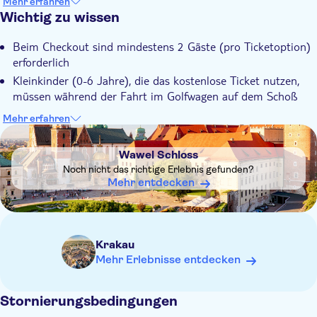
Mehr erfahren
Herrscher
Bewundern Sie die östliche Kunst und die Nachbildungen von
Wichtig zu wissen
Mit Audioguide
Räumen aus der Renaissance und dem Barock.
Inklusive Transfer
Beim Checkout sind mindestens 2 Gäste (pro Ticketoption)
erforderlich
Kleinkinder (0-6 Jahre), die das kostenlose Ticket nutzen,
müssen während der Fahrt im Golfwagen auf dem Schoß
eines Erwachsenen sitzen
Mehr erfahren
Bitte beachten Sie, dass die Eintrittskarte zum Königsschloss
DSA1Wawel Schloss
Wawel die Prunkräume und die Kathedrale umfasst
Wawel Schloss
Bitte beachten Sie, dass ein Teil der Tour zu Fuß (im
Noch nicht das richtige Erlebnis gefunden?
Museum) erfolgt und von einem Live-Guide geleitet wird. Für
Mehr entdecken
den Rest der Tour ist ein Audioguide verfügbar.
Diese Tour endet mit dem Besuch des Museums im
Königsschloss Wawel. Ein Transport zurück zum
Ausgangspunkt, Hotel oder einem anderen Ort ist NICHT
Krakau
vorgesehen.
Mehr Erlebnisse entdecken
Stornierungsbedingungen