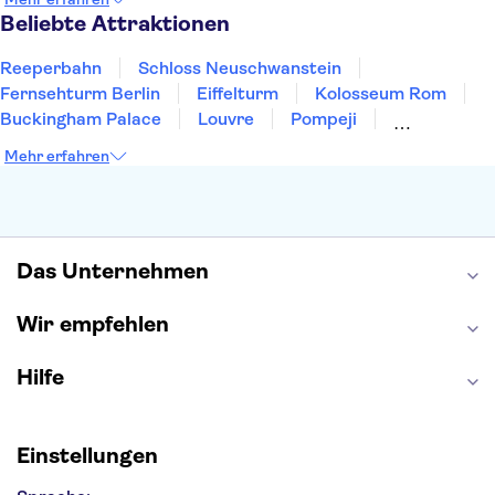
Heidelberg
Bremen
Hannover
Beliebte Attraktionen
Reeperbahn
Schloss Neuschwanstein
Fernsehturm Berlin
Eiffelturm
Kolosseum Rom
Buckingham Palace
Louvre
Pompeji
Petersdom
Sagrada Familia
Tower of London
Mehr erfahren
Moulin Rouge
Burj Khalifa
Keukenhof
London Eye
Elbphilharmonie
Alhambra
Efteling
St Pauli
Das Unternehmen
Wir empfehlen
Hilfe
Einstellungen