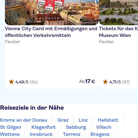
Vienna City Card mit Ermäßigungen und
Tickets für das 
öffentlichen Verkehrsmitteln
Museum Wien
Flexibel
Flexibel
17
€
Ab:
4,49
/5
(34)
4,71
/5
(97)
Reiseziele in der Nähe
Krems an der Donau
Graz
Linz
Hallstatt
St Gilgen
Klagenfurt
Salzburg
Villach
Wattens
Innsbruck
Tarrenz
Bregenz