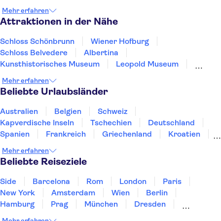
Mehr erfahren
Attraktionen in der Nähe
Schloss Schönbrunn
Wiener Hofburg
Schloss Belvedere
Albertina
Kunsthistorisches Museum
Leopold Museum
Mozart Wien
Wiener Prater
Mehr erfahren
Kaiserliche Schatzkammer Wien
Beliebte Urlaubsländer
Spanische Hofreitschule
Stephansdom
Festung Hohensalzburg
Australien
Belgien
Schweiz
Kunst Haus Vienna - Museum Hundertwasser
Kapverdische Inseln
Tschechien
Deutschland
Mozart-Wohnhaus
Family Park
Spanien
Frankreich
Griechenland
Kroatien
Irland
Island
Italien
Japan
Luxemburg
Mehr erfahren
Norwegen
Polen
Portugal
Schweden
Beliebte Reiseziele
Side
Barcelona
Rom
London
Paris
New York
Amsterdam
Wien
Berlin
Hamburg
Prag
München
Dresden
San Francisco
Miami
Leipzig
Stuttgart
Mehr erfahren