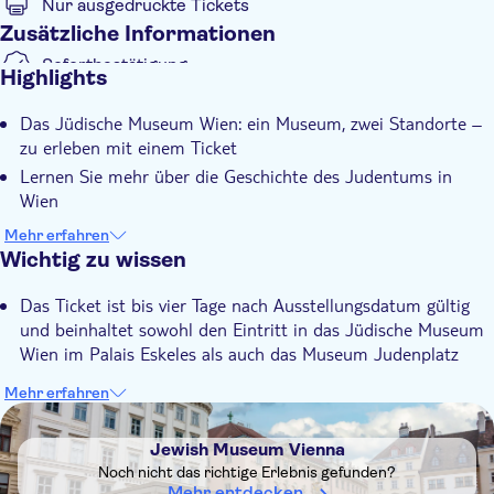
Nur ausgedruckte Tickets
Mittelalter. Darüber hinaus sind in den unterirdischen
Zusätzliche Informationen
Museumsräumlichkeiten das Fundament der mittelalterlichen
Synagoge sowie ausgewählte Grabungsfunde zu sehen.
Sofortbestätigung
Highlights
Für Kinder kostenlos
Das Jüdische Museum Wien: ein Museum, zwei Standorte –
zu erleben mit einem Ticket
Lernen Sie mehr über die Geschichte des Judentums in
Wien
Erleben Sie spannende Wechselausstellungen zu
Mehr erfahren
verschiedenen Themen
Wichtig zu wissen
Erfahren Sie mehr über jüdische Literatur, Architektur,
Das Ticket ist bis vier Tage nach Ausstellungsdatum gültig
Fotografie oder Kunst
und beinhaltet sowohl den Eintritt in das Jüdische Museum
Wien im Palais Eskeles als auch das Museum Judenplatz
Mehr erfahren
DSA1Jewish Museum Vienna
Jewish Museum Vienna
Noch nicht das richtige Erlebnis gefunden?
Mehr entdecken