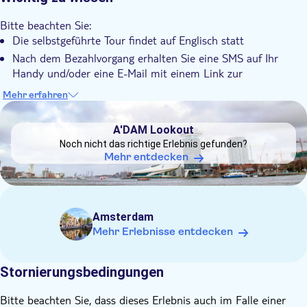
Die Tour beinhaltet eine Fahrt mit der Fähre, bei der Sie
Bitte beachten Sie:
Ausblicke auf die Uferpromenade genießen können
Die selbstgeführte Tour findet auf Englisch statt
Nach dem Bezahlvorgang erhalten Sie eine SMS auf Ihr
Handy und/oder eine E-Mail mit einem Link zur
Audioführung
Mehr erfahren
Bitte beachten Sie, dass es sich um eine selbstgeführte Tour
DSA1A'DAM Lookout
handelt; am Treffpunkt wird kein Tourguide vor Ort sein
A'DAM Lookout
Noch nicht das richtige Erlebnis gefunden?
Mehr entdecken
Amsterdam
Mehr Erlebnisse entdecken
Stornierungsbedingungen
Bitte beachten Sie, dass dieses Erlebnis auch im Falle einer