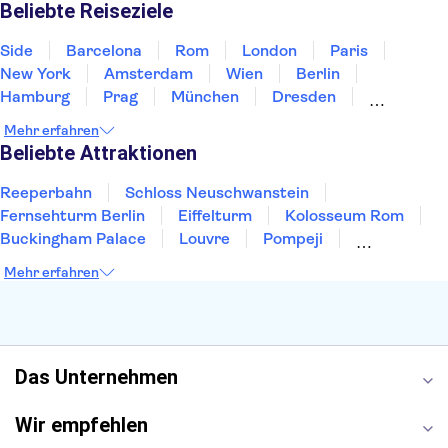
Norwegen
Polen
Portugal
Schweden
Beliebte Reiseziele
Side
Barcelona
Rom
London
Paris
New York
Amsterdam
Wien
Berlin
Hamburg
Prag
München
Dresden
San Francisco
Miami
Leipzig
Stuttgart
Mehr erfahren
Heidelberg
Bremen
Hannover
Beliebte Attraktionen
Reeperbahn
Schloss Neuschwanstein
Fernsehturm Berlin
Eiffelturm
Kolosseum Rom
Buckingham Palace
Louvre
Pompeji
Petersdom
Sagrada Familia
Tower of London
Mehr erfahren
Moulin Rouge
Burj Khalifa
Keukenhof
London Eye
Elbphilharmonie
Alhambra
Efteling
St Pauli
Das Unternehmen
Wir empfehlen