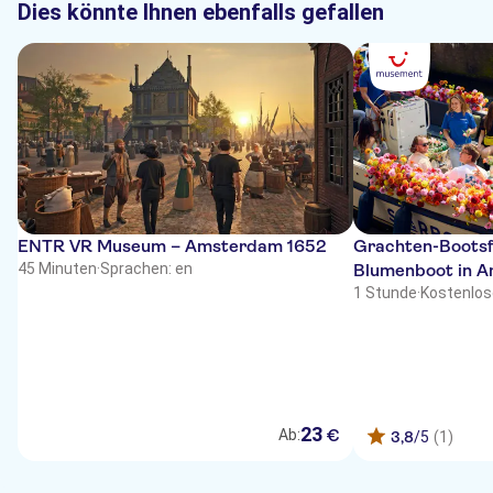
Dies könnte Ihnen ebenfalls gefallen
ENTR VR Museum – Amsterdam 1652
Grachten-Bootsf
45 Minuten
·
Sprachen: en
Blumenboot in 
1 Stunde
·
Kostenlos
23
€
Ab:
3,8
/5
(1)