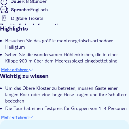
Dauer:
8 Stunden
Sprache:
Englisch
Digitale Tickets
Zusätzliche Informationen
Highlights
Sofortbestätigung
Besuchen Sie das größte montenegrinisch-orthodoxe
Private Tour
Heiligtum
Sehen Sie die wundersamen Höhlenkirchen, die in einer
Klippe 900 m über dem Meeresspiegel eingebettet sind
Bewundern Sie die farbenfrohen, mit Fresken bemalten
Mehr erfahren
Wände
Wichtig zu wissen
Erweisen Sie dem Heiligen Basilius von Ostrog am kleinen
Um das Obere Kloster zu betreten, müssen Gäste einen
Altar Ihren Respekt
langen Rock oder eine lange Hose tragen und ihre Schultern
Entspannen Sie sich im privaten Transport von Herceg Novi
bedecken
Die Tour hat einen Festpreis für Gruppen von 1–4 Personen
oder 5–8 Personen
Mehr erfahren
Gruppen von 1-4 Personen reisen mit dem Auto an