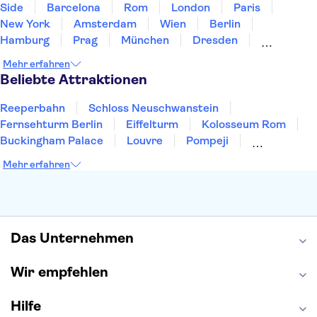
Side
Barcelona
Rom
London
Paris
New York
Amsterdam
Wien
Berlin
Hamburg
Prag
München
Dresden
San Francisco
Miami
Leipzig
Stuttgart
Mehr erfahren
Heidelberg
Bremen
Hannover
Beliebte Attraktionen
Reeperbahn
Schloss Neuschwanstein
Fernsehturm Berlin
Eiffelturm
Kolosseum Rom
Buckingham Palace
Louvre
Pompeji
Petersdom
Sagrada Familia
Tower of London
Mehr erfahren
Moulin Rouge
Burj Khalifa
Keukenhof
London Eye
Elbphilharmonie
Alhambra
Efteling
St Pauli
Das Unternehmen
Wir empfehlen
Hilfe