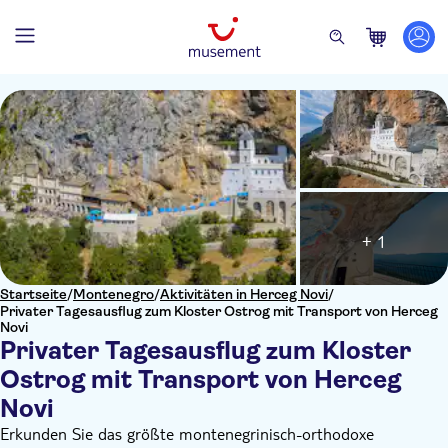
+ 1
Startseite
/
Montenegro
/
Aktivitäten in Herceg Novi
/
Privater Tagesausflug zum Kloster Ostrog mit Transport von Herceg
Novi
Privater Tagesausflug zum Kloster
Ostrog mit Transport von Herceg
Novi
Erkunden Sie das größte montenegrinisch-orthodoxe