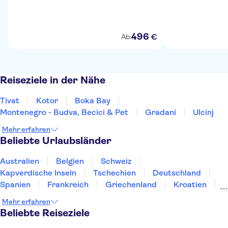
496
€
Ab:
Reiseziele in der Nähe
Tivat
Kotor
Boka Bay
Montenegro - Budva, Becici & Pet
Gradani
Ulcinj
Mehr erfahren
Beliebte Urlaubsländer
Australien
Belgien
Schweiz
Kapverdische Inseln
Tschechien
Deutschland
Spanien
Frankreich
Griechenland
Kroatien
Irland
Island
Italien
Japan
Luxemburg
Mehr erfahren
Norwegen
Polen
Portugal
Schweden
Beliebte Reiseziele