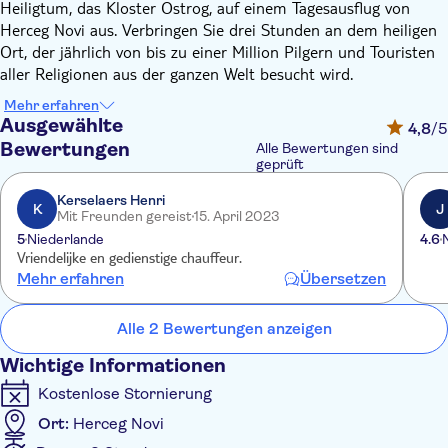
Heiligtum, das Kloster Ostrog, auf einem Tagesausflug von
Herceg Novi aus. Verbringen Sie drei Stunden an dem heiligen
Ort, der jährlich von bis zu einer Million Pilgern und Touristen
aller Religionen aus der ganzen Welt besucht wird.
Nach der privaten Abholung von Ihrem Standort in Herceg Novi
Mehr erfahren
fahren Sie zu den wundersamen Höhlenkirchen, die in einer
Ausgewählte
4,8
/5
senkrechten Felswand 900 m über dem Meeresspiegel
Bewertungen
Alle Bewertungen sind
eingebettet sind. Beginnen Sie am Unteren Kloster, das 2 km
geprüft
unterhalb des Hauptheiligtums liegt, betreten Sie die
Kerselaers Henri
Dreifaltigkeitskirche und bewundern Sie die lebendigen
K
J
Mit Freunden gereist
15. April 2023
Fresken.
5
Niederlande
4.6
Steigen Sie dann zum Oberen Kloster hinauf, das im 17.
Vriendelijke en gedienstige chauffeur.
Jahrhundert erbaut wurde und sich in zwei großen Höhlen
Mehr erfahren
Übersetzen
befindet. Gehen Sie in die Kirche, die dem Heiligen Basilius von
Ostrog, dem Metropoliten der Herzegowina und Gründer des
Alle 2 Bewertungen anzeigen
Klosters, gewidmet ist. Sehen Sie, wo seine sterblichen
Überreste noch heute aufbewahrt werden, und erweisen Sie
Wichtige Informationen
dem Altar, der von betenden Priestern bewacht wird, Ihren
Kostenlose Stornierung
Respekt.
Ort:
Herceg Novi