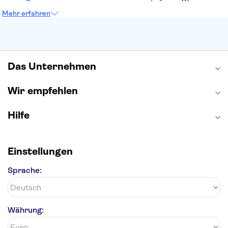
Petersdom
Sagrada Familia
Tower of London
Mehr erfahren
Moulin Rouge
Burj Khalifa
Keukenhof
London Eye
Elbphilharmonie
Alhambra
Efteling
St Pauli
Das Unternehmen
Wir empfehlen
Hilfe
Einstellungen
Sprache:
Währung: