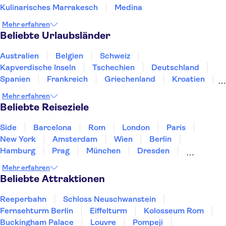
Kulinarisches Marrakesch
Medina
Mehr erfahren
Beliebte Urlaubsländer
Australien
Belgien
Schweiz
Kapverdische Inseln
Tschechien
Deutschland
Spanien
Frankreich
Griechenland
Kroatien
Irland
Island
Italien
Japan
Luxemburg
Mehr erfahren
Norwegen
Polen
Portugal
Schweden
Beliebte Reiseziele
Side
Barcelona
Rom
London
Paris
New York
Amsterdam
Wien
Berlin
Hamburg
Prag
München
Dresden
San Francisco
Miami
Leipzig
Stuttgart
Mehr erfahren
Heidelberg
Bremen
Hannover
Beliebte Attraktionen
Reeperbahn
Schloss Neuschwanstein
Fernsehturm Berlin
Eiffelturm
Kolosseum Rom
Buckingham Palace
Louvre
Pompeji