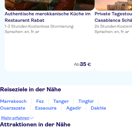
Authentische marokkanische Küche im
Private Tagesto
Restaurant Rabat
Casablanca Schä
1-3 Stunden
·
Kostenlose Stornierung
·
24 Stunden
·
Kostenl
Sprachen: en, fr, ar
Sprachen: en, fr, ar
35
€
Ab:
Reiseziele in der Nähe
Marrakesch
Fez
Tanger
Tinghir
Ouarzazate
Essaouira
Agadir
Dakhla
Mehr erfahren
Attraktionen in der Nähe