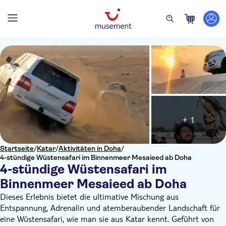
+ 1
Startseite
/
Katar
/
Aktivitäten in Doha
/
4-stündige Wüstensafari im Binnenmeer Mesaieed ab Doha
4-stündige Wüstensafari im
Binnenmeer Mesaieed ab Doha
Dieses Erlebnis bietet die ultimative Mischung aus
Entspannung, Adrenalin und atemberaubender Landschaft für
eine Wüstensafari, wie man sie aus Katar kennt. Geführt von