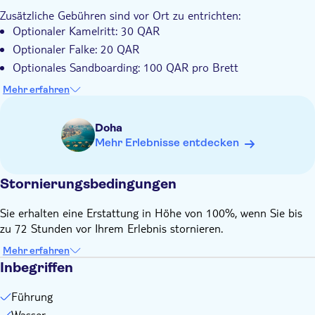
Inklusive 4x4 Abholung und Rücktransport von Ihrem
vielen Erinnerungen an dieses außergewöhnliche Abenteuer.
Zusätzliche Gebühren sind vor Ort zu entrichten:
Standort in Doha
Buchen Sie jetzt und erleben Sie ein Wüstenabenteuer in
Optionaler Kamelritt: 30 QAR
Bitte beachten Sie, dass Kamelreiten, Falkenfotos und
Mesaieed, das Action, Naturschönheiten und kulturelle Wunder
Optionaler Falke: 20 QAR
Sandboarding gegen Aufpreis möglich sind: Kamelritt: 30
perfekt miteinander verbindet.
QAR pro Person (kurzer Ritt) Falkenfotos: 20 QAR pro
Optionales Sandboarding: 100 QAR pro Brett
Person Sandboarding: 100 QAR pro Brett
Bitte mitbringen:
Mehr erfahren
Bequeme Kleidung
Flip Flops/Sneakers
Doha
Sonnenschutzmittel
Mehr Erlebnisse entdecken
Stornierungsbedingungen
Sie erhalten eine Erstattung in Höhe von 100%, wenn Sie bis
zu 72 Stunden vor Ihrem Erlebnis stornieren.
Mehr erfahren
Inbegriffen
Führung
Wasser