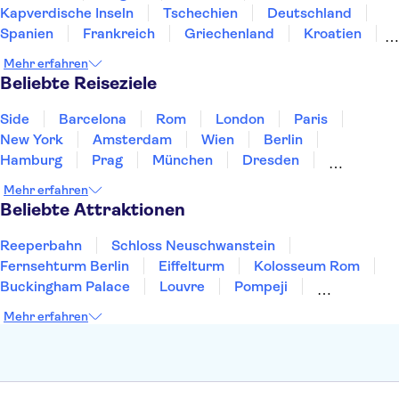
Kapverdische Inseln
Tschechien
Deutschland
Spanien
Frankreich
Griechenland
Kroatien
Irland
Island
Italien
Japan
Luxemburg
Mehr erfahren
Norwegen
Polen
Portugal
Schweden
Beliebte Reiseziele
Side
Barcelona
Rom
London
Paris
New York
Amsterdam
Wien
Berlin
Hamburg
Prag
München
Dresden
San Francisco
Miami
Leipzig
Stuttgart
Mehr erfahren
Heidelberg
Bremen
Hannover
Beliebte Attraktionen
Reeperbahn
Schloss Neuschwanstein
Fernsehturm Berlin
Eiffelturm
Kolosseum Rom
Buckingham Palace
Louvre
Pompeji
Petersdom
Sagrada Familia
Tower of London
Mehr erfahren
Moulin Rouge
Burj Khalifa
Keukenhof
London Eye
Elbphilharmonie
Alhambra
Efteling
St Pauli