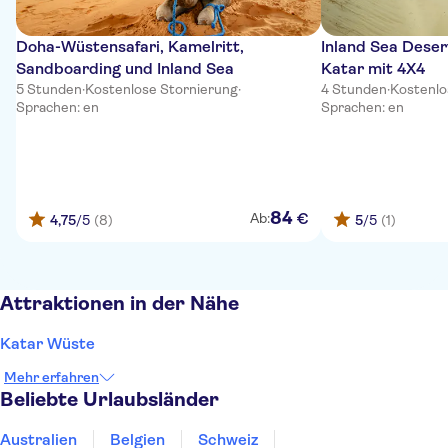
Doha-Wüstensafari, Kamelritt,
Inland Sea Deser
Sandboarding und Inland Sea
Katar mit 4X4
5 Stunden
·
Kostenlose Stornierung
·
4 Stunden
·
Kostenlo
Sprachen: en
Sprachen: en
84
€
Ab:
4,75
/5
(8)
5
/5
(1)
Attraktionen in der Nähe
Katar Wüste
Mehr erfahren
Beliebte Urlaubsländer
Australien
Belgien
Schweiz