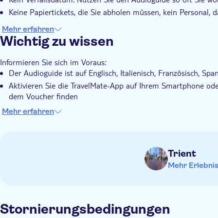
Keine Papiertickets, die Sie abholen müssen, kein Personal, 
Mehr erfahren
Wichtig zu wissen
Informieren Sie sich im Voraus:
Der Audioguide ist auf Englisch, Italienisch, Französisch, Sp
Aktivieren Sie die TravelMate-App auf Ihrem Smartphone od
dem Voucher finden
Sie können den Audioguide sowohl online als auch offline a
Mehr erfahren
Der Audioguide läuft nicht ab. Sie können ihn so oft nutzen,
Wir empfehlen die Verwendung von Kopfhörern für ein besse
Die TravelMate-Tour-App enthält 26 Audiodateien mit einer
Trient
Mehr Erlebni
Stornierungsbedingungen