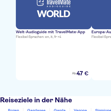
Welt-Audioguide mit TravelMate-App
Europa-Au
Flexibel
·
Sprachen: en, it, fr +4
Flexibel
·
Spra
47
€
Ab:
Reiseziele in der Nähe
Bozen
Gardasee
Garda
Verona
Sirmion