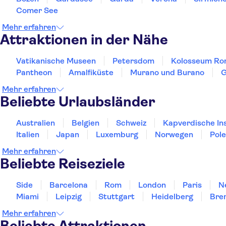
Comer See
Mehr erfahren
Attraktionen in der Nähe
Vatikanische Museen
Petersdom
Kolosseum R
Pantheon
Amalfiküste
Murano und Burano
G
Mehr erfahren
Beliebte Urlaubsländer
Australien
Belgien
Schweiz
Kapverdische In
Italien
Japan
Luxemburg
Norwegen
Pol
Mehr erfahren
Beliebte Reiseziele
Side
Barcelona
Rom
London
Paris
N
Miami
Leipzig
Stuttgart
Heidelberg
Bre
Mehr erfahren
Beliebte Attraktionen