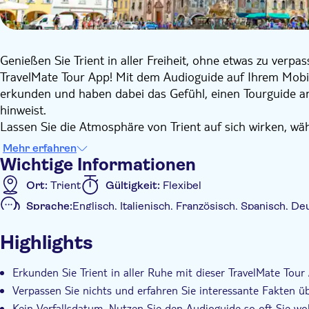
Genießen Sie Trient in aller Freiheit, ohne etwas zu verpa
TravelMate Tour App! Mit dem Audioguide auf Ihrem Mobil
erkunden und haben dabei das Gefühl, einen Tourguide an I
hinweist.
Lassen Sie die Atmosphäre von Trient auf sich wirken, w
Kuriositäten über die alten Straßen, charmanten Gassen
Mehr erfahren
Audioinhalte werden von einer Gruppe von Top-Autoren pro
Wichtige Informationen
interpretiert.
Ort:
Trient
Gültigkeit:
Flexibel
Sprache:
Englisch, Italienisch, Französisch, Spanisch, D
Zusätzliche Informationen
Highlights
Sofortbestätigung
Mit Audioguide
Erkunden Sie Trient in aller Ruhe mit dieser TravelMate Tour
Verpassen Sie nichts und erfahren Sie interessante Fakten üb
Kein Verfallsdatum. Nutzen Sie den Audioguide so oft Sie wo