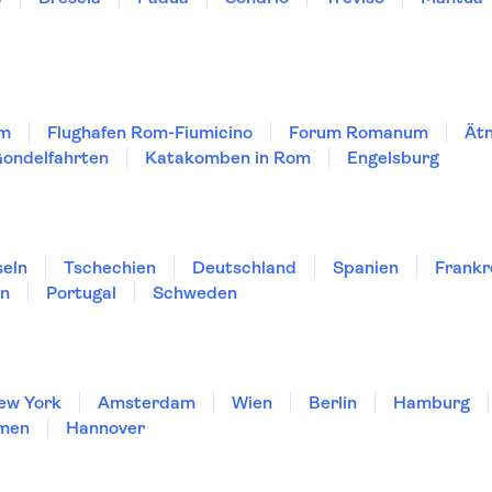
om
Flughafen Rom-Fiumicino
Forum Romanum
Ät
ondelfahrten
Katakomben in Rom
Engelsburg
seln
Tschechien
Deutschland
Spanien
Frankr
en
Portugal
Schweden
ew York
Amsterdam
Wien
Berlin
Hamburg
men
Hannover