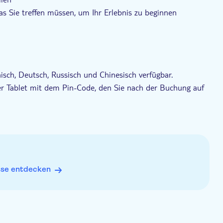
das Sie treffen müssen, um Ihr Erlebnis zu beginnen
anisch, Deutsch, Russisch und Chinesisch verfügbar.
er Tablet mit dem Pin-Code, den Sie nach der Buchung auf
nhören, indem Sie die Audiodateien im Voraus herunterladen
 wie Sie möchten.
res Hörerlebnis
 Gesamtlänge von 82 Minuten
sse entdecken