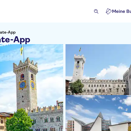
Meine B
Mate-App
ate-App