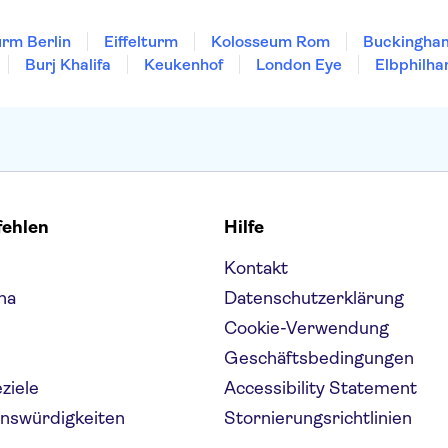
rm Berlin
Eiffelturm
Kolosseum Rom
Buckingha
Burj Khalifa
Keukenhof
London Eye
Elbphilha
fehlen
Hilfe
Kontakt
na
Datenschutzerklärung
Cookie-Verwendung
Geschäftsbedingungen
eziele
Accessibility Statement
enswürdigkeiten
Stornierungsrichtlinien