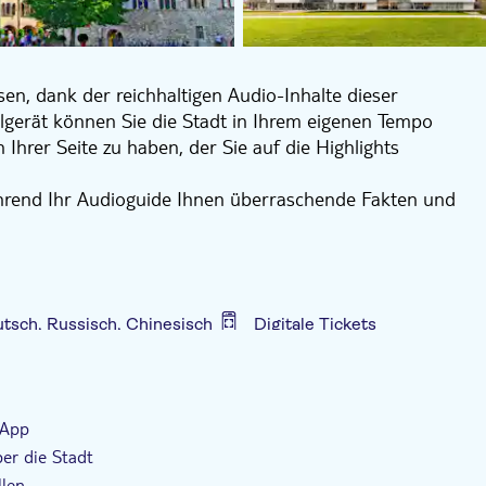
ssen, dank der reichhaltigen Audio-Inhalte dieser
gerät können Sie die Stadt in Ihrem eigenen Tempo
hrer Seite zu haben, der Sie auf die Highlights
ährend Ihr Audioguide Ihnen überraschende Fakten und
 und majestätischen Monumente erzählt. Die
fessionell erstellt und von TV- und Radioprofis
eutsch, Russisch, Chinesisch
Digitale Tickets
 App
er die Stadt
llen