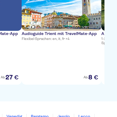
lMate-App
Audioguide Trient mit TravelMate-App
Ausritt
Flexibel
·
Sprachen: en, it, fr +4
1-2 Stun
Sprachen:
27
8
€
€
Ab:
Ab:
Venedig
Bergamo
Jesolo
Lecco