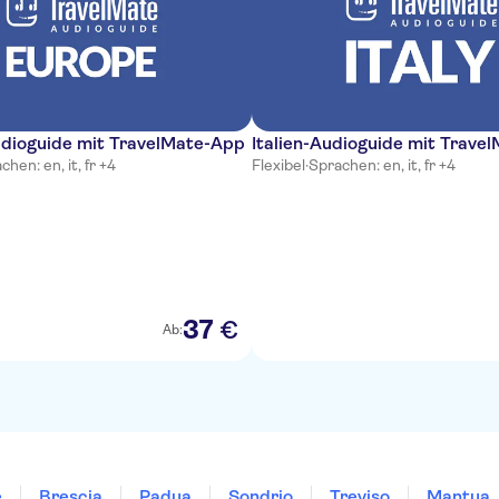
dioguide mit TravelMate-App
Italien-Audioguide mit Trave
chen: en, it, fr +4
Flexibel
·
Sprachen: en, it, fr +4
37
€
Ab:
e
Brescia
Padua
Sondrio
Treviso
Mantua