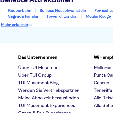
Reeperbahn
Schloss Neuschwanstein
Fernsehtu
Sagrada Familia
Tower of London
Moulin Rouge
Mehr erfahren
Das Unternehmen
Wir emp
Über TUI Musement
Mallorca
Über TUI Group
Punta Ca
TUI Musement Blog
Cancun
Werden Sie Vertriebspartner
Teneriffa
Meine Abholzeit herausfinden
Alle Reis
TUI Musement Experiences
Alle Seh