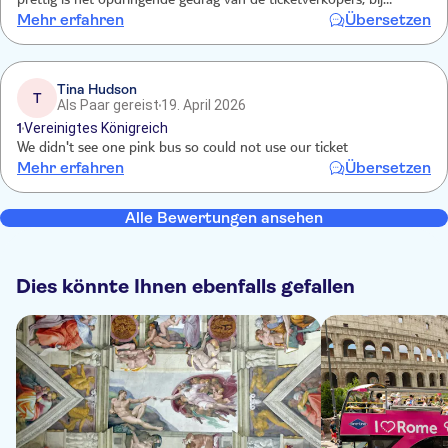
prettig is het opdringende gedrag van de ticketverkopers, bij
Mehr erfahren
Übersetzen
hadden de tickets van te voren geboekt. Verder moet er meer
controle zijn wanneer de zitplaatsen boven vol zijn er geen
passagiers zich staand in het gangpad bevinden.
Tina Hudson
T
Als Paar gereist
19. April 2026
1
Vereinigtes Königreich
We didn't see one pink bus so could not use our ticket
Mehr erfahren
Übersetzen
Alle Bewertungen ansehen
Dies könnte Ihnen ebenfalls gefallen