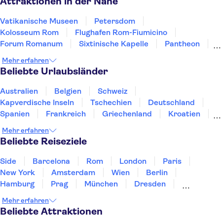
Attraktionen in der Nähe
Vatikanische Museen
Petersdom
Kolosseum Rom
Flughafen Rom-Fiumicino
Forum Romanum
Sixtinische Kapelle
Pantheon
Katakomben in Rom
Engelsburg
Mehr erfahren
Wein & Speise-Degustation in Rom
Ätna
Beliebte Urlaubsländer
Pompeji
Markusplatz
Amalfiküste
Murano und Burano
Australien
Belgien
Schweiz
Kapverdische Inseln
Tschechien
Deutschland
Spanien
Frankreich
Griechenland
Kroatien
Irland
Island
Italien
Japan
Luxemburg
Mehr erfahren
Norwegen
Polen
Portugal
Schweden
Beliebte Reiseziele
Side
Barcelona
Rom
London
Paris
New York
Amsterdam
Wien
Berlin
Hamburg
Prag
München
Dresden
San Francisco
Miami
Leipzig
Stuttgart
Mehr erfahren
Heidelberg
Bremen
Hannover
Beliebte Attraktionen