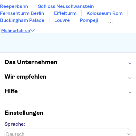
Reeperbahn
Schloss Neuschwanstein
Fernsehturm Berlin
Eiffelturm
Kolosseum Rom
Buckingham Palace
Louvre
Pompeji
Petersdom
Sagrada Familia
Tower of London
Mehr erfahren
Moulin Rouge
Burj Khalifa
Keukenhof
London Eye
Elbphilharmonie
Alhambra
Efteling
St Pauli
Das Unternehmen
Wir empfehlen
Hilfe
Einstellungen
Sprache: