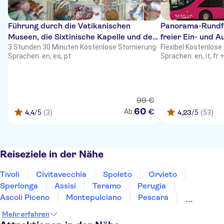
Führung durch die Vatikanischen
Panorama-Rundf
Museen, die Sixtinische Kapelle und den
freier Ein- und 
Petersplatz
3 Stunden 30 Minuten
·
Kostenlose Stornierung
·
Flexibel
·
Kostenlose 
Sprachen: en, es, pt
Sprachen: en, it, fr 
99
€
60
€
Ab:
4,4
/5
(3)
4,23
/5
(53)
Reiseziele in der Nähe
Tivoli
Civitavecchia
Spoleto
Orvieto
Sperlonga
Assisi
Teramo
Perugia
Ascoli Piceno
Montepulciano
Pescara
Montalcino
Gubbio
Ischia
Caserta
Mehr erfahren