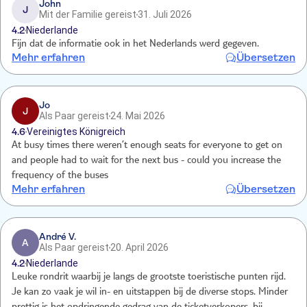
John
J
Mit der Familie gereist
31. Juli 2026
4.2
Niederlande
Fijn dat de informatie ook in het Nederlands werd gegeven.
Mehr erfahren
Übersetzen
Jo
J
Als Paar gereist
24. Mai 2026
4.6
Vereinigtes Königreich
At busy times there weren’t enough seats for everyone to get on
and people had to wait for the next bus - could you increase the
frequency of the buses
Mehr erfahren
Übersetzen
André V.
A
Als Paar gereist
20. April 2026
4.2
Niederlande
Leuke rondrit waarbij je langs de grootste toeristische punten rijd.
Je kan zo vaak je wil in- en uitstappen bij de diverse stops. Minder