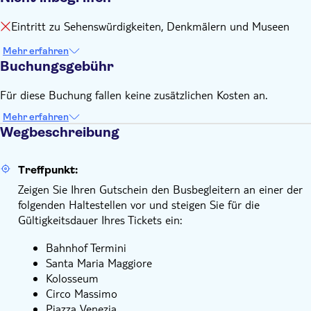
Giovanni Giolitti 32 (Haltestelle 1, in der Nähe des Bahnhofs
Termini) ab. Der letzte Bus fährt um 17:40 Uhr vom
Eintritt zu Sehenswürdigkeiten, Denkmälern und Museen
Bahnhof Termini (Haltestelle 1) ab
Mehr erfahren
Bitte beachten Sie, dass sich die Haltestelle 6 ab dem 23.
Buchungsgebühr
Dezember 2024 am Lungotevere Tor Di Nona 7 (zwischen
der Via Panico und der Via Mastro) befindet
Für diese Buchung fallen keine zusätzlichen Kosten an.
In allen Bussen steht WLAN zur Verfügung
Mehr erfahren
Die Temperaturen in Rom können im Sommer 40 °C
Wegbeschreibung
überschreiten. Es wird empfohlen, Wasser und eine
Kopfbedeckung mitzubringen und Ihr Hop-on-Hop-off-
Erlebnis auf die kühleren Stunden am Vormittag oder am
Treffpunkt:
späten Nachmittag zu legen
Zeigen Sie Ihren Gutschein den Busbegleitern an einer der
folgenden Haltestellen vor und steigen Sie für die
Gültigkeitsdauer Ihres Tickets ein:
Bahnhof Termini
Santa Maria Maggiore
Kolosseum
Circo Massimo
Piazza Venezia