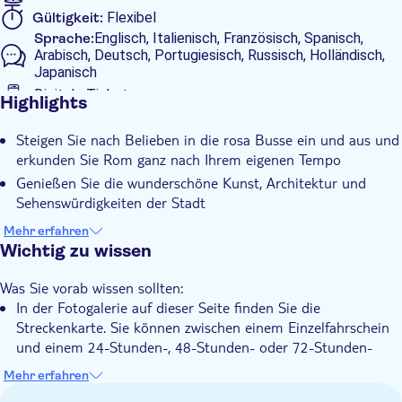
Die Tour ist auf Tonband aufgezeichnet, und es stehen Ihnen
Gültigkeit:
Flexibel
individuelle Kopfhörer zur Verfügung. An Bord erwartet Sie ein
Sprache:
Englisch, Italienisch, Französisch, Spanisch,
sehr informativer Tourguide, der Ihnen die einzigartige
Arabisch, Deutsch, Portugiesisch, Russisch, Holländisch,
Geschichte hinter der visuellen Pracht Roms näherbringt und
Japanisch
Ihnen zahlreiche interessante Details liefert, um Ihr Erlebnis zu
Digitale Tickets
Highlights
bereichern.
Zusätzliche Informationen
Steigen Sie nach Belieben in die rosa Busse ein und aus und
Sofortbestätigung
erkunden Sie Rom ganz nach Ihrem eigenen Tempo
Mit Audioguide
Genießen Sie die wunderschöne Kunst, Architektur und
Inklusive Transfer
Sehenswürdigkeiten der Stadt
Wählen Sie die Ticketart, die am besten zur Dauer Ihres
Mehr erfahren
Aufenthalts passt
Wichtig zu wissen
Hören Sie sich den Tourguide an: Er erzählt Ihnen die
Was Sie vorab wissen sollten:
Geschichte Roms
In der Fotogalerie auf dieser Seite finden Sie die
Streckenkarte. Sie können zwischen einem Einzelfahrschein
und einem 24-Stunden-, 48-Stunden- oder 72-Stunden-
Ticket wählen. Mit Ausnahme des Einzelfahrscheins können
Mehr erfahren
Sie während der gesamten Gültigkeitsdauer des von Ihnen