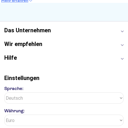
Mehr erfahren
Moulin Rouge
Burj Khalifa
Keukenhof
London Eye
Elbphilharmonie
Alhambra
Efteling
St Pauli
Das Unternehmen
Wir empfehlen
Hilfe
Einstellungen
Sprache:
Währung: