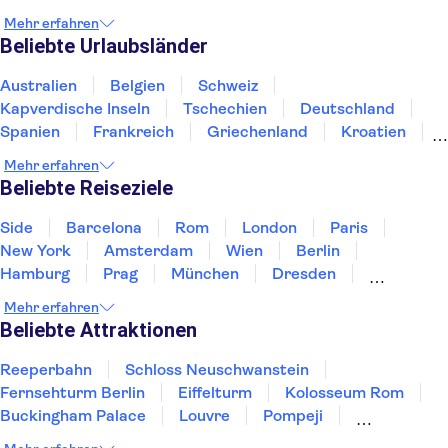
Medici-Kapellen
Basilika Santa Croce
Mehr erfahren
Nationalmuseum Bargello
Vatikanische Museen
Beliebte Urlaubsländer
Petersdom
Kolosseum Rom
Flughafen Rom-Fiumicino
Forum Romanum
Australien
Belgien
Schweiz
Kapverdische Inseln
Tschechien
Deutschland
Spanien
Frankreich
Griechenland
Kroatien
Irland
Island
Italien
Japan
Luxemburg
Mehr erfahren
Norwegen
Polen
Portugal
Schweden
Beliebte Reiseziele
Side
Barcelona
Rom
London
Paris
New York
Amsterdam
Wien
Berlin
Hamburg
Prag
München
Dresden
San Francisco
Miami
Leipzig
Stuttgart
Mehr erfahren
Heidelberg
Bremen
Hannover
Beliebte Attraktionen
Reeperbahn
Schloss Neuschwanstein
Fernsehturm Berlin
Eiffelturm
Kolosseum Rom
Buckingham Palace
Louvre
Pompeji
Petersdom
Sagrada Familia
Tower of London