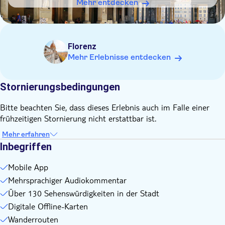
Sie sind immer mit einem Geotag versehen, sodass Sie sich
Mehr entdecken
nie verlaufen
Die App funktioniert auf jedem Android- oder Apple-
Mobilgerät
Florenz
Mehr Erlebnisse entdecken
Stornierungsbedingungen
Bitte beachten Sie, dass dieses Erlebnis auch im Falle einer
frühzeitigen Stornierung nicht erstattbar ist.
Mehr erfahren
Inbegriffen
Mobile App
Mehrsprachiger Audiokommentar
Über 130 Sehenswürdigkeiten in der Stadt
Digitale Offline-Karten
Wanderrouten