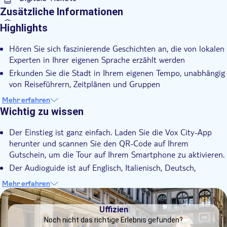
Zusätzliche Informationen
Sofortbestätigung
Highlights
Mit Audioguide
Hören Sie sich faszinierende Geschichten an, die von lokalen
Experten in Ihrer eigenen Sprache erzählt werden
Erkunden Sie die Stadt in Ihrem eigenen Tempo, unabhängig
von Reiseführern, Zeitplänen und Gruppen
Erfahren Sie alles über Florenz, seine Kultur, Geschichte und
Mehr erfahren
sein Erbe
Wichtig zu wissen
Der Einstieg ist ganz einfach. Laden Sie die Vox City-App
herunter und scannen Sie den QR-Code auf Ihrem
Gutschein, um die Tour auf Ihrem Smartphone zu aktivieren.
Der Audioguide ist auf Englisch, Italienisch, Deutsch,
Französisch, Spanisch und Chinesisch verfügbar
Mehr erfahren
Die App ist nach dem Kauf 365 Tage lang gültig.
DSA1Uffizien
Die App funktioniert auch offline und vermeidet so teure
Uffizien
Roaming-Gebühren
Noch nicht das richtige Erlebnis gefunden?