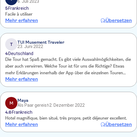
6. Juli 2023
5
Frankreich
Facile à utiliser
Mehr erfahren
Übersetzen
TUI Musement Traveler
T
23. Juni 2022
4
Deutschland
Die Tour hat Spaß gemacht. Es gibt viele Auswahlmöglichkeiten, die
aber auch verwirren. Welche Tour ist für uns die Richtige? Etwas
mehr Erklärungen innerhalb der App über die einzelnen Touren
Mehr erfahren
wären sehr hilfreich. Die Erklärungen bei den einzelnen Stationen
sind interessant und ausreichend.
Maya
M
Als Paar gereist
2. Dezember 2022
4.6
Frankreich
Hotel magnifique, bien situé, très propre, petit déjeuner excellent.
Mehr erfahren
Übersetzen