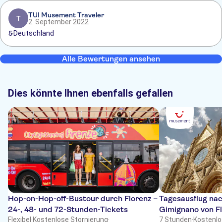
TUI Musement Traveler
T
2. September 2022
5
Deutschland
Alle Bewertungen ansehen
Dies könnte Ihnen ebenfalls gefallen
Hop-on-Hop-off-Bustour durch Florenz –
Tagesausflug nac
24-, 48- und 72-Stunden-Tickets
Gimignano von Fl
Flexibel
·
Kostenlose Stornierung
·
7 Stunden
·
Kostenlo