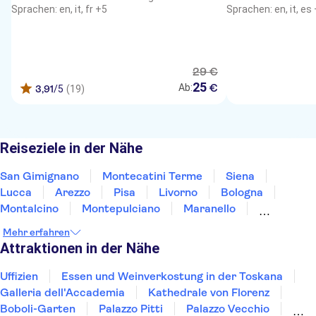
Sprachen: en, it, fr +5
Sprachen: en, it, es
29
€
25
€
Ab:
3,91
/5
(19)
Reiseziele in der Nähe
San Gimignano
Montecatini Terme
Siena
Lucca
Arezzo
Pisa
Livorno
Bologna
Montalcino
Montepulciano
Maranello
Modena
Ravenna
Rimini
Gubbio
Mehr erfahren
Attraktionen in der Nähe
Uffizien
Essen und Weinverkostung in der Toskana
Galleria dell'Accademia
Kathedrale von Florenz
Boboli-Garten
Palazzo Pitti
Palazzo Vecchio