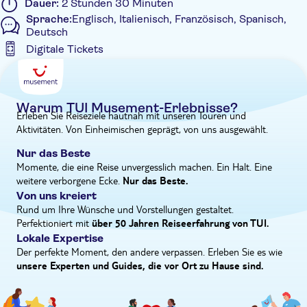
Dauer:
2 Stunden 30 Minuten
beenden.
Sprache:
Englisch, Italienisch, Französisch, Spanisch,
Deutsch
Digitale Tickets
Zusätzliche Informationen
Sofortbestätigung
Private Tour
Warum TUI Musement-Erlebnisse?
Erleben Sie Reiseziele hautnah mit unseren Touren und
Private Gruppe
Aktivitäten. Von Einheimischen geprägt, von uns ausgewählt.
Nur das Beste
Momente, die eine Reise unvergesslich machen. Ein Halt. Eine
weitere verborgene Ecke.
Nur das Beste.
Von uns kreiert
Rund um Ihre Wünsche und Vorstellungen gestaltet.
Perfektioniert mit
über 50 Jahren Reiseerfahrung von TUI.
Lokale Expertise
Der perfekte Moment, den andere verpassen. Erleben Sie es wie
unsere Experten und Guides, die vor Ort zu Hause sind.