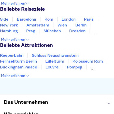
Irland
Island
Italien
Japan
Luxemburg
Mehr erfahren
Norwegen
Polen
Portugal
Schweden
Beliebte Reiseziele
Side
Barcelona
Rom
London
Paris
New York
Amsterdam
Wien
Berlin
Hamburg
Prag
München
Dresden
San Francisco
Miami
Leipzig
Stuttgart
Mehr erfahren
Heidelberg
Bremen
Hannover
Beliebte Attraktionen
Reeperbahn
Schloss Neuschwanstein
Fernsehturm Berlin
Eiffelturm
Kolosseum Rom
Buckingham Palace
Louvre
Pompeji
Petersdom
Sagrada Familia
Tower of London
Mehr erfahren
Moulin Rouge
Burj Khalifa
Keukenhof
London Eye
Elbphilharmonie
Alhambra
Efteling
St Pauli
Das Unternehmen