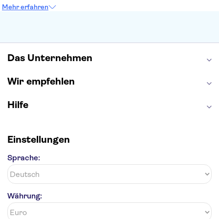
Petersdom
Sagrada Familia
Tower of London
Mehr erfahren
Moulin Rouge
Burj Khalifa
Keukenhof
London Eye
Elbphilharmonie
Alhambra
Efteling
St Pauli
Das Unternehmen
Wir empfehlen
Hilfe
Einstellungen
Sprache:
Währung: