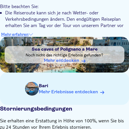
entspannte Weise zu entdecken
Bitte beachten Sie:
Ein bequemer Transfer ab Bari ist im Preis inbegriffen
Die Reiseroute kann sich je nach Wetter- oder
Verkehrsbedingungen ändern. Den endgültigen Reiseplan
erhalten Sie am Tag vor der Tour von unserem Partner vor
Ort per WhatsApp oder SMS. Bitte befolgen Sie dessen
Mehr erfahren
aktuelle Anweisungen
DSA1Sea caves of Polignano a Mare
Denken Sie daran, Folgendes mitzubringen:
Sea caves of Polignano a Mare
Bequeme Kleidung und geeignetes Schuhwerk
Noch nicht das richtige Erlebnis gefunden?
Mehr entdecken
Bari
Mehr Erlebnisse entdecken
Stornierungsbedingungen
Sie erhalten eine Erstattung in Höhe von 100%, wenn Sie bis
zu 24 Stunden vor Ihrem Erlebnis stornieren.