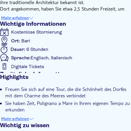
ihre traditionelle Architektur bekannt ist.
Dort angekommen, haben Sie etwa 2,5 Stunden Freizeit, um
die Altstadt auf eigene Faust zu erkunden. Sie können durch
Mehr erfahren
enge Kopfsteinpflastergassen schlendern, die von
Wichtige Informationen
blumengeschmückten Balkonen gesäumt sind, und wichtige
Kostenlose Stornierung
Sehenswürdigkeiten wie die Piazza Vittorio Emanuele II sowie
Aussichtsterrassen mit Blick auf das Meer entdecken.
Ort:
Bari
Zur vereinbarten Zeit treffen Sie sich wieder, um eine 1,5-
Dauer:
6 Stunden
stündige Bootsfahrt entlang der Küste zu unternehmen.
Sprache:
Englisch, Italienisch
Während Sie über das klare Wasser gleiten, kommen Sie an
Klippen und Meereshöhlen vorbei, die im Laufe der Zeit von
Digitale Tickets
den Naturkräften geformt wurden. Während der Fahrt erfahren
Zusätzliche Informationen
Highlights
Sie Wissenswertes und lokale Geschichten über die Gegend. An
Sofortbestätigung
Bord können Sie einen kostenlosen kleinen Snack und ein
Freuen Sie sich auf eine Tour, die die Schönheit des Dorfes
Lokales Flair
alkoholfreies Getränk genießen.
mit dem Charme des Meeres verbindet
Am Ende des Erlebnisses kehren Sie nach etwa 6 Stunden zum
Expertenleitfaden
Sie haben Zeit, Polignano a Mare in Ihrem eigenen Tempo zu
Ausgangspunkt in Bari zurück.
Digitale Buchungsbestätigung
erkunden
Sie werden eine Bootstour zu den Meereshöhlen genießen
Inklusive Transfer
Mehr erfahren
Dieses Erlebnis bietet Ihnen die Gelegenheit, Apulien auf
Wichtig zu wissen