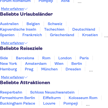
Forum Romanum
Pompeji
Ätna
Sixtinische Kapelle
Markusplatz
Pantheon
Mehr erfahren
Murano und Burano
Beliebte Urlaubsländer
Wein & Speise-Degustation in Rom
Amalfiküste
Gondelfahrten
Katakomben in Rom
Australien
Belgien
Schweiz
Kapverdische Inseln
Tschechien
Deutschland
Spanien
Frankreich
Griechenland
Kroatien
Irland
Island
Italien
Japan
Luxemburg
Mehr erfahren
Norwegen
Polen
Portugal
Schweden
Beliebte Reiseziele
Side
Barcelona
Rom
London
Paris
New York
Amsterdam
Wien
Berlin
Hamburg
Prag
München
Dresden
San Francisco
Miami
Leipzig
Stuttgart
Mehr erfahren
Heidelberg
Bremen
Hannover
Beliebte Attraktionen
Reeperbahn
Schloss Neuschwanstein
Fernsehturm Berlin
Eiffelturm
Kolosseum Rom
Buckingham Palace
Louvre
Pompeji