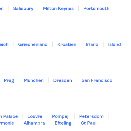
on
Salisbury
Milton Keynes
Portsmouth
eich
Griechenland
Kroatien
Irland
Island
Prag
München
Dresden
San Francisco
m Palace
Louvre
Pompeji
Petersdom
rmonie
Alhambra
Efteling
St Pauli