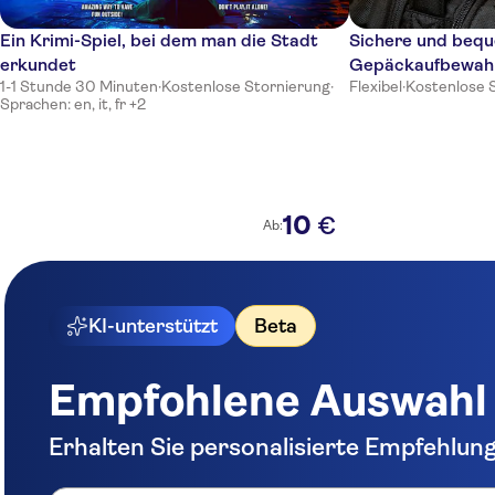
Ein Krimi-Spiel, bei dem man die Stadt
Sichere und beq
erkundet
Gepäckaufbewahr
1-1 Stunde 30 Minuten
·
Kostenlose Stornierung
·
Flexibel
·
Kostenlose 
London Heathro
Sprachen: en, it, fr +2
10
€
Ab:
KI-unterstützt
Beta
Empfohlene Auswahl
Erhalten Sie personalisierte Empfehlun