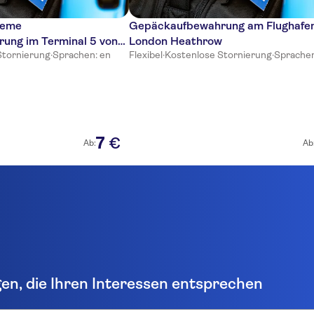
ueme
Gepäckaufbewahrung am Flughafe
ung im Terminal 5 von
London Heathrow
Stornierung
·
Sprachen: en
Flexibel
·
Kostenlose Stornierung
·
Sprachen
w
7
€
Ab:
Ab
gen, die Ihren Interessen entsprechen