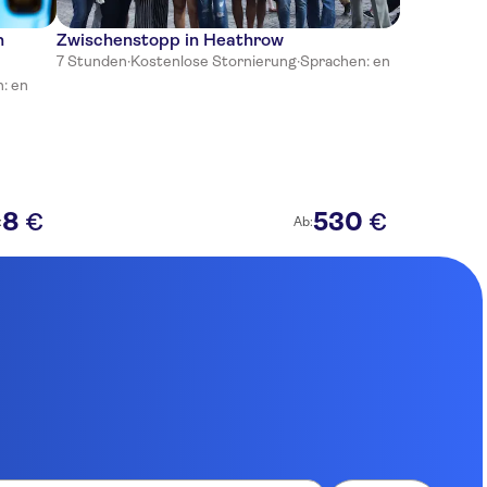
n
Zwischenstopp in Heathrow
7 Stunden
·
Kostenlose Stornierung
·
Sprachen: en
: en
8
530
€
€
:
Ab: