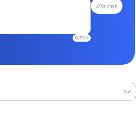
Suchen
0
/500
“