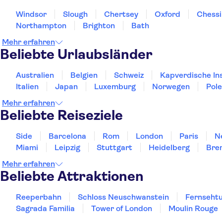
Windsor
Slough
Chertsey
Oxford
Chessi
Northampton
Brighton
Bath
Mehr erfahren
Beliebte Urlaubsländer
Australien
Belgien
Schweiz
Kapverdische In
Italien
Japan
Luxemburg
Norwegen
Pol
Mehr erfahren
Beliebte Reiseziele
Side
Barcelona
Rom
London
Paris
N
Miami
Leipzig
Stuttgart
Heidelberg
Bre
Mehr erfahren
Beliebte Attraktionen
Reeperbahn
Schloss Neuschwanstein
Fernsehtu
Sagrada Familia
Tower of London
Moulin Rouge