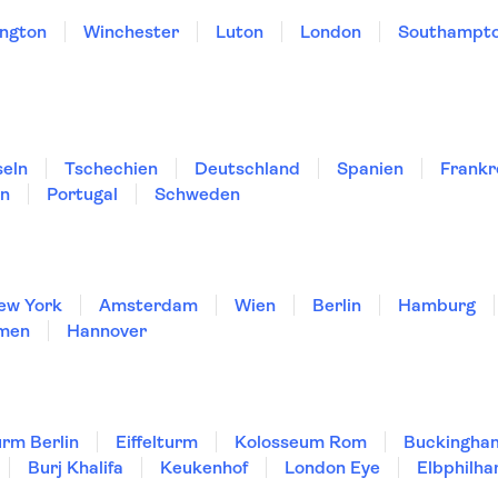
ngton
Winchester
Luton
London
Southampt
seln
Tschechien
Deutschland
Spanien
Frankr
en
Portugal
Schweden
ew York
Amsterdam
Wien
Berlin
Hamburg
men
Hannover
rm Berlin
Eiffelturm
Kolosseum Rom
Buckingha
Burj Khalifa
Keukenhof
London Eye
Elbphilha