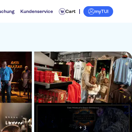
myTUI
uchung
Kundenservice
Cart
+ 3