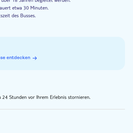
auert etwa 30 Minuten.
tszeit des Busses.
hrem Ticket angegebenen Abfahrtszeit ankommen.
en in Französisch, Spanisch, Italienisch, Deutsch und
sse entdecken
u 24 Stunden vor Ihrem Erlebnis stornieren.