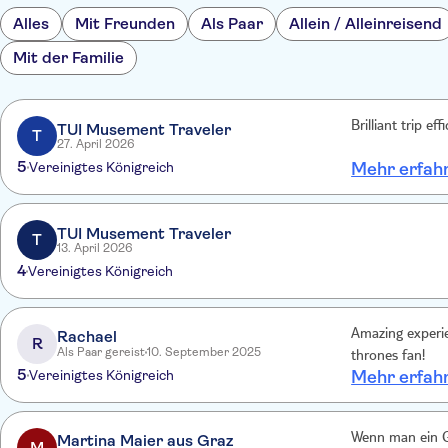
Alles
Mit Freunden
Als Paar
Allein / Alleinreisend
Mit der Familie
Brilliant trip 
TUI Musement Traveler
T
27. April 2026
5
Vereinigtes Königreich
Mehr erfah
TUI Musement Traveler
T
13. April 2026
4
Vereinigtes Königreich
Rachael
Amazing experie
R
Als Paar gereist
10. September 2025
thrones fan!
5
Vereinigtes Königreich
Mehr erfah
Martina Maier aus Graz
Wenn man ein Ga
M