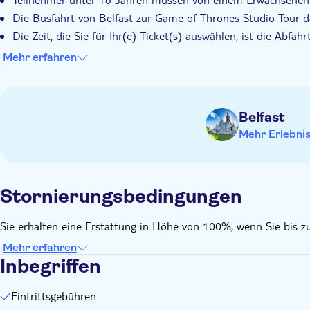
Die Busfahrt von Belfast zur Game of Thrones Studio Tour d
Die Zeit, die Sie für Ihr(e) Ticket(s) auswählen, ist die Abfahr
Bitte stellen Sie sicher, dass Sie 15 Minuten vor der auf I
Mehr erfahren
Der Audioguide für Mobiltelefone via App enthält Übersetzung
Mandarin
Belfast
Mehr Erlebni
Stornierungsbedingungen
Sie erhalten eine Erstattung in Höhe von 100%, wenn Sie bis z
Mehr erfahren
Inbegriffen
Eintrittsgebühren