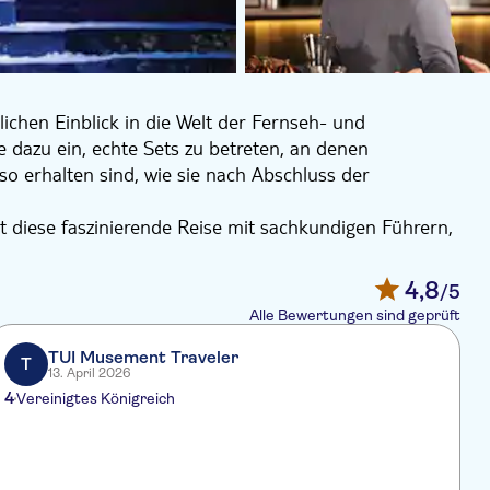
ichen Einblick in die Welt der Fernseh- und
sie dazu ein, echte Sets zu betreten, an denen
 erhalten sind, wie sie nach Abschluss der
nt diese faszinierende Reise mit sachkundigen Führern,
wie die legendäre Serie zum Leben erweckt wurde. Sie
 Drachenstein und den Thronsaal von King's Landing
4,8
/5
ffekte und Requisiteure die monumentalen Momente der
Alle Bewertungen sind geprüft
n Cerseis königlichem Gewand bis zu den Pelzen der
TUI Musement Traveler
T
13. April 2026
nzeptkunst und Produktionsskizzen, die den Umfang
4
Vereinigtes Königreich
vergessliche Fotos mit ikonischen Requisiten,
A
 sich Original-Storyboards und Drehbücher an.
a
Thrones-Fanartikelgeschäft ab oder genießen Sie ein
ant vor Ort.