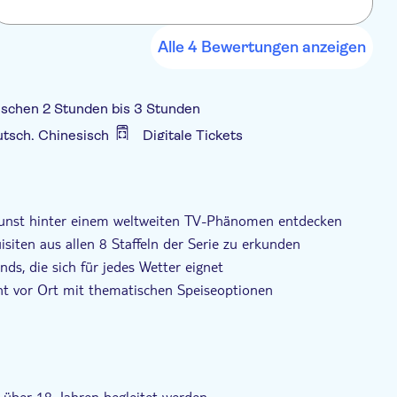
M
s für Fans, Filmliebhaber und alle, die sich für die
ressieren.
Alle 4 Bewertungen anzeigen
ischen 2 Stunden bis 3 Stunden
eutsch, Chinesisch
Digitale Tickets
ve Orte
Regentag
Führung mit Audioguide
arrierefrei
Inklusive Transfer
skunst hinter einem weltweiten TV-Phänomen entdecken
siten aus allen 8 Staffeln der Serie zu erkunden
ds, die sich für jedes Wetter eignet
nt vor Ort mit thematischen Speiseoptionen
st inbegriffen
über 18 Jahren begleitet werden.