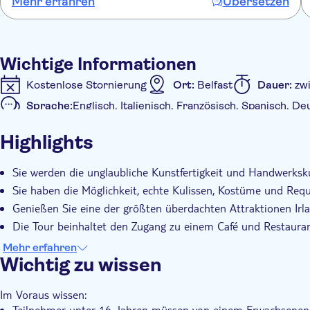
Mehr erfahren
Übersetzen
Nur 30 Minuten von Belfast entfernt, ist diese Tour ein Mus
Handwerkskunst hinter einer weltweiten TV-Sensation inte
Wichtige Informationen
Kostenlose Stornierung
Ort:
Belfast
Dauer:
zw
Sprache:
Englisch, Italienisch, Französisch, Spanisch, D
Zusätzliche Informationen
Highlights
Sofortbestätigung
Eintritte inbegriffen
Exklusi
Digitale Buchungsbestätigung
Wheelchair access
B
Sie werden die unglaubliche Kunstfertigkeit und Handwerk
Sie haben die Möglichkeit, echte Kulissen, Kostüme und Requi
Genießen Sie eine der größten überdachten Attraktionen Irlan
Die Tour beinhaltet den Zugang zu einem Café und Restaura
Leicht zu erreichen: Hin- und Rückfahrt mit dem Bus ab Belfa
Mehr erfahren
Wichtig zu wissen
Im Voraus wissen:
Teilnehmer unter 16 Jahren müssen von einem Erwachsenen 