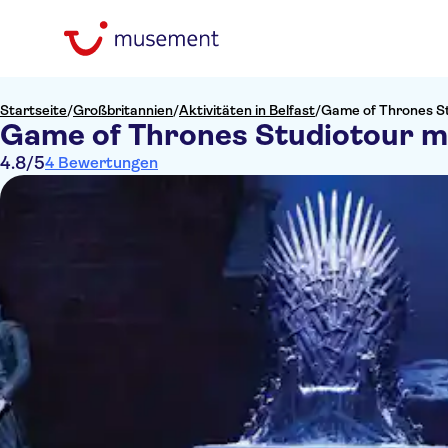
Startseite
/
Großbritannien
/
Aktivitäten in Belfast
/
Game of Thrones St
Game of Thrones Studiotour mi
4.8
/5
4 Bewertungen