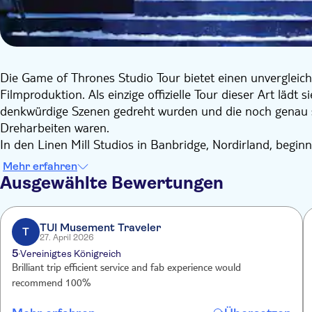
Die Game of Thrones Studio Tour bietet einen unvergleichl
Filmproduktion. Als einzige offizielle Tour dieser Art lädt 
denkwürdige Szenen gedreht wurden und die noch genau so
Dreharbeiten waren.
In den Linen Mill Studios in Banbridge, Nordirland, begin
die Ihnen die Geheimnisse hinter den Kulissen verraten, 
Mehr erfahren
werden die große Halle von Winterfell, die Gemächer von
Ausgewählte Bewertungen
durchqueren. Entdecken Sie, wie Künstler für visuelle E
Serie gestaltet haben.
Erleben Sie die Originalkostüme beliebter Charaktere, vo
TUI Musement Traveler
T
27. April 2026
Nachtwache. Entdecken Sie interaktive Ausstellungen, Ko
5
Vereinigtes Königreich
und die Details der Serie veranschaulichen. Machen Sie un
Brilliant trip efficient service and fab experience would
experimentieren Sie mit visuellen Effekten und sehen Sie
recommend 100%
Schließen Sie Ihren Besuch im weltweit größten Game of 
thematisches Essen und einen Nachmittagstee im Restaur