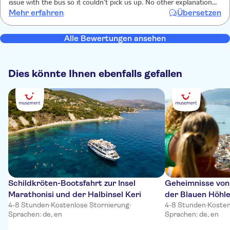
issue with the bus so it couldn't pick us up. No other explanation
Mehr erfahren
Übersetzen
and still waiting for my money back
Alle Bewertungen ansehen
Dies könnte Ihnen ebenfalls gefallen
Schildkröten-Bootsfahrt zur Insel
Geheimnisse von
Marathonisi und der Halbinsel Keri
der Blauen Höhle
4-8 Stunden
·
Kostenlose Stornierung
·
Verkostungen
4-8 Stunden
·
Kosten
Sprachen: de, en
Sprachen: de, en