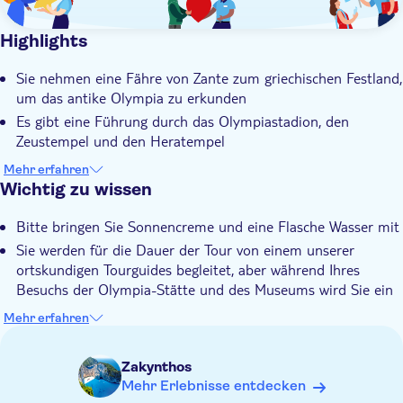
Highlights
Sie nehmen eine Fähre von Zante zum griechischen Festland,
um das antike Olympia zu erkunden
Es gibt eine Führung durch das Olympiastadion, den
Zeustempel und den Heratempel
Auf einem iPad sehen Sie Bilder, die zeigen, wie Olympia in
Mehr erfahren
seiner Blütezeit ausgesehen haben könnte
Wichtig zu wissen
Die Tour beinhaltet den Besuch des Archäologischen
Bitte bringen Sie Sonnencreme und eine Flasche Wasser mit
Museums und Freizeit, um durch die Stadt zu schlendern
Sie werden für die Dauer der Tour von einem unserer
Ein ortskundiger Tourguide wird Ihnen sein unvergleichliches
ortskundigen Tourguides begleitet, aber während Ihres
Wissen über Olympia und seine Legenden vermitteln
Besuchs der Olympia-Stätte und des Museums wird Sie ein
lizenzierter Experte begleiten
Mehr erfahren
Geben Sie bei der Buchung die vollständigen Namen,
Geburtsdaten und Reisepassnummern aller Teilnehmer an
Zakynthos
Bringen Sie Ihren Reisepass oder Ihren offiziellen EU-
Mehr Erlebnisse entdecken
Ausweis mit