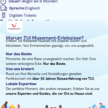
Dauer:
länger als 8 Stunden
und des Tempels des Zeus. Hier stand einst die Statue des
Sprache:
Englisch
Zeus, eines der Sieben Weltwunder der Antike. Besichtigen Sie
Digitale Tickets
das faszinierende Archäologische Museum, um seine Sammlung
von Statuen und Bronzen zu sehen. Fahren Sie schließlich in
Zusätzliche Informationen
die Stadt Olympia, wo Sie Zeit zum Mittagessen haben und in
Geführte Tour
den Souvenirläden stöbern können.
Sofortbestätigung
Warum TUI Musement-Erlebnisse?
Erleben Sie Reiseziele hautnah mit unseren Touren und
Digitale Buchungsbestätigung
Aktivitäten. Von Einheimischen geprägt, von uns ausgewählt.
Abholservice vom Hotel
Nur das Beste
Momente, die eine Reise unvergesslich machen. Ein Halt. Eine
weitere verborgene Ecke.
Nur das Beste.
Von uns kreiert
Rund um Ihre Wünsche und Vorstellungen gestaltet.
Perfektioniert mit
über 50 Jahren Reiseerfahrung von TUI.
Lokale Expertise
Der perfekte Moment, den andere verpassen. Erleben Sie es wie
unsere Experten und Guides, die vor Ort zu Hause sind.