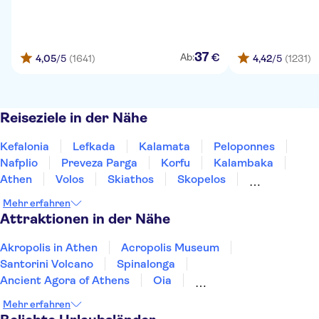
37
€
Ab:
4,05
/5
(1641)
4,42
/5
(1231)
Reiseziele in der Nähe
Kefalonia
Lefkada
Kalamata
Peloponnes
Nafplio
Preveza Parga
Korfu
Kalambaka
Athen
Volos
Skiathos
Skopelos
Olympus Riviera
Milos
Thessaloniki
Mehr erfahren
Attraktionen in der Nähe
Akropolis in Athen
Acropolis Museum
Santorini Volcano
Spinalonga
Ancient Agora of Athens
Oia
Athens Archeological Museum
Mehr erfahren
TUI Rhodes Marathon
Knossos Palace