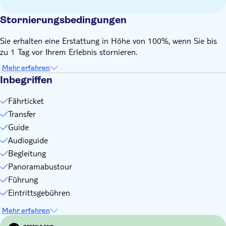
Kopfbedeckung mitbringen
Stornierungsbedingungen
Geeignetes Schuhwerk mitbringen
Speisen und Getränke nicht inbegriffen
Sie erhalten eine Erstattung in Höhe von 100%, wenn Sie bis
Englischsprachiger Guide für alle Nationalitäten
zu 1 Tag vor Ihrem Erlebnis stornieren.
Mehr erfahren
Inbegriffen
Fährticket
Transfer
Guide
Audioguide
Begleitung
Panoramabustour
Führung
Eintrittsgebühren
Mehr erfahren