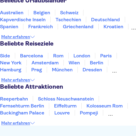
Beliebte Urlaubsländer
Temple of Poseidon
Temple of Olympian Zeus
Heraklion Archaeological Museum
Australien
Belgien
Schweiz
Archeological Museum of Chania
Achilleion Palace
Kapverdische Inseln
Tschechien
Deutschland
Elafonisi
Spanien
Frankreich
Griechenland
Kroatien
Irland
Island
Italien
Japan
Luxemburg
Mehr erfahren
Norwegen
Polen
Portugal
Schweden
Beliebte Reiseziele
Side
Barcelona
Rom
London
Paris
New York
Amsterdam
Wien
Berlin
Hamburg
Prag
München
Dresden
San Francisco
Miami
Leipzig
Stuttgart
Mehr erfahren
Heidelberg
Bremen
Hannover
Beliebte Attraktionen
Reeperbahn
Schloss Neuschwanstein
Fernsehturm Berlin
Eiffelturm
Kolosseum Rom
Buckingham Palace
Louvre
Pompeji
Petersdom
Sagrada Familia
Tower of London
Mehr erfahren
Moulin Rouge
Burj Khalifa
Keukenhof
London Eye
Elbphilharmonie
Alhambra