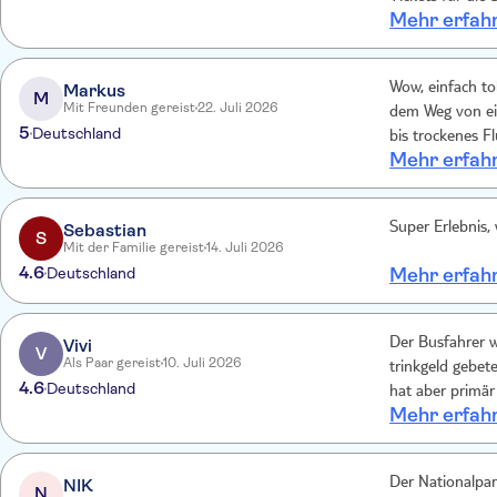
Mehr erfah
eingeplant, das
Markus
Wow, einfach tol
M
Mit Freunden gereist
22. Juli 2026
dem Weg von einfach, Waldboden, wie man ihm von Sonntagsspaziergang kennt,
5
Deutschland
bis trockenes Fl
Mehr erfah
alls drin. Zum 
Temperaturen. A
Ein rundum gel
Sebastian
Super Erlebnis
S
Mit der Familie gereist
14. Juli 2026
4.6
Deutschland
Mehr erfah
Vivi
Der Busfahrer w
V
Als Paar gereist
10. Juli 2026
trinkgeld gebet
4.6
Deutschland
hat aber primär
Mehr erfah
zu kurz, zum gl
in den anderen
super Die 
NIK
Der Nationalpark ist schön,
N