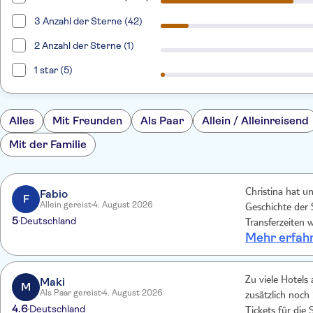
3 Anzahl der Sterne (42)
2 Anzahl der Sterne (1)
1 star (5)
Alles
Mit Freunden
Als Paar
Allein / Alleinreisend
Mit der Familie
Fabio
Christina hat 
F
Allein gereist
4. August 2026
Geschichte der 
5
Deutschland
Transferzeiten w
Mehr erfah
muss allerdings
erwarten sollte.
es aber auch. We
Maki
Zu viele Hotels
hier absolut feh
M
Als Paar gereist
4. August 2026
zusätzlich noch 30 min
4.6
Deutschland
Tickets für die Schlucht und