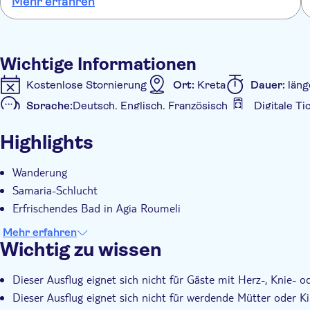
Mehr erfahren
war zu meiner Zufriedenheit. Ich muss allerdings sagen, dass man
hier keinen Tour mit Guide im eigentlichen Sinne erwarten sollte.
Jeder läuft sein eigenes Tempo und für sich, genau so wollte ich
es aber auch. Wer eine wirklich geführte Tour (Stichwort "Guide"!)
Wichtige Informationen
haben will ist hier absolut fehl am Platz.
Kostenlose Stornierung
Ort:
Kreta
Dauer:
läng
Sprache:
Deutsch, Englisch, Französisch
Digitale Ti
Zusätzliche Informationen
Highlights
Eintritte inbegriffen
Geführte Tour
Sofortbest
Abholservice vom Hotel
Wanderung
Samaria-Schlucht
Erfrischendes Bad in Agia Roumeli
Mehr erfahren
Wichtig zu wissen
Dieser Ausflug eignet sich nicht für Gäste mit Herz-, Knie
Dieser Ausflug eignet sich nicht für werdende Mütter oder K