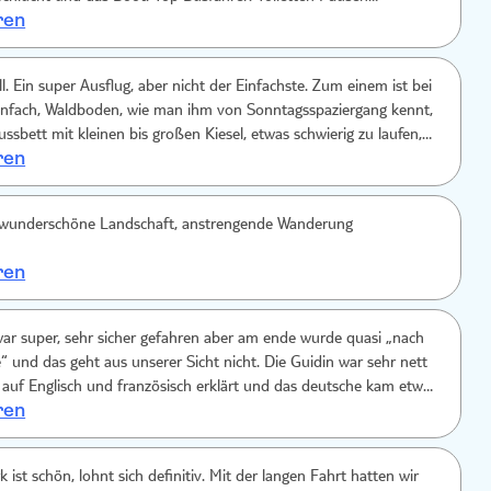
ren
 war super.
l. Ein super Ausflug, aber nicht der Einfachste. Zum einem ist bei
ussbett mit kleinen bis großen Kiesel, etwas schwierig zu laufen,
ren
Anderen das Gefälle und die im Juli recht angenehm hohen
ber es lohnt sich wirklich, die Natur rundrum ist beeindruckend.
ungener Asflug.
, wunderschöne Landschaft, anstrengende Wanderung
ren
ar super, sehr sicher gefahren aber am ende wurde quasi „nach
e“ und das geht aus unserer Sicht nicht. Die Guidin war sehr nett
 auf Englisch und französisch erklärt und das deutsche kam etwas
ren
ück konnten wir englisch aber es fehlten häufig Informationen die
 Sprachen erzählt wurden. Zeitmanagement und Zeitplan waren
Schlucht war echt traumhaft schön
 lohnt sich definitiv. Mit der langen Fahrt hatten wir