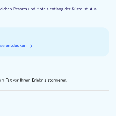
lreichen Resorts und Hotels entlang der Küste ist. Aus
 Stunden pro Strecke betragen, abhängig von der Lage Ihres
- die Gesamtdauer der Tour beträgt also zwischen 14 und
lnahmeformular ausfüllen und unterschreiben
problemen
sse entdecken
Verfassung sind
 1 Tag vor Ihrem Erlebnis stornieren.