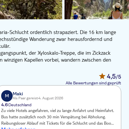
ia-Schlucht ordentlich strapaziert. Die 16 km lange
is sechsstündige Wanderung zwar herausfordernd und
ulär.
gangspunkt, der Xyloskalo-Treppe, die im Zickzack
n winzigen Kapellen vorbei, wandern zwischen den
Glück ein paar der wilden Kri-Kri-Ziegen Kretas. Der
sage der Schlucht, wo die 300 Meter hohen Wände nur
4,5
/5
Alle Bewertungen sind geprüft
en - falls Sie gut in der Zeit liegen - ein Bad
er Pause fahren Sie mit dem Boot entlang der Küste
Maki
M
Als Paar gereist
4. August 2026
oor-Fans.
4.6
Deutschland
Zu viele Hotels angefahren, viel zu lange Anfahrt und Heimfahrt.
W
Bus hatte zusätzlich noch 30 min Verspätung bei Abholung.
Zum
Reibungsloser Ablauf mit Tickets für die Schlucht und das Boot.
i