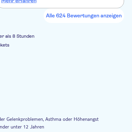
Mehr erfahren
M
Top Busfahrer. Toiletten Pausen eingeplant, das war super.
k
A
T
Alle 624 Bewertungen anzeigen
er als 8 Stunden
ckets
ätigung
Digitale Buchungsbestätigung
- oder Gelenkproblemen, Asthma oder Höhenangst
inder unter 12 Jahren