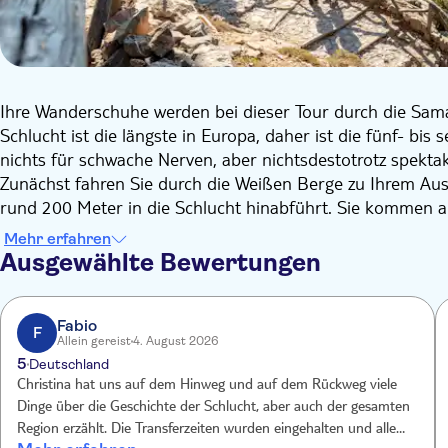
Ihre Wanderschuhe werden bei dieser Tour durch die Samar
Schlucht ist die längste in Europa, daher ist die fünf- b
nichts für schwache Nerven, aber nichtsdestotrotz spektak
Zunächst fahren Sie durch die Weißen Berge zu Ihrem Aus
rund 200 Meter in die Schlucht hinabführt. Sie kommen a
hohen Wänden der Schlucht hindurch und sehen mit etwas 
Mehr erfahren
Höhepunkt ist jedoch das "Eiserne Tor" - die engste Pas
Ausgewählte Bewertungen
3 Meter auseinander stehen.
Am Ende erreichen Sie den Küstenort Agia Roumeli und könn
nehmen oder sich in einer Taverne entspannen. Nach dies
Fabio
F
Allein gereist
4. August 2026
zum Treffpunkt, wo Ihr Bus auf Sie wartet. Ideal für Outd
5
Deutschland
Christina hat uns auf dem Hinweg und auf dem Rückweg viele
Dinge über die Geschichte der Schlucht, aber auch der gesamten
Region erzählt. Die Transferzeiten wurden eingehalten und alles