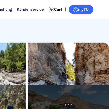
myTUI
uchung
Kundenservice
Cart
+ 14