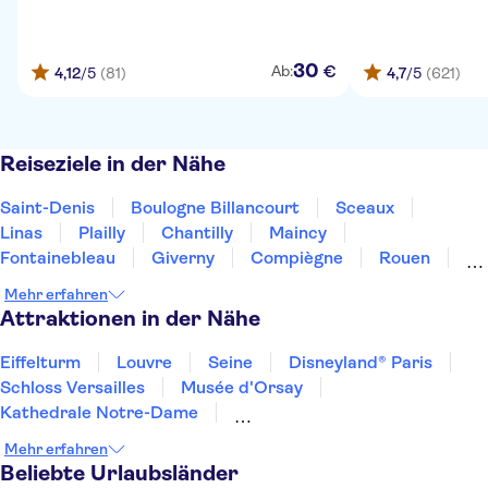
30
€
Ab:
4,12
/5
(81)
4,7
/5
(621)
Reiseziele in der Nähe
Saint-Denis
Boulogne Billancourt
Sceaux
Linas
Plailly
Chantilly
Maincy
Fontainebleau
Giverny
Compiègne
Rouen
Amiens
Orleans
Épernay
Reims
Mehr erfahren
Attraktionen in der Nähe
Eiffelturm
Louvre
Seine
Disneyland® Paris
Schloss Versailles
Musée d'Orsay
Kathedrale Notre-Dame
Sainte Chapelle und Conciergerie
Monnaie de Paris
Mehr erfahren
Ausflüge von Paris
Day trips to Monaco
Beliebte Urlaubsländer
Day trips to Eze
Loiretal und Schlösser