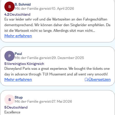
B. Schmid
B
Mit der Familie gereist
10. April 2026
4.2
Deutschland
Es war leider sehr voll und die Wartezeiten an den Fahrgeschäften
dementsprechend. Wir können daher den Singlerider empfehlen. Da
ist die Wartezeit nicht so lange. Allerdings sitzt man nicht
Mehr erfahren
zusammen. In den späteren Stunden wurde es mit den Wartezeiten
besser. Der Park war insgesamt sehr sauber und gut gepflegt.
Paul
P
Mit der Familie gereist
29. Dezember 2025
5
Vereinigtes Königreich
Disneyland Paris was a great experience. We bought the tickets one
day in advance through TUI Musement and all went very smooth!
Mehr erfahren
Übersetzen
Stup
S
Mit der Familie gereist
27. Mai 2026
5
Deutschland
Excellence