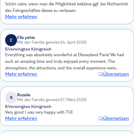
Schön wäre, wenn man die Möglichkeit bekäme ggf. bei Nichtantritt
des Fahrgeschäftes dieses zu verlassen.
Mehr erfahren
Ella yahia
E
Mit der Familie gereist
24. April 2026
5
Vereinigtes Königreich
Everything was absolutely wonderful at Disneyland Paris! We had
such an amazing time and truly enjoyed every moment. The
atmosphere, the attractions, and the overall experience were
Mehr erfahren
Übersetzen
fantastic. Thank you for making our visit so special—we really
loved it!💐
Rozalie
R
Mit der Familie gereist
27. März 2026
5
Vereinigtes Königreich
Very good I was very happy with TUI
Mehr erfahren
Übersetzen