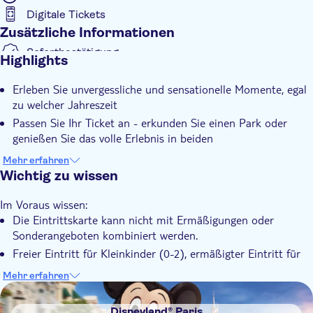
zwei magischen Welten zu genießen, mit Attraktionen,
Digitale Tickets
Unterhaltung und der Freiheit, während eines unvergesslichen
Zusätzliche Informationen
Tages zwischen ihnen zu wechseln.
Sofortbestätigung
Highlights
Erleben Sie unvergessliche und sensationelle Momente, egal
zu welcher Jahreszeit
Passen Sie Ihr Ticket an - erkunden Sie einen Park oder
genießen Sie das volle Erlebnis in beiden
Einfacher Zugang - nur 45 Minuten mit dem Zug vom Pariser
Mehr erfahren
Stadtzentrum zum Parkeingang
Wichtig zu wissen
Im Voraus wissen:
Die Eintrittskarte kann nicht mit Ermäßigungen oder
Sonderangeboten kombiniert werden.
Freier Eintritt für Kleinkinder (0-2), ermäßigter Eintritt für
Kinder (3-11), Sondertarife für Gäste mit Behinderungen
Mehr erfahren
(erhältlich an der Kasse)
DSA1Disneyland® Paris
Disneyland® Paris