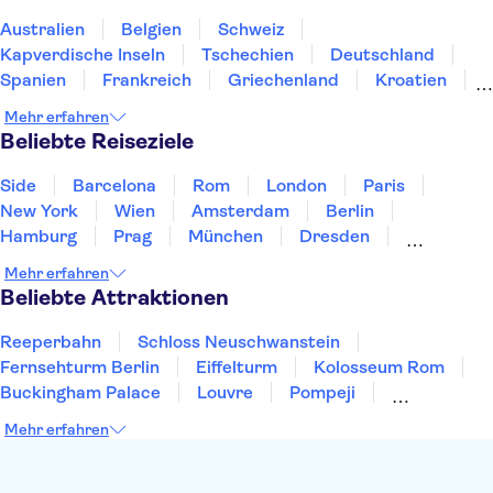
French Riviera day trips
Day trips to Antibes
Australien
Belgien
Schweiz
Kapverdische Inseln
Tschechien
Deutschland
Spanien
Frankreich
Griechenland
Kroatien
Irland
Island
Italien
Japan
Luxemburg
Mehr erfahren
Norwegen
Polen
Portugal
Schweden
Beliebte Reiseziele
Side
Barcelona
Rom
London
Paris
New York
Wien
Amsterdam
Berlin
Hamburg
Prag
München
Dresden
San Francisco
Miami
Leipzig
Heidelberg
Mehr erfahren
Stuttgart
Bremen
Hannover
Beliebte Attraktionen
Reeperbahn
Schloss Neuschwanstein
Fernsehturm Berlin
Eiffelturm
Kolosseum Rom
Buckingham Palace
Louvre
Pompeji
Petersdom
Sagrada Familia
Tower of London
Mehr erfahren
Moulin Rouge
Burj Khalifa
Keukenhof
London Eye
Elbphilharmonie
Alhambra