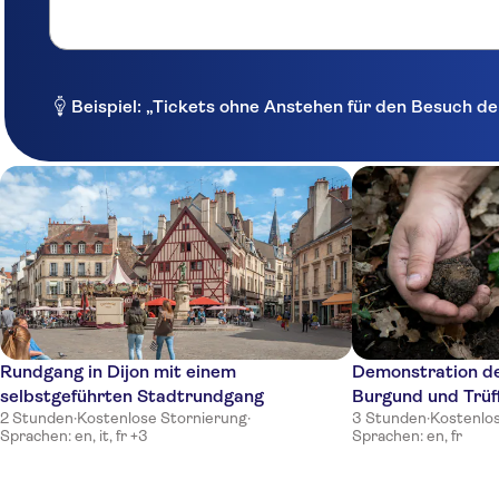
Beispiel: „Tickets ohne Anstehen für den Besuch de
Rundgang in Dijon mit einem
Demonstration de
selbstgeführten Stadtrundgang
Burgund und Trüf
2 Stunden
·
Kostenlose Stornierung
·
3 Stunden
·
Kostenlo
Sprachen: en, it, fr +3
Sprachen: en, fr