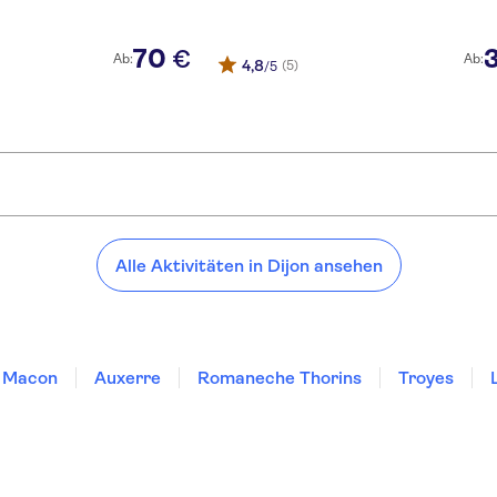
70
€
Ab:
Ab:
4,8
(5)
/5
Alle Aktivitäten in Dijon ansehen
Macon
Auxerre
Romaneche Thorins
Troyes