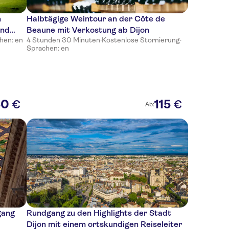
n
Halbtägige Weintour an der Côte de
und
Beaune mit Verkostung ab Dijon
hen: en
4 Stunden 30 Minuten
·
Kostenlose Stornierung
·
Sprachen: en
50
115
€
€
Ab:
gang
Rundgang zu den Highlights der Stadt
Dijon mit einem ortskundigen Reiseleiter