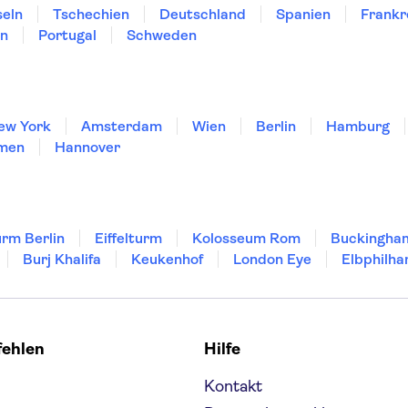
seln
Tschechien
Deutschland
Spanien
Frankr
en
Portugal
Schweden
ew York
Amsterdam
Wien
Berlin
Hamburg
men
Hannover
rm Berlin
Eiffelturm
Kolosseum Rom
Buckingha
Burj Khalifa
Keukenhof
London Eye
Elbphilha
fehlen
Hilfe
Kontakt