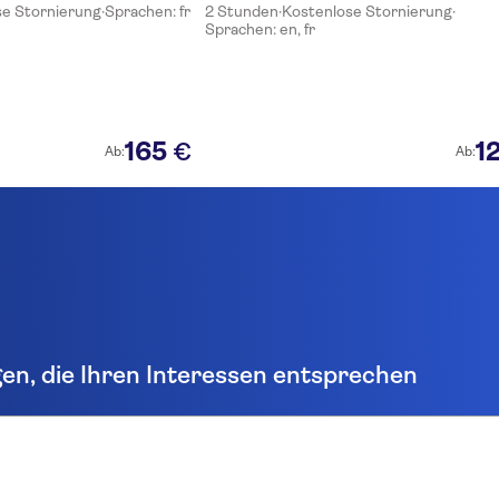
se Stornierung
·
Sprachen: fr
2 Stunden
·
Kostenlose Stornierung
·
Sprachen: en, fr
165
1
€
Ab:
Ab:
gen, die Ihren Interessen entsprechen