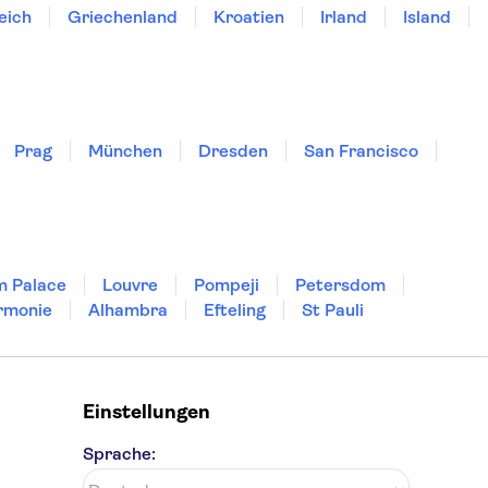
eich
Griechenland
Kroatien
Irland
Island
Prag
München
Dresden
San Francisco
m Palace
Louvre
Pompeji
Petersdom
rmonie
Alhambra
Efteling
St Pauli
Einstellungen
Sprache: