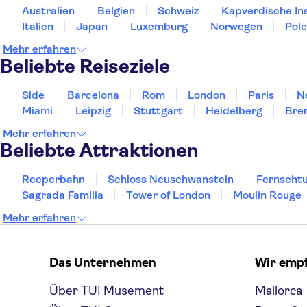
Australien
Belgien
Schweiz
Kapverdische In
Italien
Japan
Luxemburg
Norwegen
Pol
Mehr erfahren
Beliebte Reiseziele
Side
Barcelona
Rom
London
Paris
N
Miami
Leipzig
Stuttgart
Heidelberg
Bre
Mehr erfahren
Beliebte Attraktionen
Reeperbahn
Schloss Neuschwanstein
Fernsehtu
Sagrada Familia
Tower of London
Moulin Rouge
Mehr erfahren
Das Unternehmen
Wir emp
Über TUI Musement
Mallorca