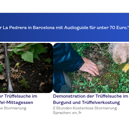
r La Pedrera in Barcelona mit Audioguide für unter 70 Euro.
r Trüffelsuche im
Demonstration der Trüffelsuche im
fel-Mittagessen
Burgund und Trüffelverkostung
se Stornierung
·
2 Stunden
·
Kostenlose Stornierung
·
Sprachen: en, fr