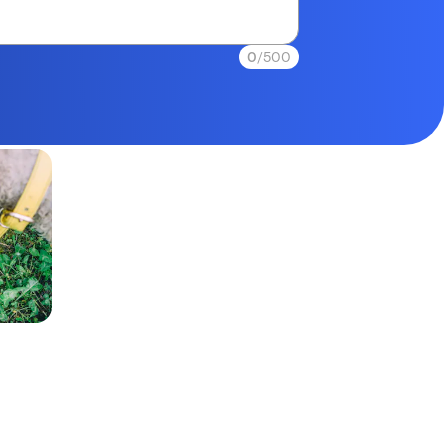
0
/500
“