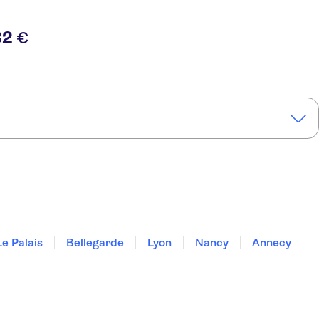
32
€
Le Palais
Bellegarde
Lyon
Nancy
Annecy