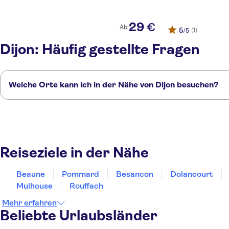
29
€
Ab:
5
(1)
/5
Dijon: Häufig gestellte Fragen
Welche Orte kann ich in der Nähe von Dijon besuchen?
Hier sind einige unserer Lieblingsorte in der Nähe von Dijon:
Beaune
Pommard
Besancon
Dolancourt
Macon
Reiseziele in der Nähe
Beaune
Pommard
Besancon
Dolancourt
Mulhouse
Rouffach
Mehr erfahren
Beliebte Urlaubsländer