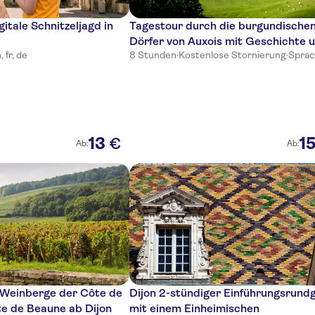
itale Schnitzeljagd in
Tagestour durch die burgundische
Dörfer von Auxois mit Geschichte 
 fr, de
8 Stunden
·
Kostenlose Stornierung
·
Sprac
Kultur
13
1
€
Ab:
Ab:
 Weinberge der Côte de
Dijon 2-stündiger Einführungsrund
te de Beaune ab Dijon
mit einem Einheimischen