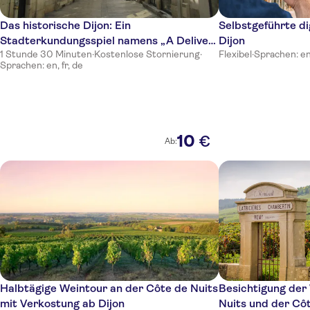
Das historische Dijon: Ein
Selbstgeführte dig
Stadterkundungsspiel namens „A Delivery
Dijon
1 Stunde 30 Minuten
·
Kostenlose Stornierung
·
Flexibel
·
Sprachen: en,
Through Time“
Sprachen: en, fr, de
10
€
Ab:
Halbtägige Weintour an der Côte de Nuits
Besichtigung der
mit Verkostung ab Dijon
Nuits und der Cô