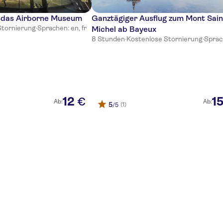
ür das Airborne Museum
Ganztägiger Ausflug zum Mont Sain
Stornierung
·
Sprachen: en, fr
Michel ab Bayeux
8 Stunden
·
Kostenlose Stornierung
·
Sprac
12
1
€
Ab:
Ab:
5
(1)
/5