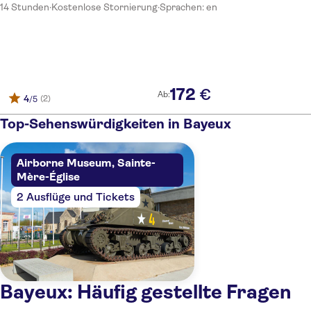
14 Stunden
·
Kostenlose Stornierung
·
Sprachen: en
172
€
Ab:
4
(2)
/5
Top-Sehenswürdigkeiten in Bayeux
Airborne Museum, Sainte-
Mère-Église
2 Ausflüge und Tickets
Bayeux: Häufig gestellte Fragen