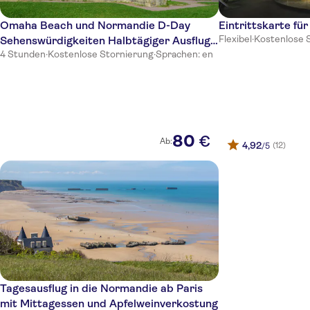
Omaha Beach und Normandie D-Day
Eintrittskarte f
Flexibel
·
Kostenlose 
Sehenswürdigkeiten Halbtägiger Ausflug
4 Stunden
·
Kostenlose Stornierung
·
Sprachen: en
von Bayeux
80
€
Ab:
4,92
(12)
/5
Tagesausflug in die Normandie ab Paris
mit Mittagessen und Apfelweinverkostung