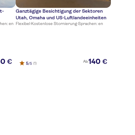
t-
Ganztägige Besichtigung der Sektoren
Utah, Omaha und US-Luftlandeeinheiten
hen: en
Flexibel
·
Kostenlose Stornierung
·
Sprachen: en
50
140
€
€
Ab:
5
(1)
/5