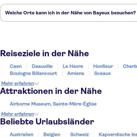
Welche Orte kann ich in der Nähe von Bayeux besuchen?
Hier sind einige unserer Lieblingsorte in der Nähe von Bayeux:
Caen
Deauville
Le Havre
Honfleur
Cherbourg en Cotentin
Reiseziele in der Nähe
Caen
Deauville
Le Havre
Honfleur
Cherb
Boulogne Billancourt
Amiens
Sceaux
Mehr erfahren
Attraktionen in der Nähe
Airborne Museum, Sainte-Mère-Église
Mehr erfahren
Beliebte Urlaubsländer
Australien
Belgien
Schweiz
Kapverdische In