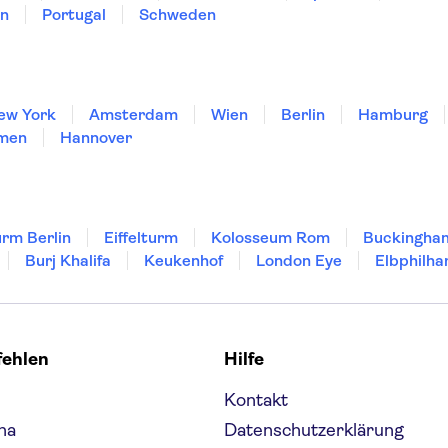
en
Portugal
Schweden
ew York
Amsterdam
Wien
Berlin
Hamburg
men
Hannover
rm Berlin
Eiffelturm
Kolosseum Rom
Buckingha
Burj Khalifa
Keukenhof
London Eye
Elbphilha
fehlen
Hilfe
Kontakt
na
Datenschutzerklärung