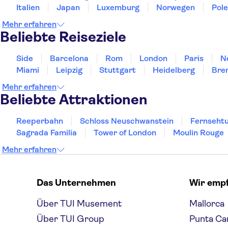
Italien
Japan
Luxemburg
Norwegen
Pol
Mehr erfahren
Beliebte Reiseziele
Side
Barcelona
Rom
London
Paris
N
Miami
Leipzig
Stuttgart
Heidelberg
Bre
Mehr erfahren
Beliebte Attraktionen
Reeperbahn
Schloss Neuschwanstein
Fernsehtu
Sagrada Familia
Tower of London
Moulin Rouge
Mehr erfahren
Das Unternehmen
Wir emp
Über TUI Musement
Mallorca
Über TUI Group
Punta Ca