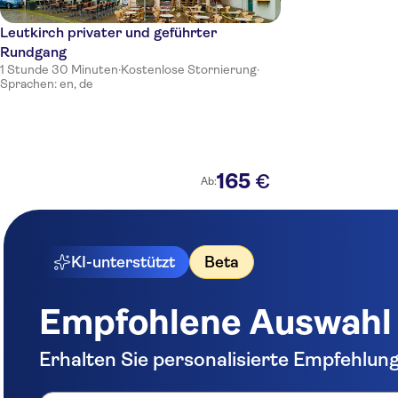
Leutkirch privater und geführter
Rundgang
1 Stunde 30 Minuten
·
Kostenlose Stornierung
·
Sprachen: en, de
165
€
Ab:
KI-unterstützt
Beta
Empfohlene Auswahl
Erhalten Sie personalisierte Empfehlun