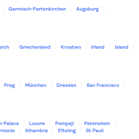
Garmisch-Partenkirchen
Augsburg
eich
Griechenland
Kroatien
Irland
Island
Prag
München
Dresden
San Francisco
m Palace
Louvre
Pompeji
Petersdom
rmonie
Alhambra
Efteling
St Pauli