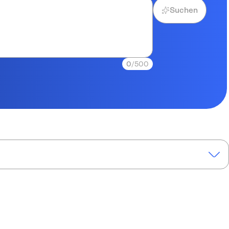
Suchen
0
/500
“