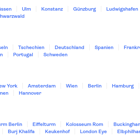
üssen
Ulm
Konstanz
Günzburg
Ludwigshafen
hwarzwald
seln
Tschechien
Deutschland
Spanien
Frankr
en
Portugal
Schweden
ew York
Amsterdam
Wien
Berlin
Hamburg
men
Hannover
rm Berlin
Eiffelturm
Kolosseum Rom
Buckingha
Burj Khalifa
Keukenhof
London Eye
Elbphilha