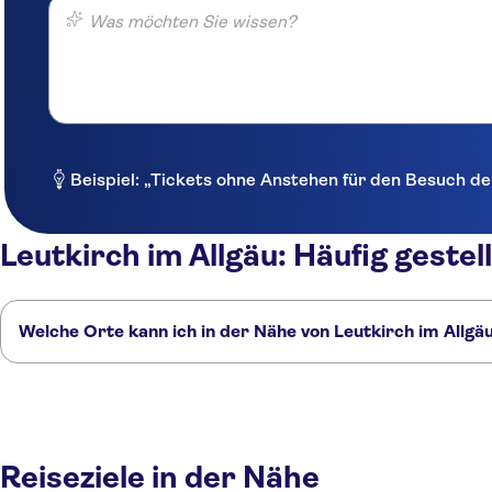
Was möchten Sie wissen?
Beispiel: „Tickets ohne Anstehen für den Besuch de
Leutkirch im Allgäu: Häufig gestel
Welche Orte kann ich in der Nähe von Leutkirch im Allg
Hier sind einige unserer Lieblingsorte in der Nähe von Leutkirch im All
Kempten (Allgäu)
Lindau
Lake Constance
Füssen
Ulm
Reiseziele in der Nähe