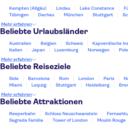
Kempten (Allgäu)
Lindau
Lake Constance
F
Tübingen
Dachau
München
Stuttgart
Sc
Mehr erfahren
Beliebte Urlaubsländer
Australien
Belgien
Schweiz
Kapverdische In
Italien
Japan
Luxemburg
Norwegen
Pol
Mehr erfahren
Beliebte Reiseziele
Side
Barcelona
Rom
London
Paris
N
Miami
Leipzig
Stuttgart
Heidelberg
Bre
Mehr erfahren
Beliebte Attraktionen
Reeperbahn
Schloss Neuschwanstein
Fernsehtu
Sagrada Familia
Tower of London
Moulin Rouge