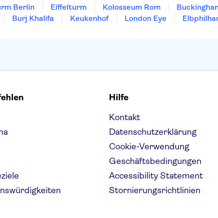
rm Berlin
Eiffelturm
Kolosseum Rom
Buckingha
Burj Khalifa
Keukenhof
London Eye
Elbphilha
fehlen
Hilfe
Kontakt
na
Datenschutzerklärung
Cookie-Verwendung
Geschäftsbedingungen
eziele
Accessibility Statement
enswürdigkeiten
Stornierungsrichtlinien