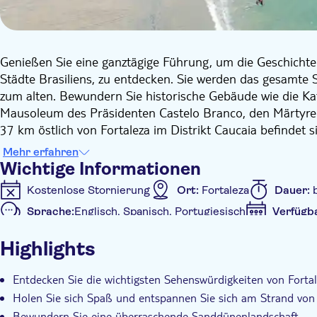
Genießen Sie eine ganztägige Führung, um die Geschichte
Städte Brasiliens, zu entdecken. Sie werden das gesamte 
zum alten. Bewundern Sie historische Gebäude wie die Ka
Mausoleum des Präsidenten Castelo Branco, den Märtyrer
37 km östlich von Fortaleza im Distrikt Caucaia befindet 
Fischerkolonie, ist Cumbuco heute ein wahres Paradies m
Mehr erfahren
von einer kleinen Oase aus grünen Kokospalmen und funke
Wichtige Informationen
Aktivitäten zur Auswahl: rustikale Floßfahrten und aufr
Kostenlose Stornierung
Ort:
Fortaleza
Dauer:
bewegenden Dünen oder ein Ausflug in die lokale Sportart
Sprache:
Englisch, Spanisch, Portugiesisch
Verfügb
Geschwindigkeitsschlitten über die riesigen Sanddünen
Zusätzliche Informationen
Geschwindigkeit zunehmen das erfrischende Wasser des T
Highlights
ausprobieren.
Sofortbestätigung
Abholservice vom Hotel
Ink
Bitte beachten Sie, dass diese Aktivitäten optional sind un
Entdecken Sie die wichtigsten Sehenswürdigkeiten von Forta
Holen Sie sich Spaß und entspannen Sie sich am Strand vo
Bewundern Sie eine überraschende Sanddünenlandschaft