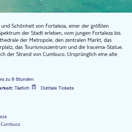
 und Schönheit von Fortaleza, einer der größten
Spektrum der Stadt erleben, vom jungen Fortaleza bis
thedrale der Metropole, den zentralen Markt, das
platz, das Tourismuszentrum und die Iracema-Statue.
sich der Strand von Cumbuco. Ursprünglich eine alte
it einer überraschenden Sanddünenlandschaft, die nur
lnden Teichen unterbrochen wird. Es gibt viele
egende Fahrten mit dem Dünenbuggy auf den sich
bis zu 8 Stunden
 Ski-Bunda, bei der die Fahrer einen
arkeit:
Täglich
Digitale Tickets
 fahren und vor dem Zusammenstoßen an
eiches von Parnamirim. Sie können auch den Ausritt
lusive Transfer
d nicht im Tourpreis enthalten sind.
leza
n Cumbuco