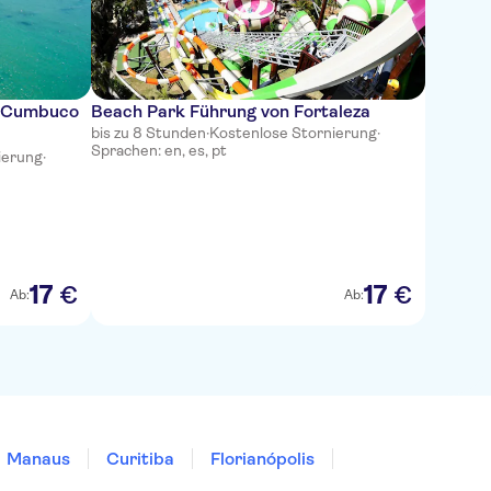
t Cumbuco
Beach Park Führung von Fortaleza
bis zu 8 Stunden
·
Kostenlose Stornierung
·
Sprachen: en, es, pt
ierung
·
17
17
€
€
Ab:
Ab:
Manaus
Curitiba
Florianópolis