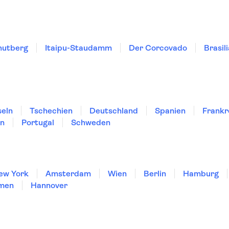
hutberg
Itaipu-Staudamm
Der Corcovado
Brasil
seln
Tschechien
Deutschland
Spanien
Frankr
en
Portugal
Schweden
ew York
Amsterdam
Wien
Berlin
Hamburg
men
Hannover