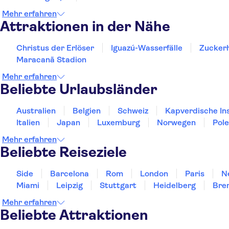
Mehr erfahren
Attraktionen in der Nähe
Christus der Erlöser
Iguazú-Wasserfälle
Zucker
Maracanã Stadion
Mehr erfahren
Beliebte Urlaubsländer
Australien
Belgien
Schweiz
Kapverdische In
Italien
Japan
Luxemburg
Norwegen
Pol
Mehr erfahren
Beliebte Reiseziele
Side
Barcelona
Rom
London
Paris
N
Miami
Leipzig
Stuttgart
Heidelberg
Bre
Mehr erfahren
Beliebte Attraktionen