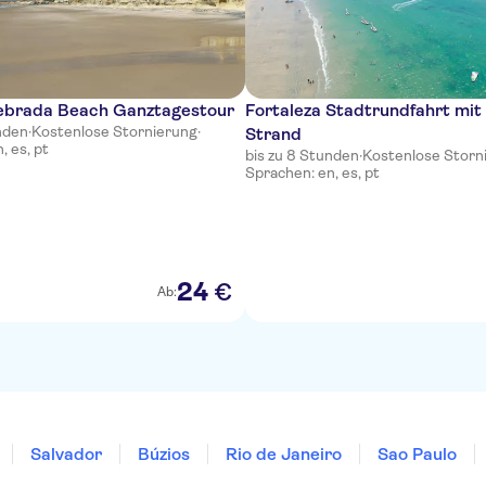
brada Beach Ganztagestour
Fortaleza Stadtrundfahrt mi
nden
·
Kostenlose Stornierung
·
Strand
, es, pt
bis zu 8 Stunden
·
Kostenlose Storn
Sprachen: en, es, pt
24
€
Ab:
Salvador
Búzios
Rio de Janeiro
Sao Paulo