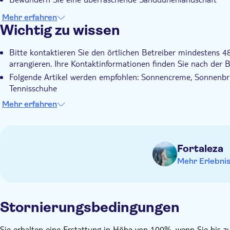
Mehr erfahren
Wichtig zu wissen
Bitte kontaktieren Sie den örtlichen Betreiber mindestens 
arrangieren. Ihre Kontaktinformationen finden Sie nach der
Folgende Artikel werden empfohlen: Sonnencreme, Sonnenbr
Tennisschuhe
Optionale Fahrt mit den Dünenbuggys: Ca. USD 40 pro Bug
Mehr erfahren
Optionale Ski Bunda: ca. USD 3 pro Person
Fortaleza
Mehr Erlebni
Stornierungsbedingungen
Sie erhalten eine Erstattung in Höhe von 100%, wenn Sie bis zu