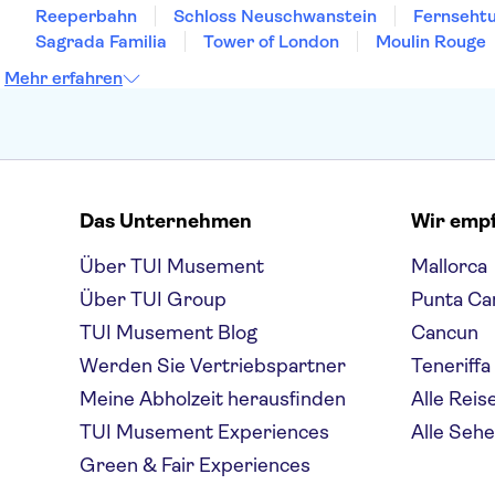
Reeperbahn
Schloss Neuschwanstein
Fernsehtu
Sagrada Familia
Tower of London
Moulin Rouge
Mehr erfahren
Das Unternehmen
Wir emp
Über TUI Musement
Mallorca
Über TUI Group
Punta Ca
TUI Musement Blog
Cancun
Werden Sie Vertriebspartner
Teneriffa
Meine Abholzeit herausfinden
Alle Reis
TUI Musement Experiences
Alle Seh
Green & Fair Experiences