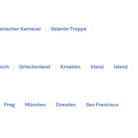
ianischer Karneval
Selarón-Treppe
eich
Griechenland
Kroatien
Irland
Island
Prag
München
Dresden
San Francisco