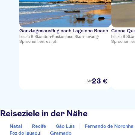
Ganztagesausflug nach Lagoinha Beach
Canoa Que
bis zu 8 Stunden
·
Kostenlose Stornierung
·
bis zu 8 Stu
Sprachen: en, es, pt
Sprachen: en
23
€
Ab:
Reiseziele in der Nähe
Natal
Recife
São Luís
Fernando de Noronha
Foz do Iguaçu
Gramado