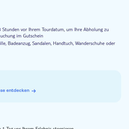
48 Stunden vor Ihrem Tourdatum, um Ihre Abholung zu
 Buchung im Gutschein
ille, Badeanzug, Sandalen, Handtuch, Wanderschuhe oder
gy
sse entdecken
 1 Tag vor Ihrem Erlebnis stornieren.