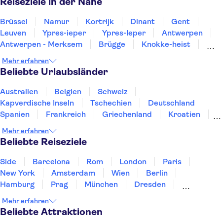
Reiseziele in der Nähe
Brüssel
Namur
Kortrijk
Dinant
Gent
Leuven
Ypres-ieper
Ypres-Ieper
Antwerpen
Antwerpen - Merksem
Brügge
Knokke-heist
Blankenberge
Hasselt
Ostend
Mehr erfahren
Beliebte Urlaubsländer
Australien
Belgien
Schweiz
Kapverdische Inseln
Tschechien
Deutschland
Spanien
Frankreich
Griechenland
Kroatien
Irland
Island
Italien
Japan
Luxemburg
Mehr erfahren
Norwegen
Polen
Portugal
Schweden
Beliebte Reiseziele
Side
Barcelona
Rom
London
Paris
New York
Amsterdam
Wien
Berlin
Hamburg
Prag
München
Dresden
San Francisco
Miami
Leipzig
Stuttgart
Mehr erfahren
Heidelberg
Bremen
Hannover
Beliebte Attraktionen