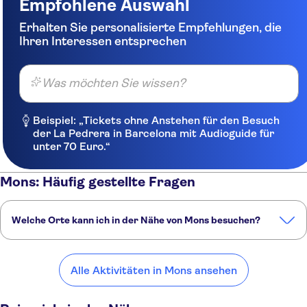
Empfohlene Auswahl
Erhalten Sie personalisierte Empfehlungen, die
Ihren Interessen entsprechen
Was möchten Sie wissen?
Beispiel: „Tickets ohne Anstehen für den Besuch
der La Pedrera in Barcelona mit Audioguide für
unter 70 Euro.“
Mons: Häufig gestellte Fragen
Welche Orte kann ich in der Nähe von Mons besuchen?
Hier sind einige unserer Lieblingsorte in der Nähe von Mons:
Brüssel
Namur
Kortrijk
Dinant
Gent
Alle Aktivitäten in Mons ansehen