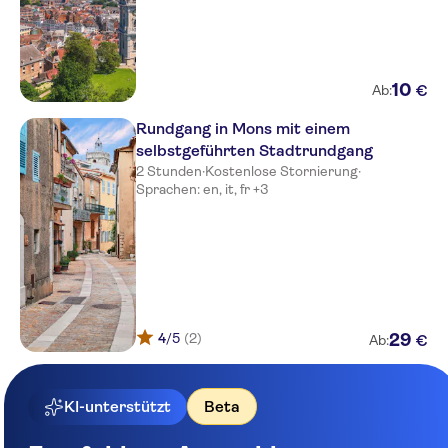
10
€
Ab:
Rundgang in Mons mit einem
selbstgeführten Stadtrundgang
2 Stunden
·
Kostenlose Stornierung
·
Sprachen: en, it, fr +3
4
/5
(2)
29
€
Ab:
KI-unterstützt
Beta