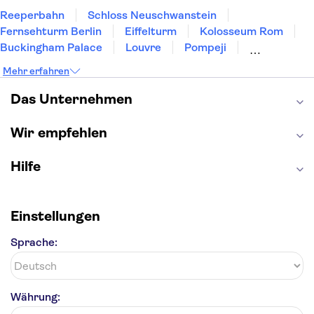
Reeperbahn
Schloss Neuschwanstein
Fernsehturm Berlin
Eiffelturm
Kolosseum Rom
Buckingham Palace
Louvre
Pompeji
Petersdom
Sagrada Familia
Tower of London
Mehr erfahren
Moulin Rouge
Burj Khalifa
Keukenhof
London Eye
Elbphilharmonie
Alhambra
Das Unternehmen
Efteling
St Pauli
Wir empfehlen
Hilfe
Einstellungen
Sprache:
Währung: