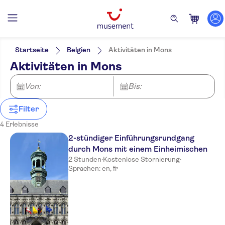
Filter
Preis (pro Person)
Hoteltransfer
Ticketoptionen
Startseite
Belgien
Aktivitäten in Mons
Sofortbestätigung
Kategorien
Min.
€
Max.
€
Aktivitäten in Mons
Kostenloser Rücktritt
Aktivitäten
NO-PICKUP
Sprache
Geführte Tour
Rundgänge
Attraktionen und Führungen
Englisch
Von:
Bis:
Lokales Flair
Aktivitäten in der Stadt
Französisch
Kleine Gruppengröße
Deutsch
Digitale Buchungsbestätigung
Filter
Spanisch
Offizieller Reseller
4 Erlebnisse
Italienisch
Führung mit Audioguide
Holländisch
2-stündiger Einführungsrundgang
durch Mons mit einem Einheimischen
2 Stunden
·
Kostenlose Stornierung
·
Sprachen: en, fr