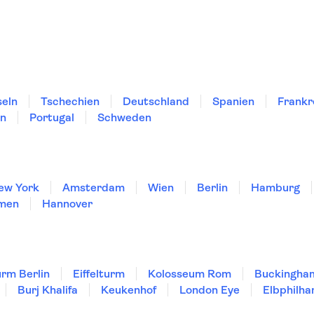
seln
Tschechien
Deutschland
Spanien
Frankr
en
Portugal
Schweden
ew York
Amsterdam
Wien
Berlin
Hamburg
men
Hannover
rm Berlin
Eiffelturm
Kolosseum Rom
Buckingha
Burj Khalifa
Keukenhof
London Eye
Elbphilha