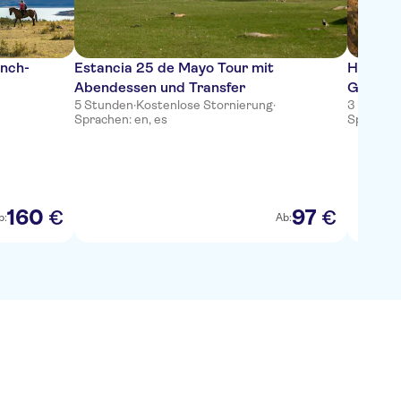
anch-
Estancia 25 de Mayo Tour mit
Halbtäg
Abendessen und Transfer
Gelände
5 Stunden
·
Kostenlose Stornierung
·
3 Stunde
Sprachen: en, es
Sprachen:
160
97
€
€
b:
Ab: