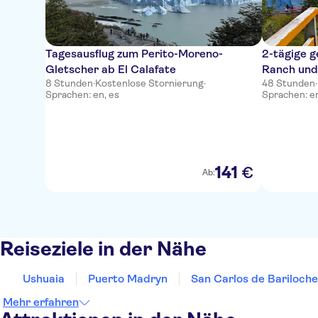
Tagesausflug zum Perito-Moreno-
2-tägige g
Gletscher ab El Calafate
Ranch und
8 Stunden
·
Kostenlose Stornierung
·
48 Stunden
·
Sprachen: en, es
Sprachen: en
141
€
Ab:
Reiseziele in der Nähe
Ushuaia
Puerto Madryn
San Carlos de Bariloche
Mehr erfahren