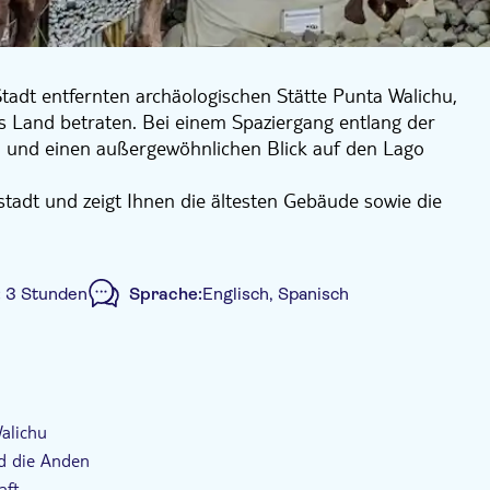
tadt entfernten archäologischen Stätte Punta Walichu,
es Land betraten. Bei einem Spaziergang entlang der
und einen außergewöhnlichen Blick auf den Lago
tadt und zeigt Ihnen die ältesten Gebäude sowie die
eigt Ihnen die Flora, Fauna und andere interessante
 nur wenige Meter von der Küste des Lago Argentino
:
3 Stunden
Sprache:
Englisch, Spanisch
nnen.
e Tour
Digitale Buchungsbestätigung
sive Transfer
alichu
d die Anden
aft