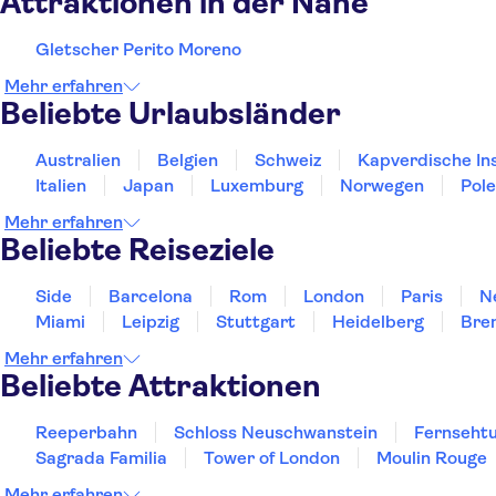
Attraktionen in der Nähe
Gletscher Perito Moreno
Mehr erfahren
Beliebte Urlaubsländer
Australien
Belgien
Schweiz
Kapverdische In
Italien
Japan
Luxemburg
Norwegen
Pol
Mehr erfahren
Beliebte Reiseziele
Side
Barcelona
Rom
London
Paris
N
Miami
Leipzig
Stuttgart
Heidelberg
Bre
Mehr erfahren
Beliebte Attraktionen
Reeperbahn
Schloss Neuschwanstein
Fernsehtu
Sagrada Familia
Tower of London
Moulin Rouge
Mehr erfahren