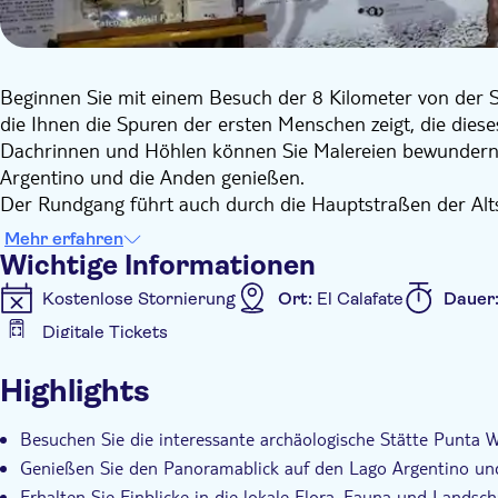
Beginnen Sie mit einem Besuch der 8 Kilometer von der S
die Ihnen die Spuren der ersten Menschen zeigt, die dies
Dachrinnen und Höhlen können Sie Malereien bewundern 
Argentino und die Anden genießen.
Der Rundgang führt auch durch die Hauptstraßen der Alts
aktuellen Gebäude des Bürgerzentrums. Der Reiseführer z
Mehr erfahren
Details dieses Dorfes.
Wichtige Informationen
Besuchen Sie den Küstenwanderweg und die Redonda Bay,
Kostenlose Stornierung
Ort:
El Calafate
Dauer
entfernt, wo Sie die artenreiche Vogelwelt beobachten kö
Digitale Tickets
Zusätzliche Informationen
Highlights
Sofortbestätigung
Eintritte inbegriffen
Geführt
Standardgruppe
Abholservice vom Hotel
Inklu
Besuchen Sie die interessante archäologische Stätte Punta W
Genießen Sie den Panoramablick auf den Lago Argentino un
Erhalten Sie Einblicke in die lokale Flora, Fauna und Landsch