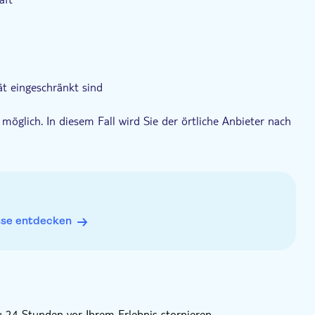
ät eingeschränkt sind
möglich. In diesem Fall wird Sie der örtliche Anbieter nach
zu vereinbaren.
ch und Spanisch geleitet
es
sse entdecken
u 24 Stunden vor Ihrem Erlebnis stornieren.