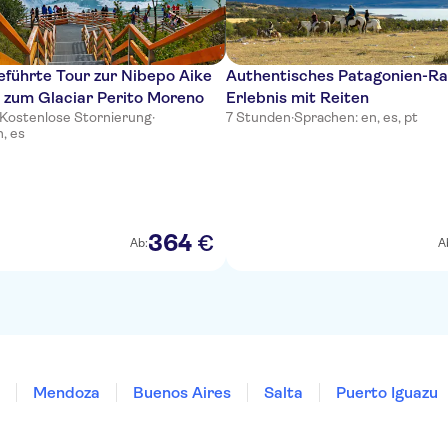
eführte Tour zur Nibepo Aike
Authentisches Patagonien-R
 zum Glaciar Perito Moreno
Erlebnis mit Reiten
Kostenlose Stornierung
·
7 Stunden
·
Sprachen: en, es, pt
, es
364
€
Ab:
A
Mendoza
Buenos Aires
Salta
Puerto Iguazu