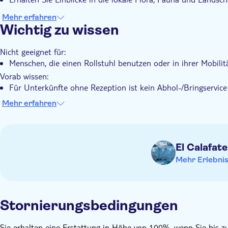
Mehr erfahren
Wichtig zu wissen
Nicht geeignet für:
Menschen, die einen Rollstuhl benutzen oder in ihrer Mobilit
Vorab wissen:
Für Unterkünfte ohne Rezeption ist kein Abhol-/Bringservice 
der Buchung kontaktieren, um einen Treffpunkt in der Nähe 
Mehr erfahren
Die Tour wird von einem zweisprachigen Reiseleiter in Englis
Es wird empfohlen, bequeme Schuhe zu tragen
Denk daran es mitzubringen:
El Calafate
Ein gültiger Personalausweis oder eine Kopie Ihres Reisepass
Mehr Erlebni
Stornierungsbedingungen
Sie erhalten eine Erstattung in Höhe von 100%, wenn Sie bis z