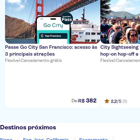
Passe Go City San Francisco: acesso às
City Sightseeing
3 principais atrações
hop-on hop-off a
Flexível
·
Cancelamento grátis
Flexível
·
Cancelament
382
R$
De:
2,2
/5
(1)
Destinos próximos
Napa
San Jose, California
Sacramento