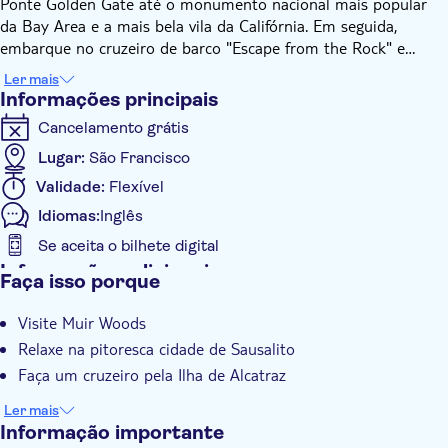
Ponte Golden Gate até o monumento nacional mais popular
da Bay Area e a mais bela vila da Califórnia. Em seguida,
embarque no cruzeiro de barco "Escape from the Rock" e
aprenda sobre a história da Ilha de Alcatraz e os infames
Ler mais
presos que tentaram escapar. Você contornará a ilha duas
Informações principais
vezes, vendo-a de todos os ângulos, e também veráa bela
Cancelamento grátis
paisagem do perfil urbano da cidade.
Lugar:
São Francisco
Validade:
Flexível
Idiomas:
Inglês
Se aceita o bilhete digital
Informações adicionais
Faça isso porque
Confirmação instantânea
Visite Muir Woods
Tour guiado
Relaxe na pitoresca cidade de Sausalito
Subject expert guide
Faça um cruzeiro pela Ilha de Alcatraz
Voucher eletrônico
Ler mais
Transporte incluído
Informação importante