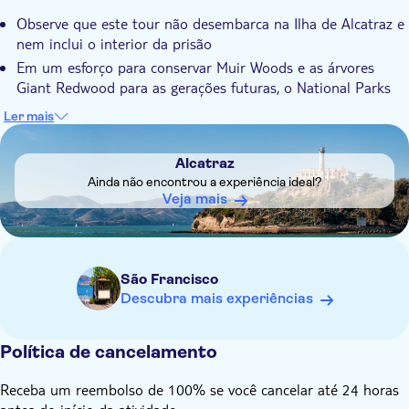
Observe que este tour não desembarca na Ilha de Alcatraz e
nem inclui o interior da prisão
Em um esforço para conservar Muir Woods e as árvores
Giant Redwood para as gerações futuras, o National Parks
Services recentemente restringiu o acesso ao parque a
Ler mais
apenas um número limitado de vagas de estacionamento.
DSA1Alcatraz
Você precisará entrar em contato com o provedor 72 horas
Alcatraz
antes da data do tour para agendar seu horário exato de
Ainda não encontrou a experiência ideal?
partida
Veja mais
O cruzeiro "Escape from the Rock" pela baía dispõe de um
audioguia em 9 idiomas: inglês, espanhol, mandarim,
italiano, francês, japonês, coreano, alemão e taiwanês. Você
deve levar seu próprio dispositivo habilitado para Wi-Fi
São Francisco
O cruzeiro "Escape from the Rock" pela baía oferece
Descubra mais experiências
embarque gratuito sem horário reservado e saídas
aproximadamente a cada uma hora/uma hora e meia. As
Política de cancelamento
informações da programação sazonal estarão no seu voucher
Receba um reembolso de 100% se você cancelar até 24 horas