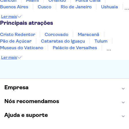
Cancún
Miami
Orlando
Punta Cana
Buenos Aires
Cusco
Rio de Janeiro
Ushuaia
Foz do Iguaçu
Mendoza
Salvador
Ler mais
Fernando de Noronha
Curitiba
Recife
Fortaleza
Principais atrações
Cristo Redentor
Corcovado
Maracanã
Pão de Açúcar
Cataratas do Iguaçu
Tulum
Museus do Vaticano
Palácio de Versalhes
Torre Eiffel
Coliseu
Capela Sistina
Ler mais
Museu do Louvre
Sagrada Família
Estátua da Liberdade
Empire State Building
Grand Canyon
Burj Khalifa
Montmartre
Torre de Belém
Discovery Cove
Empresa
Nós recomendamos
Ajuda e suporte