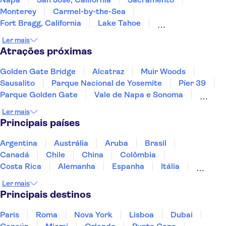
Monterey
Carmel-by-the-Sea
Fort Bragg, California
Lake Tahoe
South Lake Tahoe
Yosemite
Fresno
Ler mais
Incline Village
Reno
San Luis Obispo
Atrações próximas
Santa Bárbara
Nevada
Golden Gate Bridge
Alcatraz
Muir Woods
Sausalito
Parque Nacional de Yosemite
Píer 39
Parque Golden Gate
Vale de Napa e Sonoma
Broadway
Memorial & Museu do 11 de Setembro
Ler mais
Bairro Francês
Central Park
Las Vegas Strip
Principais países
Estátua da Liberdade
Grand Canyon
Argentina
Austrália
Aruba
Brasil
Canadá
Chile
China
Colômbia
Costa Rica
Alemanha
Espanha
Itália
Jamaica
Japão
Marrocos
México
Ler mais
Panamá
Peru
Portugal
Uruguai
Principais destinos
Paris
Roma
Nova York
Lisboa
Dubai