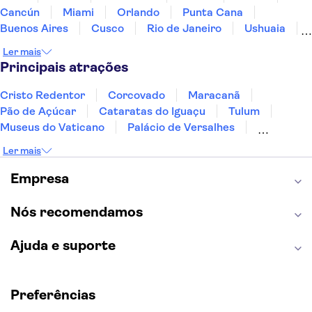
Cancún
Miami
Orlando
Punta Cana
Buenos Aires
Cusco
Rio de Janeiro
Ushuaia
Foz do Iguaçu
Mendoza
Salvador
Ler mais
Fernando de Noronha
Curitiba
Recife
Fortaleza
Principais atrações
Cristo Redentor
Corcovado
Maracanã
Pão de Açúcar
Cataratas do Iguaçu
Tulum
Museus do Vaticano
Palácio de Versalhes
Torre Eiffel
Coliseu
Capela Sistina
Ler mais
Museu do Louvre
Sagrada Família
Estátua da Liberdade
Empire State Building
Empresa
Grand Canyon
Burj Khalifa
Montmartre
Torre de Belém
Discovery Cove
Nós recomendamos
Ajuda e suporte
Preferências