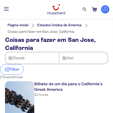
Filtros
Preço (por adulto)
Hotel pickup
Opções de ingressos
Página inicial
Estados Unidos da America
Confirmação instantânea
Categorias
Mín.
R$
Máx.
R$
Coisas para fazer em San Jose, California
Tour com audio guia
Atividades
NO-PICKUP
Idomas
Coisas para fazer em San Jose,
Cancelamento gratuito
Bilhetes e eventos
Alemão
California
Parques temáticos
Inglês
Francês
Holandês
Desde:
Até:
Filter
2 Experiências
Bilhete de um dia para o California's
Great America
24 horas