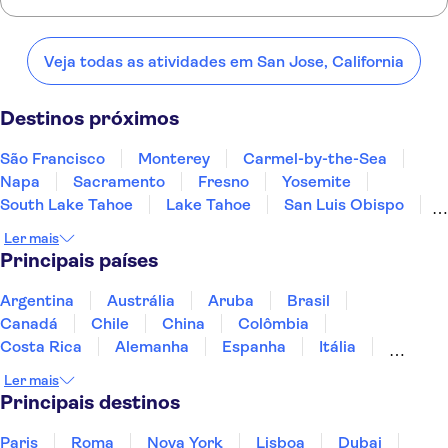
Confira alguns dos nossos lugares favoritos para visitar perto de
San Jose, California:
Veja todas as atividades em San Jose, California
São Francisco
Monterey
Carmel-by-the-Sea
Napa
Sacramento
Destinos próximos
São Francisco
Monterey
Carmel-by-the-Sea
Napa
Sacramento
Fresno
Yosemite
South Lake Tahoe
Lake Tahoe
San Luis Obispo
Incline Village
Fort Bragg, California
Reno
Ler mais
Santa Bárbara
Santa Monica
Principais países
Argentina
Austrália
Aruba
Brasil
Canadá
Chile
China
Colômbia
Costa Rica
Alemanha
Espanha
Itália
Jamaica
Japão
Marrocos
México
Ler mais
Panamá
Peru
Portugal
Uruguai
Principais destinos
Paris
Roma
Nova York
Lisboa
Dubai