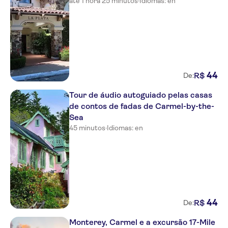
até 1 hora 25 minutos
·
Idiomas: en
44
R$
De:
Tour de áudio autoguiado pelas casas
de contos de fadas de Carmel-by-the-
Sea
45 minutos
·
Idiomas: en
44
R$
De:
Monterey, Carmel e a excursão 17-Mile