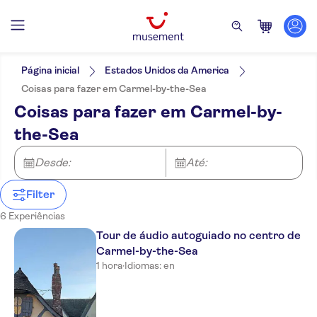
Filtros
Preço (por adulto)
Hotel pickup
Opções de ingressos
Página inicial
Estados Unidos da America
Confirmação instantânea
Categorias
Mín.
R$
Máx.
R$
Coisas para fazer em Carmel-by-the-Sea
Tour com audio guia
Atividades
NO-PICKUP
Idomas
Coisas para fazer em Carmel-by-
Cancelamento gratuito
Atividades urbanas
Inglês
Excursões e passeios de um dia
Tour guiado
the-Sea
Tours a pé
Local touch
Atrações e visitas guiadas
Cultura e história
Subject expert guide
Imperdíveis
Turismo e tradições
Desde:
Até:
Voucher eletrônico
Filter
6 Experiências
Tour de áudio autoguiado no centro de
Carmel-by-the-Sea
1 hora
·
Idiomas: en