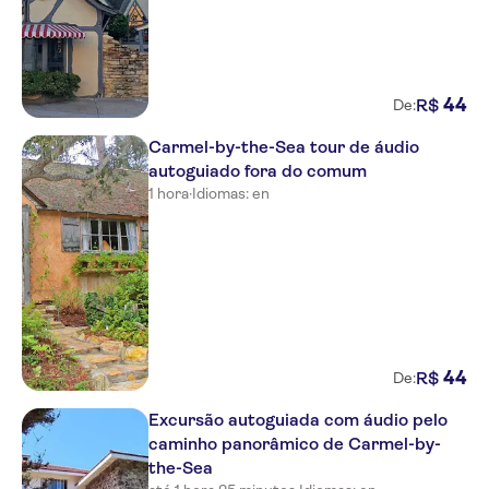
44
R$
De:
Carmel-by-the-Sea tour de áudio
autoguiado fora do comum
1 hora
·
Idiomas: en
44
R$
De:
Excursão autoguiada com áudio pelo
caminho panorâmico de Carmel-by-
the-Sea