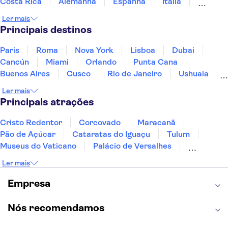
Costa Rica
Alemanha
Espanha
Itália
Jamaica
Japão
Marrocos
México
Ler mais
Panamá
Peru
Portugal
Uruguai
Principais destinos
Paris
Roma
Nova York
Lisboa
Dubai
Cancún
Miami
Orlando
Punta Cana
Buenos Aires
Cusco
Rio de Janeiro
Ushuaia
Foz do Iguaçu
Mendoza
Salvador
Ler mais
Fernando de Noronha
Curitiba
Recife
Fortaleza
Principais atrações
Cristo Redentor
Corcovado
Maracanã
Pão de Açúcar
Cataratas do Iguaçu
Tulum
Museus do Vaticano
Palácio de Versalhes
Torre Eiffel
Coliseu
Capela Sistina
Ler mais
Museu do Louvre
Sagrada Família
Estátua da Liberdade
Empire State Building
Empresa
Grand Canyon
Burj Khalifa
Montmartre
Torre de Belém
Discovery Cove
Nós recomendamos