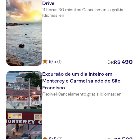
Drive
11 horas 30 minutos
·
Cancelamento grátis
·
Idiomas: en
5
/5
(1)
490
R$
De:
Excursão de um dia inteiro em
Monterey e Carmel saindo de São
Francisco
Flexível
·
Cancelamento grátis
·
Idiomas: en