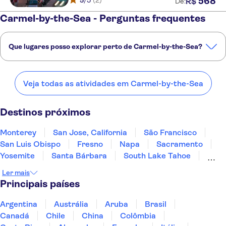
5
/5
(2)
568
R$
De:
Carmel-by-the-Sea - Perguntas frequentes
Que lugares posso explorar perto de Carmel-by-the-Sea?
Confira alguns dos nossos lugares favoritos para visitar perto de
Carmel-by-the-Sea:
Veja todas as atividades em Carmel-by-the-Sea
Monterey
San Jose, California
São Francisco
San Luis Obispo
Fresno
Destinos próximos
Monterey
San Jose, California
São Francisco
San Luis Obispo
Fresno
Napa
Sacramento
Yosemite
Santa Bárbara
South Lake Tahoe
Lake Tahoe
Incline Village
Fort Bragg, California
Ler mais
Reno
Santa Monica
Principais países
Argentina
Austrália
Aruba
Brasil
Canadá
Chile
China
Colômbia