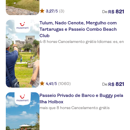
Excellence Group
HYAT ZIVA CANCUN
3,27
/5
(3)
821
R$
De:
RIU Lupita
Tulum, Nado Cenote, Mergulho com
Tartarugas e Passeio Combo Beach
Grand Oasis Cancun
Club
4-8 horas
·
Cancelamento grátis
·
Idiomas: es, en
RIU Yucatan
Club Riu Tequila All Inclusive
RIU Riviera Maya
Golden Parnassus Resort &
Spa All Inclusive
4,41
/5
(1060)
821
R$
De:
Beach Palace All Inclusive
Passeio Privado de Barco e Buggy pela
Ilha Holbox
RIU Mexico
mais que 8 horas
·
Cancelamento grátis
Viva Wyndham Maya All
Inclusive