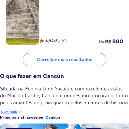
Sandos Caracol - Eco Resort &
Spa/ Select Club
Occidental Costa Cancun
Iberostar Tucan All Inclusive
4,84
/5
(112)
800
R$
Viva Wyndham Azteca All
De:
Inclusive
Cancun Bay Resort
Carregar mais resultados
Catalonia Playa Maroma All
Inclusive
O que fazer em Cancún
Secrets Playa Blanca Costa
Situada na Península de Yucatán, com excelentes vistas
Mujeres
do Mar do Caribe, Cancún é um destino procurado, tanto
Allegro Playacar All Inclusive
pelos amantes de praia quanto pelos amantes de história.
Resort
Com suas águas cristalinas, ruínas maias e uma deliciosa
Ler mais
Royal Hideaway Playacar All
tradição culinária, Cancún tem sempre algo para todos os
Principais atrações em Cancún
Inclusive Adults Only
gostos. É também um ponto de partida ideal para