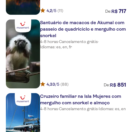
NO-PICKUP
4,2
/5
(11)
717
R$
De:
RIU Cancun
Santuário de macacos de Akumal com
Ocean Coral & Turquesa
passeio de quadriciclo e mergulho com
snorkel
The Grand at Moon Palace
4-8 horas
·
Cancelamento grátis
·
Cancun All Inclusive Reso
Idiomas: es, en, fr
Hotel Riu Dunamar
Dreams Riviera Cancun All
Inclusive
Margaritaville Island Riviera
4,33
/5
(88)
851
R$
De:
Cancun
Cruzeiro familiar na Isla Mujeres com
Hotel Breathless Riviera
Cancun Resort and Spa
mergulho com snorkel e almoço
4-8 horas
·
Cancelamento grátis
·
Idiomas: es, en
Riu Palace Kukulkan
Dreams Jade Riviera Cancun All
Inclusive