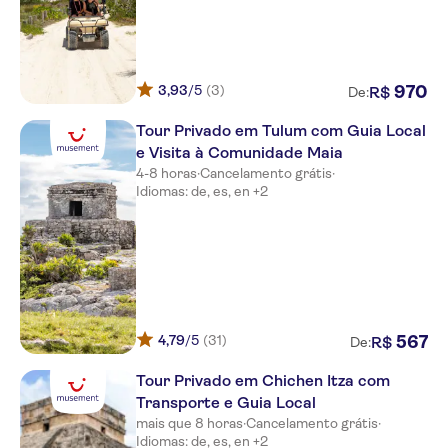
Flamingo Cancun Resort
BlueBay Grand Esmeralda All
Inclusive
3,93
/5
(3)
970
R$
De:
Majestic Elegance Costa
Mujeres - All Inclusive
Tour Privado em Tulum com Guia Local
Sandos Playacar Beach Resort
e Visita à Comunidade Maia
ALL INCLUSIVE
4-8 horas
·
Cancelamento grátis
·
Idiomas: de, es, en +2
RIU Playacar
Grand Fiesta Americana Coral
Beach Cancun Resort
Grand Riviera Princess
Fiesta Americana Condesa
4,79
/5
(31)
567
R$
De:
Cancun All Inclusive
Tour Privado em Chichen Itza com
Seadust Cancun Family Resort
Transporte e Guia Local
mais que 8 horas
·
Cancelamento grátis
·
Iberostar Cancun
Idiomas: de, es, en +2