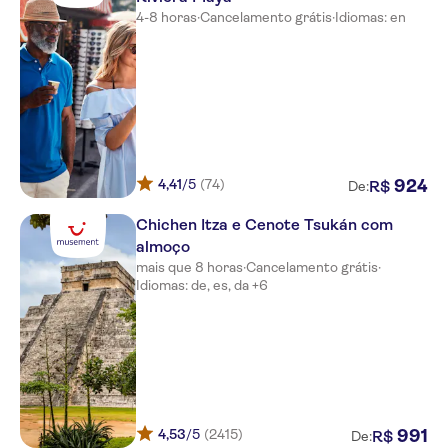
4-8 horas
·
Cancelamento grátis
·
Idiomas: en
The Azul Beach Riviera Cancun
Sandos Cancun Luxury Resort
ALL INCLUSIVE
Zoëtry Paraiso de la Bonita All
Inclusive
Catalonia Costa Mujeres All
Suites & Spa
4,41
/5
(74)
924
R$
De:
Margaritaville Riviera Maya
Chichen Itza e Cenote Tsukán com
Adult Lobby
almoço
mais que 8 horas
·
Cancelamento grátis
·
CasaMagna Marriott Cancun
Idiomas: de, es, da +6
Resort
Dreams Mujeres
Excellence Playa Mujeres All
Inclusive
Secrets Playa Mujeres Golf &
4,53
/5
(2415)
991
R$
Spa Resort
De: