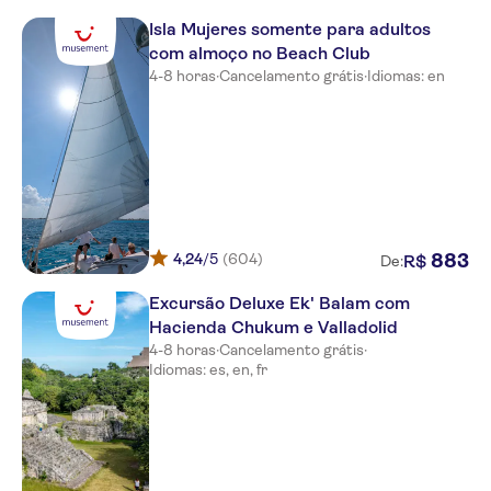
Isla Mujeres somente para adultos
Hilton Cancun All-Inclusive
Resort
com almoço no Beach Club
4-8 horas
·
Cancelamento grátis
·
Idiomas: en
Paradisus Cancun All Inclusive
Resort
Celuisma Dos Playas
NYX Hotel Cancun
Le Blanc Spa Palace
4,24
/5
(604)
883
R$
De:
Live Aqua Cancun
Excursão Deluxe Ek' Balam com
Beachscape Kin Ha Villas &
Hacienda Chukum e Valladolid
Suites
4-8 horas
·
Cancelamento grátis
·
Idiomas: es, en, fr
Sun Palace All Inclusive
Dreams Vista Cancun Golf &
Spa Resort
Finest Playa Mujeres by