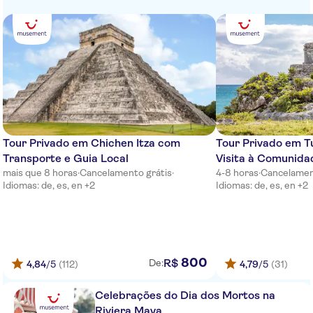
Planet Hollywood An Autograph
Collection
Marina El Cid Spa & Beach
Resort All Inclusive
Dreams Sands Cancun Resort
& Spa
The Hideaway at Royalton
Tour Privado em Chichen Itza com
Tour Privado em T
Riviera Cancun
Transporte e Guia Local
Visita à Comunida
Hotel Riu Latino
mais que 8 horas
·
Cancelamento grátis
·
4-8 horas
·
Cancelamen
Idiomas: de, es, en +2
Idiomas: de, es, en +2
Hyatt Zilara Cancun
Excellence Riviera Cancun All
Inclusive
800
R$
TRS Coral Costa Mujeres
De:
4,84
/5
(112)
4,79
/5
(31)
JW Marriott Cancun Resort &
Celebrações do Dia dos Mortos na
Spa
Riviera Maya