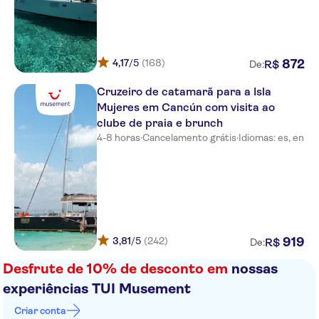
Haven Riviera Cancun
Riu Palace Costa Mujeres
4,17
/5
(168)
872
R$
De:
RIU Ventura
Cruzeiro de catamarã para a Isla
Dreams Natura Resort & Spa
Mujeres em Cancún com visita ao
clube de praia e brunch
Grand Palladium Costa Mujeres
4-8 horas
·
Cancelamento grátis
·
Idiomas: es, en
The Westin Lagunamar Ocean
Resort and Villas (DUPL
Hard Rock Hotel Cancun
THE WESTIN RESORT & SPA
3,81
/5
(242)
919
R$
De:
Secrets The Vine Cancun
Desfrute de 10% de desconto em
nossas
Royalton Chic Cancun Suites
experiências TUI Musement
Crown Paradise Club Cancun All
Criar conta
Inclusive