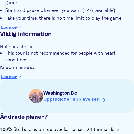
game
Privat rundtur
Start and pause whenever you want (24/7 available)
Elektronisk biljett
Take your time, there is no time limit to play the game
Discover the city’s most family-friendly highlights
Läs mer
Viktig information
Not suitable for:
This tour is not recommended for people with heart
conditions
Know in advance:
Price per group for 1-6 people
Läs mer
Public transportation is available nearby
Note this is a self-guided tour. No one will meet you at the
Washington Dc
starting location
Upptäck fler upplevelser
Tickets to enter attractions are not included
The city trail is available to start at any time 24/7
Ändrade planer?
The tour is stroller and wheelchair accessible
This tour is user-friendly for the hearing-impaired
100% återbetalas om du avbokar senast 24 timmar före