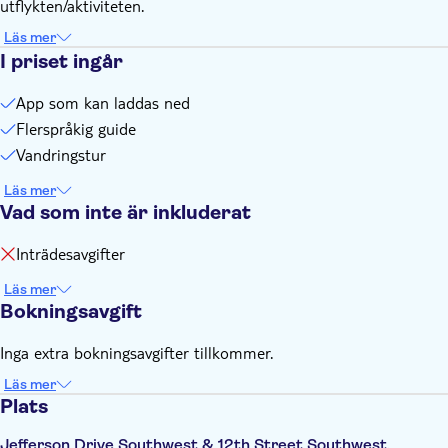
You'll need an internet connection (data) to play this city
utflykten/aktiviteten.
game
Läs mer
Important. You have to create a login for this game yourself.
I priset ingår
You'll find the instructions after booking
App som kan laddas ned
Flerspråkig guide
Vandringstur
Läs mer
Vad som inte är inkluderat
Inträdesavgifter
Läs mer
Bokningsavgift
Inga extra bokningsavgifter tillkommer.
Läs mer
Plats
Jefferson Drive Southwest & 12th Street Southwest,