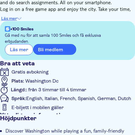
and do search assignments. All on your smartphone.
Log in on a free game app and enjoy the city. Take your time,
cause you decide when to start, stop or pause. Use GPS to find
Läs mer
the nicest squares, streets, and monuments. Get the most
interesting facts about the city. Discover Washington with a
+100 Smiles
unique e-Scavenger hunt. Instructions for starting the tour will
Gå med nu för att samla 100 Smiles och få exklusiva
erbjudanden.
be given after booking. You can do this tour anytime you
choose.
Bli medlem
Läs mer
This city game is also a perfect activity for large groups.
Bra att veta
Gratis avbokning
Plats:
Washington Dc
Längd::
från 3 timmar till 4 timmar
Språk:
English, Italian, French, Spanish, German, Dutch
E-biljett i mobilen gäller
Ytterligare information
Höjdpunkter
Omedelbar bekräftelse
Discover Washington while playing a fun, family-friendly
Guidad rundtur