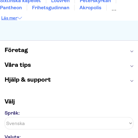
Sixtinska kapellet
Louvren
Peterskyrkan
Pantheon
Frihetsgudinnan
Akropolis
Empire State Building
Moulin Rouge
Läs mer
Burj Khalifa
Keukenhof
Alcatraz
Saltgruvan i Wieliczka
Alhambra
Caminito del Rey
Madame Tussauds London
London Dungeon
Tivoli
Företag
Våra tips
Hjälp & support
Välj
Språk:
Valuta: