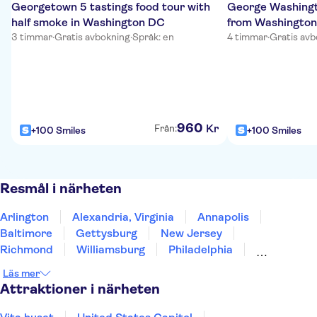
Georgetown 5 tastings food tour with
George Washingt
half smoke in Washington DC
from Washingto
3 timmar
·
Gratis avbokning
·
Språk: en
4 timmar
·
Gratis avb
960
Kr
Från:
+100 Smiles
+100 Smiles
Resmål i närheten
Arlington
Alexandria, Virginia
Annapolis
Baltimore
Gettysburg
New Jersey
Richmond
Williamsburg
Philadelphia
Atlantic City
Allentown
Edison
Pittsburgh
Läs mer
Newark
Brooklyn
Attraktioner i närheten