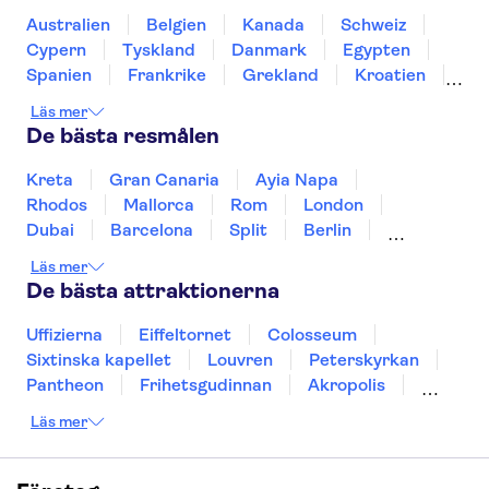
Frihetsgudinnan
Franska kvarteret
Australien
Belgien
Kanada
Schweiz
Las Vegas Strip
SUMMIT One Vanderbilt
Cypern
Tyskland
Danmark
Egypten
9-11 Memorial & Museum
Grand Canyon
Spanien
Frankrike
Grekland
Kroatien
One World Observatory
Central Park
Irland
Island
Italien
Norge
Polen
Läs mer
Sverige
Thailand
Turkiet
De bästa resmålen
Kreta
Gran Canaria
Ayia Napa
Rhodos
Mallorca
Rom
London
Dubai
Barcelona
Split
Berlin
New York
Prag
bangkok
Stockholm
Läs mer
Gdansk
Oslo
Helsingfors
Uppsala
De bästa attraktionerna
Helsingborg
Uffizierna
Eiffeltornet
Colosseum
Sixtinska kapellet
Louvren
Peterskyrkan
Pantheon
Frihetsgudinnan
Akropolis
Empire State Building
Moulin Rouge
Läs mer
Burj Khalifa
Keukenhof
Alcatraz
Saltgruvan i Wieliczka
Alhambra
Caminito del Rey
Madame Tussauds London