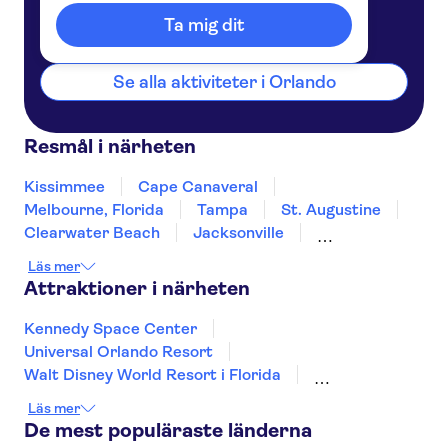
Usa
Ta mig dit
Se alla aktiviteter i Orlando
Resmål i närheten
Kissimmee
Cape Canaveral
Melbourne, Florida
Tampa
St. Augustine
Clearwater Beach
Jacksonville
Fort Myers
Naples, Florida
Läs mer
Fort Lauderdale
Miami Beach
Miami
Attraktioner i närheten
Savannah
Key West
Kennedy Space Center
Universal Orlando Resort
Walt Disney World Resort i Florida
Florida-paket Combo & Essential
Läs mer
LEGOLAND® Florida Resort
De mest populäraste länderna
The Wheel at ICON Park
Broadway