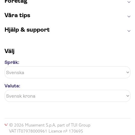
Företag
London Dungeon
Tivoli
Våra tips
Hjälp & support
Välj
Språk:
Valuta:
© 2026 Musement S.p.A, part of TUI Group
VAT IT07978000961 Licence nº 170695