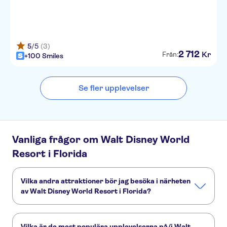
5
/5
(3)
2
712
Kr
Från:
+100 Smiles
Se fler upplevelser
Vanliga frågor om Walt Disney World
Resort i Florida
Vilka andra attraktioner bör jag besöka i närheten
av Walt Disney World Resort i Florida?
Här är några sevärdheter i Walt Disney World Resort i
Florida som du inte får missa:
Vilka är de mest populära upplevelserna på/i Walt