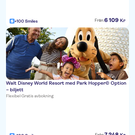
6
109
Kr
Från:
+100 Smiles
Walt Disney World Resort med Park Hopper© Option
– biljett
Flexibel
·
Gratis avbokning
7
248
Kr
Från: