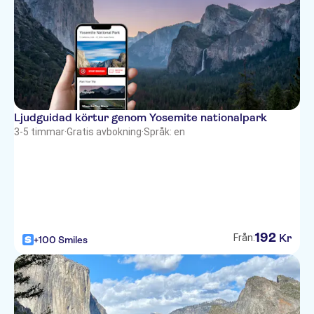
Ljudguidad körtur genom Yosemite nationalpark
3-5 timmar
·
Gratis avbokning
·
Språk: en
192
Kr
Från:
+100 Smiles