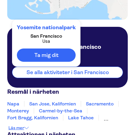
Yosemite nationalpark
San Francisco
Usa
San Francisco
Usa
Ta mig dit
Se alla aktiviteter i San Francisco
Resmål i närheten
Napa
San Jose, Kalifornien
Sacramento
Monterey
Carmel-by-the-Sea
Fort Bragg, Kalifornien
Lake Tahoe
South Lake Tahoe
Yosemite
Fresno
Läs mer
Incline Village
Reno
San Luis Obispo
Attraktioner i närheten