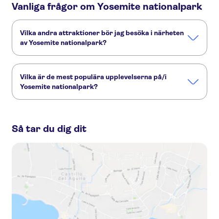
Vanliga frågor om Yosemite nationalpark
Vilka andra attraktioner bör jag besöka i närheten
av Yosemite nationalpark?
Här är några sevärdheter i Yosemite nationalpark som du
inte får missa:
Vilka är de mest populära upplevelserna på/i
Golden Gate-bron
Alcatraz
Muir Woods
Sausalito
Pier 39
Yosemite nationalpark?
Dessa är de mest omtyckta aktiviteterna på/i Yosemite
nationalpark:
Så tar du dig dit
Yosemite Escape 3-day Lodging Tour
Ljudguidad körtur genom Yosemite nationalpark
Yosemitedalen fotosafari med ljudguide till de klassiska platserna
Yosemite 3-dagars campingtur
Yosemite-utflykt från San Francisco