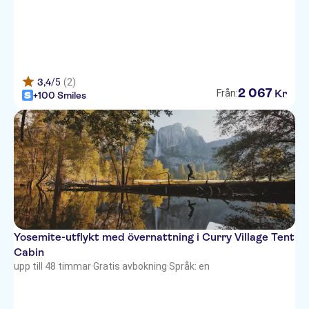
3,4
/5
(2)
2
067
Kr
Från:
+100 Smiles
Yosemite-utflykt med övernattning i Curry Village Tent
Cabin
upp till 48 timmar
·
Gratis avbokning
·
Språk: en