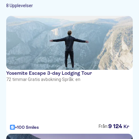
Guidad rundtur
8 Upplevelser
Privat rundtur
Subject expert guide
Yosemite Escape 3-day Lodging Tour
72 timmar
·
Gratis avbokning
·
Språk: en
9
124
Kr
Från:
+100 Smiles