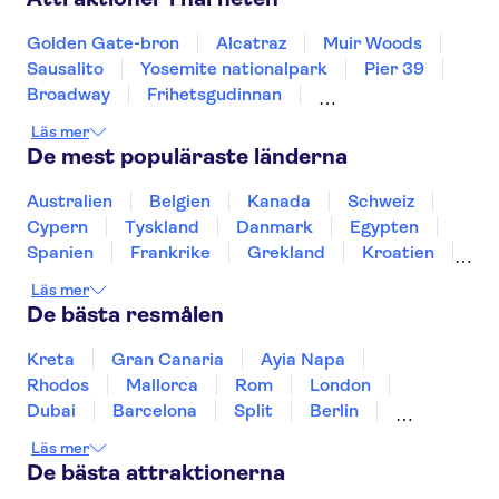
Santa Barbara
Golden Gate-bron
Alcatraz
Muir Woods
Sausalito
Yosemite nationalpark
Pier 39
Broadway
Frihetsgudinnan
Las Vegas Strip
One World Observatory
Läs mer
SUMMIT One Vanderbilt
De mest populäraste länderna
9-11 Memorial & Museum
Grand Canyon
Franska kvarteret
Central Park
Australien
Belgien
Kanada
Schweiz
Cypern
Tyskland
Danmark
Egypten
Spanien
Frankrike
Grekland
Kroatien
Irland
Island
Italien
Norge
Polen
Läs mer
Sverige
Thailand
Turkiet
De bästa resmålen
Kreta
Gran Canaria
Ayia Napa
Rhodos
Mallorca
Rom
London
Dubai
Barcelona
Split
Berlin
New York
Prag
bangkok
Stockholm
Läs mer
Gdansk
Oslo
Helsingfors
Uppsala
De bästa attraktionerna
Helsingborg