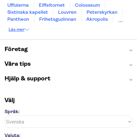
Uffizierna
Eiffeltornet
Colosseum
Sixtinska kapellet
Louvren
Peterskyrkan
Pantheon
Frihetsgudinnan
Akropolis
Empire State Building
Moulin Rouge
Läs mer
Burj Khalifa
Keukenhof
Alcatraz
Saltgruvan i Wieliczka
Alhambra
Caminito del Rey
Madame Tussauds London
Företag
London Dungeon
Tivoli
Våra tips
Hjälp & support
Välj
Språk:
Valuta: