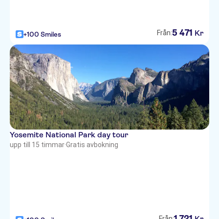
5
471
Kr
Från:
+100 Smiles
Yosemite National Park day tour
upp till 15 timmar
·
Gratis avbokning
1
721
Kr
Från: