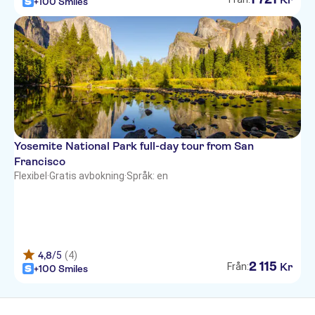
+100 Smiles
Yosemite National Park full-day tour from San
Francisco
Flexibel
·
Gratis avbokning
·
Språk: en
4,8
/5
(4)
2
115
Kr
Från:
+100 Smiles