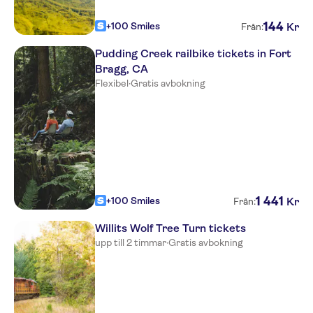
144
+100 Smiles
Kr
Från:
Pudding Creek railbike tickets in Fort
Bragg, CA
Flexibel
·
Gratis avbokning
1
441
+100 Smiles
Kr
Från:
Willits Wolf Tree Turn tickets
upp till 2 timmar
·
Gratis avbokning