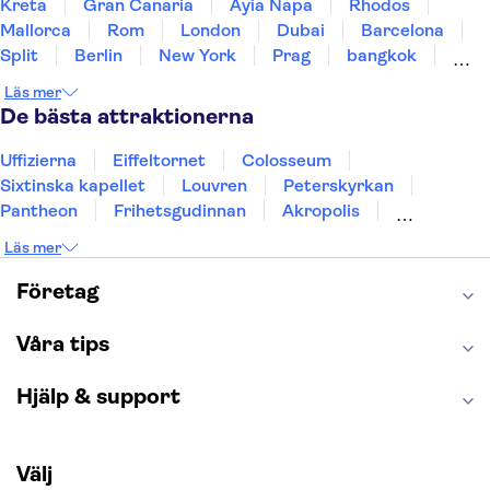
Kreta
Gran Canaria
Ayia Napa
Rhodos
Mallorca
Rom
London
Dubai
Barcelona
Split
Berlin
New York
Prag
bangkok
Stockholm
Gdansk
Oslo
Helsingfors
Läs mer
Uppsala
Helsingborg
De bästa attraktionerna
Uffizierna
Eiffeltornet
Colosseum
Sixtinska kapellet
Louvren
Peterskyrkan
Pantheon
Frihetsgudinnan
Akropolis
Empire State Building
Moulin Rouge
Läs mer
Burj Khalifa
Keukenhof
Alcatraz
Saltgruvan i Wieliczka
Alhambra
Företag
Caminito del Rey
Madame Tussauds London
London Dungeon
Tivoli
Våra tips
Hjälp & support
Välj