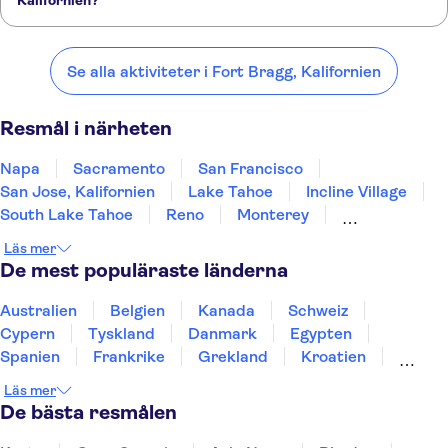
Kalifornien?
Här är några av våra favoritplatser att besöka i närheten av Fort
Bragg, Kalifornien:
Se alla aktiviteter i Fort Bragg, Kalifornien
Napa
Sacramento
San Francisco
San Jose, Kalifornien
Lake Tahoe
Resmål i närheten
Napa
Sacramento
San Francisco
San Jose, Kalifornien
Lake Tahoe
Incline Village
South Lake Tahoe
Reno
Monterey
Carmel-by-the-Sea
Yosemite
Fresno
Läs mer
Eugene, Oregon
San Luis Obispo
Nevada
De mest populäraste länderna
Australien
Belgien
Kanada
Schweiz
Cypern
Tyskland
Danmark
Egypten
Spanien
Frankrike
Grekland
Kroatien
Irland
Island
Italien
Norge
Polen
Läs mer
Sverige
Thailand
Turkiet
De bästa resmålen