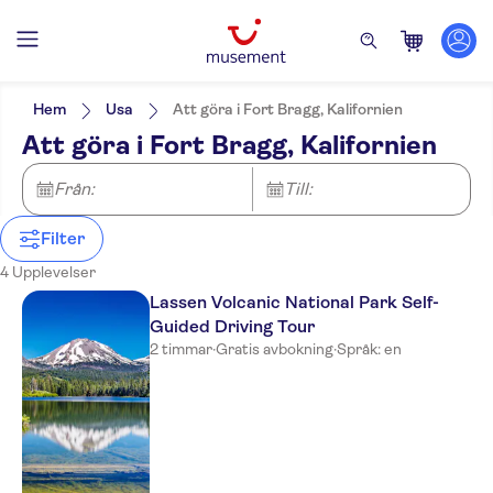
Filters
Pris (vuxen)
Upphämtning på hotell
Alternativ
Hem
Usa
Att göra i Fort Bragg, Kalifornien
Gratis avbokning
Kategorier
Min
kr
Max
kr
Att göra i Fort Bragg, Kalifornien
Omedelbar bekräftelse
Attraktioner & guidade
NO-PICKUP
Språk på utflykten
Rundtur med Ljudguide
rundturer
English
Från:
Till:
Elektronisk biljett
Sevärdhetspass
Aktiviteter
Utomhusaktiviteter
Filter
Natur
4 Upplevelser
Lassen Volcanic National Park Self-
Guided Driving Tour
2 timmar
·
Gratis avbokning
·
Språk: en