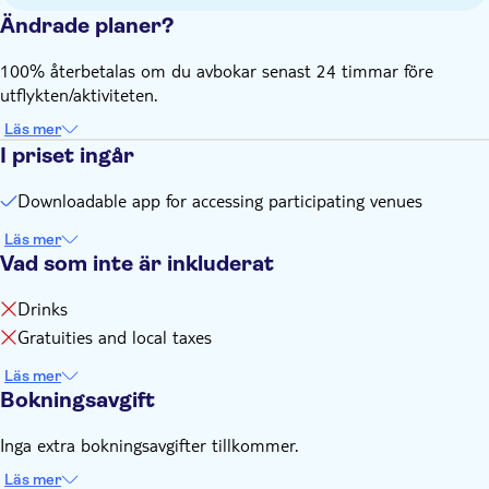
Cards are valid for 90 days from the first activation or use
Ändrade planer?
100% återbetalas om du avbokar senast 24 timmar före
utflykten/aktiviteten.
Läs mer
I priset ingår
Downloadable app for accessing participating venues
Läs mer
Vad som inte är inkluderat
Drinks
Gratuities and local taxes
Läs mer
Bokningsavgift
Inga extra bokningsavgifter tillkommer.
Läs mer