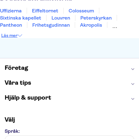
Uffizierna
Eiffeltornet
Colosseum
Sixtinska kapellet
Louvren
Peterskyrkan
Pantheon
Frihetsgudinnan
Akropolis
Empire State Building
Moulin Rouge
Läs mer
Burj Khalifa
Keukenhof
Alcatraz
Saltgruvan i Wieliczka
Alhambra
Caminito del Rey
Madame Tussauds London
London Dungeon
Tivoli
Företag
Våra tips
Hjälp & support
Välj
Språk: