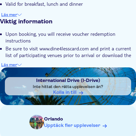
Valid for breakfast, lunch and dinner
Läs mer
Viktig information
Upon booking, you will receive voucher redemption
instructions
Be sure to visit www.dine4lesscard.com and print a current
list of participating venues prior to arrival or download the
VIP Dine 4Less Card mobile App in iTunes or Google Play
Läs mer
for an interactive mobile directory
DSA1International Drive (I-Drive)
Each card must be signed and dated prior to first use in
International Drive (I-Drive)
order to be activated and may be subject to identification
Inte hittat den rätta upplevelsen än?
verification
Kolla in till
Cards may not be transferred, used or reused for any other
purpose other than defined under this agreement or on the
actual card
Cards will have no residual value
Orlando
Upptäck fler upplevelser
Cards cannot be used in conjunction with any other
discount offers or promotions