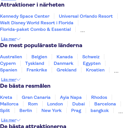
Savannah
Key West
Panama City Beach
Attraktioner i närheten
Kennedy Space Center
Universal Orlando Resort
Walt Disney World Resort i Florida
Florida-paket Combo & Essential
LEGOLAND® Florida Resort
Läs mer
The Wheel at ICON Park
De mest populäraste länderna
International Drive (I-Drive)
SEA LIFE Orlando Aquarium
Australien
Belgien
Kanada
Schweiz
Madame Tussauds Orlando
SeaWorld® Orlando
Cypern
Tyskland
Danmark
Egypten
Broadway
Frihetsgudinnan
Las Vegas Strip
Spanien
Frankrike
Grekland
Kroatien
One World Observatory
SUMMIT One Vanderbilt
Irland
Island
Italien
Norge
Polen
Läs mer
Sverige
Thailand
Turkiet
De bästa resmålen
Kreta
Gran Canaria
Ayia Napa
Rhodos
Mallorca
Rom
London
Dubai
Barcelona
Split
Berlin
New York
Prag
bangkok
Stockholm
Gdansk
Oslo
Helsingfors
Läs mer
Uppsala
Helsingborg
De bästa attraktionerna