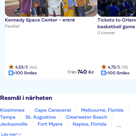
Kennedy Space Center – entré
Tickets to Orla
Flexibel
basketball game
3 timmar
4,53
/5
(44)
4,75
/5
(12)
740
Kr
Från:
+100 Smiles
+100 Smiles
Resmål i närheten
Kissimmee
Cape Canaveral
Melbourne, Florida
Tampa
St. Augustine
Clearwater Beach
Jacksonville
Fort Myers
Naples, Florida
Fort Lauderdale
Miami Beach
Miami
Läs mer