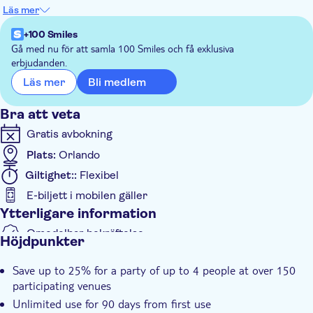
retail venues. Present the VIP Shop & Dine 4Less Card when
Läs mer
ordering your meal for instant savings, or as per instructions
for shopping venues. Each card allows unlimited uses during
+100 Smiles
your stay for up to 90 days with unlimited savings potential for
Gå med nu för att samla 100 Smiles och få exklusiva
erbjudanden.
up to four people.
Bli medlem
Läs mer
Bra att veta
Gratis avbokning
Plats:
Orlando
Giltighet::
Flexibel
E-biljett i mobilen gäller
Ytterligare information
Omedelbar bekräftelse
Höjdpunkter
Save up to 25% for a party of up to 4 people at over 150
participating venues
Unlimited use for 90 days from first use