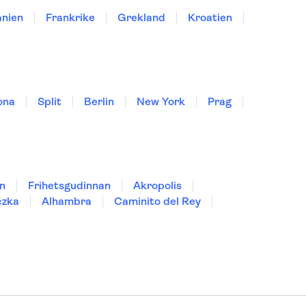
nien
Frankrike
Grekland
Kroatien
ona
Split
Berlin
New York
Prag
n
Frihetsgudinnan
Akropolis
czka
Alhambra
Caminito del Rey