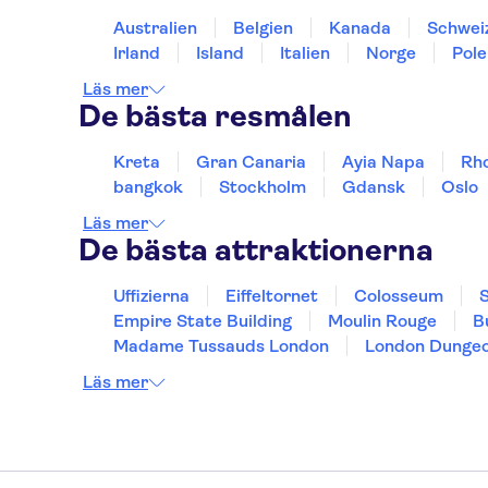
Australien
Belgien
Kanada
Schwei
Irland
Island
Italien
Norge
Pole
Läs mer
De bästa resmålen
Kreta
Gran Canaria
Ayia Napa
Rh
bangkok
Stockholm
Gdansk
Oslo
Läs mer
De bästa attraktionerna
Uffizierna
Eiffeltornet
Colosseum
S
Empire State Building
Moulin Rouge
B
Madame Tussauds London
London Dunge
Läs mer