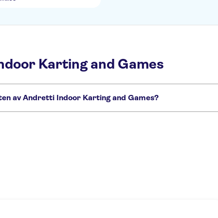
 Indoor Karting and Games
eten av Andretti Indoor Karting and Games?
mes som du inte får missa:
y World Resort i Florida
Florida-paket Combo & Essential
LEGOLAND® Flori