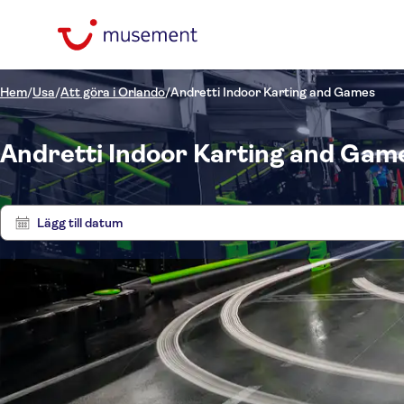
Hem
/
Usa
/
Att göra i Orlando
/
Andretti Indoor Karting and Games
Andretti Indoor Karting and Games
Lägg till datum
Pris (vuxen)
Utflyk
Upphämtning på hotell
Alternativ
Entréavgift ingår
Kategorier
kr
kr
Akt
Min
Max
Omedelbar bekräftelse
Språk på utflykten
Aktiviteter
NO-PICKUP