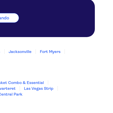
lando
h
Jacksonville
Fort Myers
aket Combo & Essential
varteret
Las Vegas Strip
Central Park