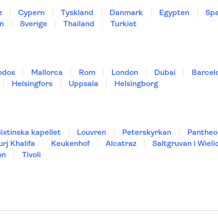
z
Cypern
Tyskland
Danmark
Egypten
Spa
n
Sverige
Thailand
Turkiet
odos
Mallorca
Rom
London
Dubai
Barcel
Helsingfors
Uppsala
Helsingborg
ixtinska kapellet
Louvren
Peterskyrkan
Pantheo
urj Khalifa
Keukenhof
Alcatraz
Saltgruvan i Wieli
on
Tivoli