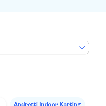
da Resort
The Wheel at ICON Park
Andretti Indoor Karting