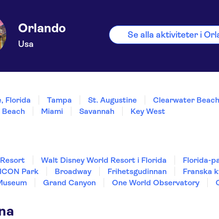
Orlando
Se alla aktiviteter i Or
Usa
, Florida
Tampa
St. Augustine
Clearwater Beac
 Beach
Miami
Savannah
Key West
 Resort
Walt Disney World Resort i Florida
Florida-p
 ICON Park
Broadway
Frihetsgudinnan
Franska k
 Museum
Grand Canyon
One World Observatory
rna