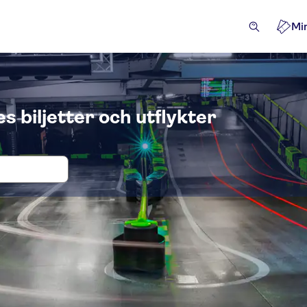
Mi
 biljetter och utflykter
ter och biljetter till Andretti Indoor
iviteter