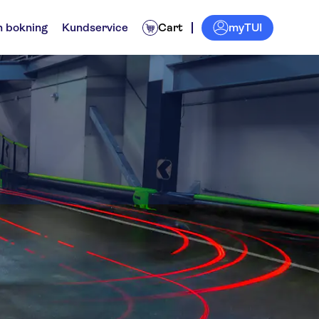
myTUI
n bokning
Kundservice
Cart
 Karting and Games