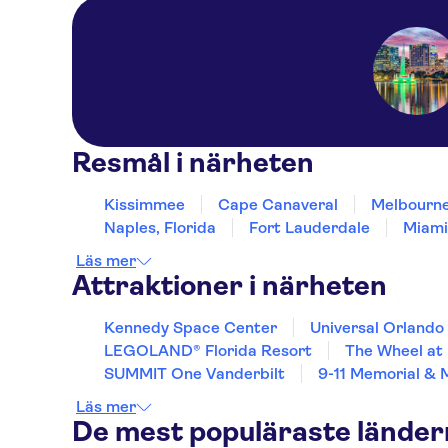
Resmål i närheten
Kissimmee
Cape Canaveral
Melbourne
Naples, Florida
Fort Lauderdale
Miami
Läs mer
Attraktioner i närheten
Kennedy Space Center
Universal Orlando
LEGOLAND® Florida Resort
The Wheel at
SUMMIT One Vanderbilt
9-11 Memorial &
Läs mer
De mest populäraste lände