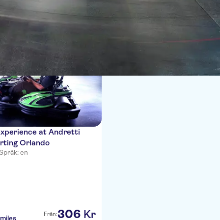
er
xperience at Andretti
rting Orlando
Språk: en
306
Kr
Från:
miles