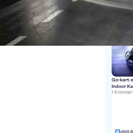
English
Inomhusaktiviteter
1 Upplevels
Spel inomhus
Go-kart e
Indoor Ka
1-5 timmar
·
+100 S