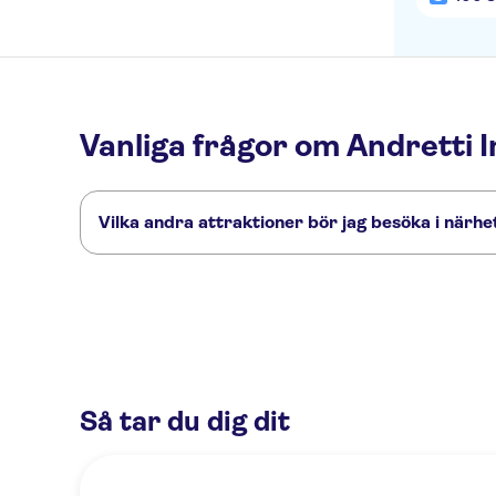
Vanliga frågor om Andretti
Vilka andra attraktioner bör jag besöka i närh
Här är några sevärdheter i Andretti Indoor Karting and Ga
Kennedy Space Center
Universal Orlando Resort
Walt Disne
Så tar du dig dit