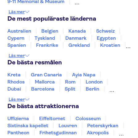
9-11 Memorial & Museum
One World Observatory
Central Park
Läs mer
Franska kvarteret
Las Vegas Strip
De mest populäraste länderna
Grand Canyon
Niagara Falls
Kennedy Space Center
Brooklyn Bridge
Australien
Belgien
Kanada
Schweiz
Universal Orlando Resort
Cypern
Tyskland
Danmark
Egypten
Empire State Building
New York helikopterturer
Spanien
Frankrike
Grekland
Kroatien
Irland
Island
Italien
Norge
Polen
Läs mer
Sverige
Thailand
Turkiet
De bästa resmålen
Kreta
Gran Canaria
Ayia Napa
Rhodos
Mallorca
Rom
London
Dubai
Barcelona
Split
Berlin
New York
Prag
bangkok
Stockholm
Läs mer
Gdansk
Oslo
Helsingfors
Uppsala
De bästa attraktionerna
Helsingborg
Uffizierna
Eiffeltornet
Colosseum
Sixtinska kapellet
Louvren
Peterskyrkan
Pantheon
Frihetsgudinnan
Akropolis