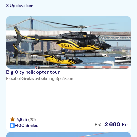
3 Upplevelser
Big City helicopter tour
Flexibel
·
Gratis avbokning
·
Språk: en
4,8
/5
(22)
2
680
Kr
Från:
+100 Smiles