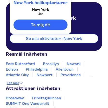
New York helikopterturer
New York
Usa
New York
Usa
Ta mig dit
Se alla aktiviteter i New York
Resmål i närheten
East Rutherford
Brooklyn
Newark
Edison
Philadelphia
Allentown
Atlantic City
Newport
Providence
Martha's Vineyard
Baltimore
Concord
Läs mer
Annapolis
Gettysburg
Attraktioner i närheten
Broadway
Frihetsgudinnan
SUMMIT One Vanderbilt