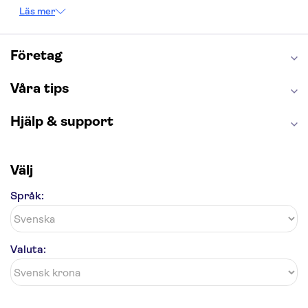
Empire State Building
Moulin Rouge
Läs mer
Burj Khalifa
Keukenhof
Alcatraz
Saltgruvan i Wieliczka
Alhambra
Caminito del Rey
Madame Tussauds London
Företag
London Dungeon
Tivoli
Våra tips
Hjälp & support
Välj
Språk:
Valuta: