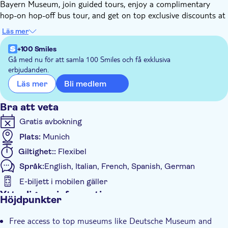
Bayern Museum, join guided tours, enjoy a complimentary
hop-on hop-off bus tour, and get on top exclusive discounts at
restaurants, tours and attractions.
Läs mer
Book your pass for 1 to 5 days. Enjoy free admission to top
landmarks, including the Nymphenburg Palace, Altes Schloss
+100 Smiles
Schleissheim, the Bavaria Filmstudios Tour, and SEA LIFE
Gå med nu för att samla 100 Smiles och få exklusiva
erbjudanden.
Munich. You can also optionally book your public
transportation ticket for the inner area M (Munich city) or Area
Bli medlem
Läs mer
M-6 (Munich city and airport).
You can choose between the following options available in the
Bra att veta
order box:
Gratis avbokning
- 1/2/3 day pass: city pass without public transportation, valid
Plats:
Munich
for 1 to 5 days
- 1/ 2/ 3/ 4/ 5 day package: city pass with public transportation,
Giltighet::
Flexibel
valid for 1 to 5 days
Språk:
English, Italian, French, Spanish, German
E-biljett i mobilen gäller
Ytterligare information
Höjdpunkter
Omedelbar bekräftelse
Free access to top museums like Deutsche Museum and
Entréavgift ingår