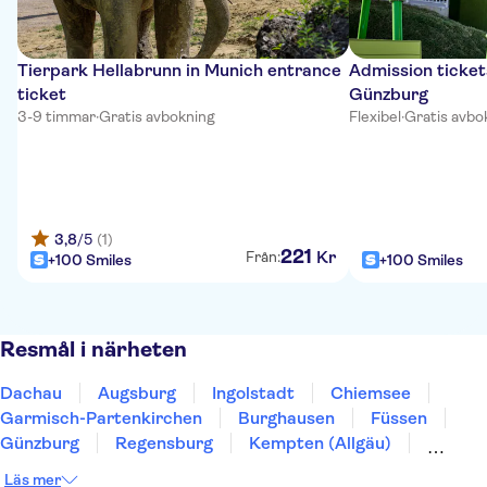
Tierpark Hellabrunn in Munich entrance
Admission ticket
ticket
Günzburg
3-9 timmar
·
Gratis avbokning
Flexibel
·
Gratis avbo
3,8
/5
(1)
221
Kr
Från:
+100 Smiles
+100 Smiles
Resmål i närheten
Dachau
Augsburg
Ingolstadt
Chiemsee
Garmisch-Partenkirchen
Burghausen
Füssen
Günzburg
Regensburg
Kempten (Allgäu)
Leutkirch im Allgäu
Ulm
Berchtesgaden
Läs mer