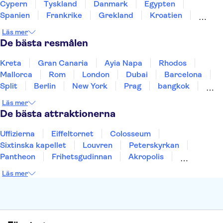
The Scotch Whisky Experience
Sankt Paulskatedralen
Cypern
Tyskland
Danmark
Egypten
Spanien
Frankrike
Grekland
Kroatien
Irland
Island
Italien
Norge
Polen
Läs mer
Sverige
Thailand
Turkiet
De bästa resmålen
Kreta
Gran Canaria
Ayia Napa
Rhodos
Mallorca
Rom
London
Dubai
Barcelona
Split
Berlin
New York
Prag
bangkok
Stockholm
Gdansk
Oslo
Helsingfors
Läs mer
Uppsala
Helsingborg
De bästa attraktionerna
Uffizierna
Eiffeltornet
Colosseum
Sixtinska kapellet
Louvren
Peterskyrkan
Pantheon
Frihetsgudinnan
Akropolis
Empire State Building
Moulin Rouge
Läs mer
Burj Khalifa
Keukenhof
Alcatraz
Saltgruvan i Wieliczka
Alhambra
Caminito del Rey
Madame Tussauds London
London Dungeon
Tivoli