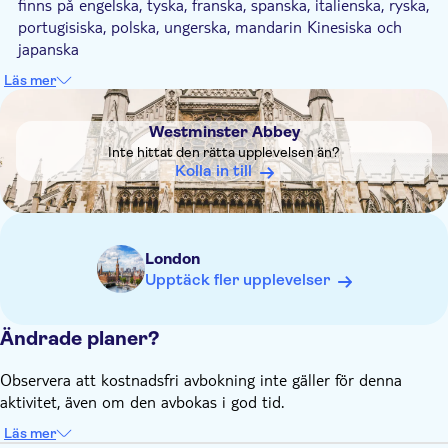
finns på engelska, tyska, franska, spanska, italienska, ryska,
portugisiska, polska, ungerska, mandarin Kinesiska och
japanska
Westminster Abbey är en fullt fungerande kyrka och föremål
Läs mer
för stängningar med kort varsel. Vänligen kontrollera
DSA1Westminster Abbey
öppettiderna
före ditt besök
Westminster Abbey
En säkerhetskontroll för alla besökare finns vid ingången.
Inte hittat den rätta upplevelsen än?
Kön för att komma in i Abbey kan vara längre under
Kolla in till
högsäsong, särskilt under månaderna juli och augusti
Observera att biljetter inte kan ändras eller annulleras när
de har bokats
London
Upptäck fler upplevelser
Ändrade planer?
Observera att kostnadsfri avbokning inte gäller för denna
aktivitet, även om den avbokas i god tid.
Läs mer