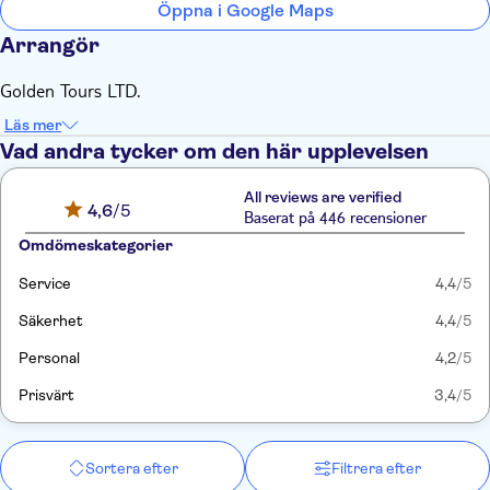
Öppna i Google Maps
Arrangör
Golden Tours LTD.
Läs mer
Vad andra tycker om den här upplevelsen
All reviews are verified
4,6
/5
Baserat på 446 recensioner
Omdömeskategorier
Service
4,4
/5
Säkerhet
4,4
/5
Personal
4,2
/5
Prisvärt
3,4
/5
Sortera efter
Filtrera efter