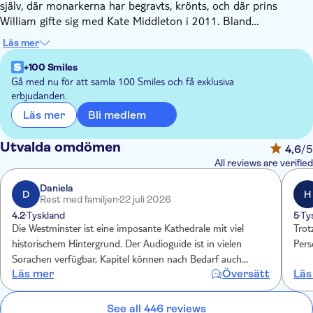
själv, där monarkerna har begravts, krönts, och där prins
William gifte sig med Kate Middleton i 2011. Bland
sevärdheterna finns Poeternas hörna, där Geoffrey Chaucer och
Läs mer
Charles Dickens vilar, den ökända kröningsstolen där alla
monarker sedan 1308 har krönts och minnesstenar och byster
+100 Smiles
av William Shakespeare och Robert Burns.
Gå med nu för att samla 100 Smiles och få exklusiva
erbjudanden.
Bli medlem
Läs mer
Utvalda omdömen
4,6
/5
All reviews are verified
Daniela
D
H
Rest med familjen
22 juli 2026
4.2
Tyskland
5
Ty
Die Westminster ist eine imposante Kathedrale mit viel
Trot
historischem Hintergrund. Der Audioguide ist in vielen
Pers
Sorachen verfügbar, Kapitel können nach Bedarf auch
Läs mer
Översätt
Läs
übersprungen werden. Preis ist über tui bei allen Erlebnissen
in London günstiger als vor Ort. E-ticket ist in London
Standard! Kinder sind hier inklusive!
See all 446 reviews