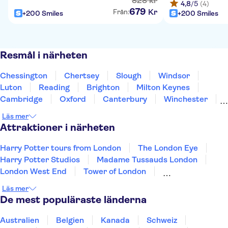
828
kr
4,8
/5
(4)
679
Kr
Från:
+200 Smiles
+200 Smiles
Resmål i närheten
Chessington
Chertsey
Slough
Windsor
Luton
Reading
Brighton
Milton Keynes
Cambridge
Oxford
Canterbury
Winchester
Northampton
Portsmouth
Southampton
Läs mer
Attraktioner i närheten
Harry Potter tours from London
The London Eye
Harry Potter Studios
Madame Tussauds London
London West End
Tower of London
Bussturer i London
Shakespeare's Globe
Läs mer
Tower Bridge
Floden Themsen
De mest populäraste länderna
Gamla Stan i Edinburgh
Resor från Edinburgh
King's Cross Station
Australien
Belgien
Kanada
Schweiz