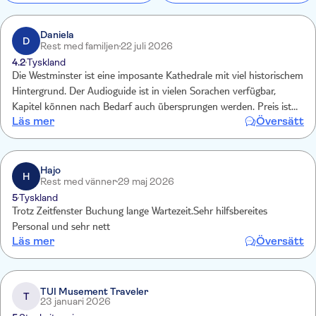
Daniela
D
Rest med familjen
22 juli 2026
4.2
Tyskland
Die Westminster ist eine imposante Kathedrale mit viel historischem
Hintergrund. Der Audioguide ist in vielen Sorachen verfügbar,
Kapitel können nach Bedarf auch übersprungen werden. Preis ist
Läs mer
Översätt
über tui bei allen Erlebnissen in London günstiger als vor Ort. E-
ticket ist in London Standard! Kinder sind hier inklusive!
Hajo
H
Rest med vänner
29 maj 2026
5
Tyskland
Trotz Zeitfenster Buchung lange Wartezeit.Sehr hilfsbereites
Personal und sehr nett
Läs mer
Översätt
TUI Musement Traveler
T
23 januari 2026