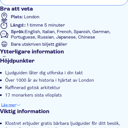
Bra att veta
Plats:
London
Längd::
1 timme 5 minuter
Språk:
English, Italian, French, Spanish, German,
Portuguese, Russian, Japanese, Chinese
Bara utskriven biljett gäller
Ytterligare information
Omedelbar bekräftelse
Höjdpunkter
Med ljudguide
Ljudguiden låter dig utforska i din takt
Över 1000 år av historia i hjärtat av London
Raffinerad gotisk arkitektur
17 monarkers sista viloplats
Läs mer
Viktig information
Klostret erbjuder gratis bärbara ljudguider för ditt besök,