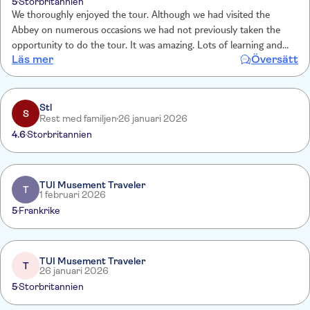
5
Storbritannien
We thoroughly enjoyed the tour. Although we had visited the
Abbey on numerous occasions we had not previously taken the
opportunity to do the tour. It was amazing. Lots of learning and
Läs mer
Översätt
memories of history and the impact of the many lives on our
society, civilisation The service was such a bonus
Stl
S
Rest med familjen
26 januari 2026
4.6
Storbritannien
TUI Musement Traveler
T
1 februari 2026
5
Frankrike
TUI Musement Traveler
T
26 januari 2026
5
Storbritannien