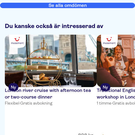
Se alla omdömen
Du kanske också är intresserad av
Ny
Ny
London river cruise with afternoon tea
Traditional Engl
or two-course dinner
workshop in Lond
Flexibel
·
Gratis avbokning
1 timme
·
Gratis avbo