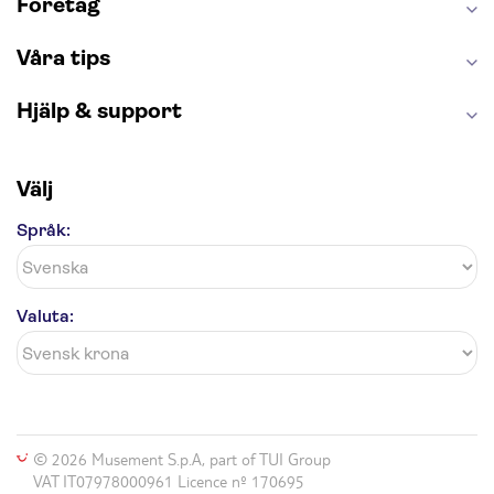
Företag
Våra tips
Hjälp & support
Välj
Språk:
Valuta:
© 2026 Musement S.p.A, part of TUI Group
VAT IT07978000961 Licence nº 170695