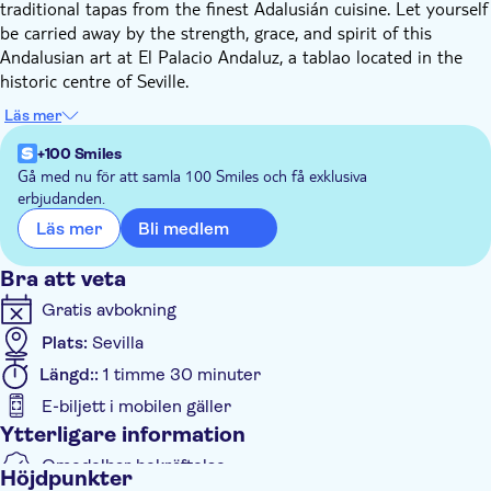
traditional tapas from the finest Adalusián cuisine. Let yourself
be carried away by the strength, grace, and spirit of this
Andalusian art at El Palacio Andaluz, a tablao located in the
historic centre of Seville.
Get ready to experience a unique singing, dancing, and guitar
Läs mer
show. An hour and a half of the best live flamenco, performed
by a cast of professional artists of recognised international
+100 Smiles
prestige. Don't miss the chance to uncover the roots, tradition,
Gå med nu för att samla 100 Smiles och få exklusiva
erbjudanden.
and passion of this universal art in depth, through a journey
through the different flamenco styles.
Bli medlem
Läs mer
Your entrance ticket includes free admission to the Flamenco
Dress Museum, a unique space that traces the history,
Bra att veta
evolution and trends of this iconic Andalusian costume, the
Gratis avbokning
traditional attire worn at the April Fair. Here, you'll find pieces
Plats:
Sevilla
by designers and the recreation of a fashion workshop, all
under the artistic direction of Raquel Revuelta, director of
Längd::
1 timme 30 minuter
SIMOF.
E-biljett i mobilen gäller
Ytterligare information
Omedelbar bekräftelse
Höjdpunkter