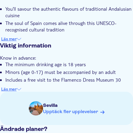
Entréavgift ingår
You'll savour the authentic flavours of traditional Andalusian
Måltid ingår
cuisine
Elektronisk biljett
The soul of Spain comes alive through this UNESCO-
Rullstolsanpassad
recognised cultural tradition
Dinner
It's a perfect blend of music, history and gastronomy in one
Läs mer
vibrant experience
Viktig information
Includes admission to the Flamenco Dress Museum, the only
Know in advance:
one of its kind in the world
The minimum drinking age is 18 years
Minors (age 0-17) must be accompanied by an adult
Includes a free visit to the Flamenco Dress Museum 30
minutes before the start time of the show you have booked
Läs mer
Sevilla
Upptäck fler upplevelser
Ändrade planer?