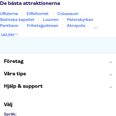
Uppsala
Helsingborg
De bästa attraktionerna
Uffizierna
Eiffeltornet
Colosseum
Sixtinska kapellet
Louvren
Peterskyrkan
Pantheon
Frihetsgudinnan
Akropolis
Empire State Building
Moulin Rouge
Läs mer
Burj Khalifa
Keukenhof
Alcatraz
Saltgruvan i Wieliczka
Alhambra
Caminito del Rey
Madame Tussauds London
London Dungeon
Tivoli
Företag
Våra tips
Hjälp & support
Välj
Språk: