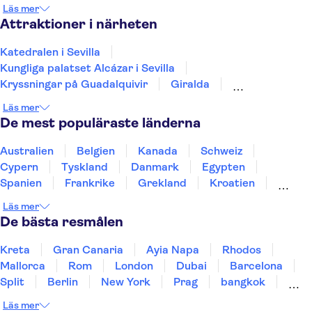
Torremolinos
Benalmadena
Tarifa
Malaga
Läs mer
Attraktioner i närheten
Katedralen i Sevilla
Kungliga palatset Alcázar i Sevilla
Kryssningar på Guadalquivir
Giralda
Doñana Nationalpark
Torre del Oro
Läs mer
Arkeologiska komplexet i Itálica
Triana Market
De mest populäraste länderna
Arkeologiska platsen Carmona
Teide
Puerto de Mogán
Aquarium Poema del Mar
Australien
Belgien
Kanada
Schweiz
TUI Palma Marathon Mallorca 2026
Puerto Colon
Cypern
Tyskland
Danmark
Egypten
Sagrada Família
Spanien
Frankrike
Grekland
Kroatien
Irland
Island
Italien
Norge
Polen
Läs mer
Sverige
Thailand
Turkiet
De bästa resmålen
Kreta
Gran Canaria
Ayia Napa
Rhodos
Mallorca
Rom
London
Dubai
Barcelona
Split
Berlin
New York
Prag
bangkok
Stockholm
Gdansk
Oslo
Helsingfors
Läs mer