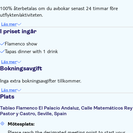
100% återbetalas om du avbokar senast 24 timmar före
utflykten/aktiviteten.
Läs mer
I priset ingår
Flamenco show
Tapas dinner with 1 drink
Läs mer
Bokningsavgift
Inga extra bokningsavgifter tillkommer.
Läs mer
Plats
Tablao Flamenco El Palacio Andaluz, Calle Matemáticos Rey
Pastor y Castro, Seville, Spain
Mötesplats:
Please reach the designated meeting point to start your