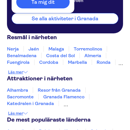
Spanien
Ta mig dit
Se alla aktiviteter i Granada
Resmål i närheten
Nerja
Jaén
Malaga
Torremolinos
Benalmadena
Costa del Sol
Almeria
Fuengirola
Cordoba
Marbella
Ronda
Estepona
Sevilla
Tarifa
Läs mer
Attraktioner i närheten
Alhambra
Resor från Granada
Sacromonte
Granada Flamenco
Katedralen i Granada
Granadas kungliga kapell
Teide
Läs mer
Puerto de Mogán
Aquarium Poema del Mar
De mest populäraste länderna
TUI Palma Marathon Mallorca 2026