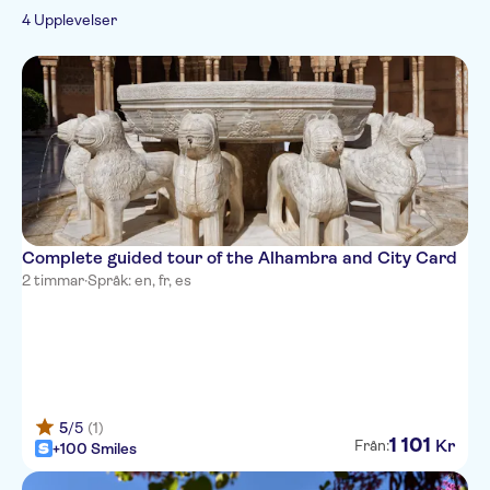
Rundturer till fots
Snabbkö
Stadsrundturer
Kultur & historia
4 Upplevelser
Gratis avbokning
Complete guided tour of the Alhambra and City Card
2 timmar
·
Språk: en, fr, es
5
/5
(1)
1
101
Kr
Från:
+100 Smiles