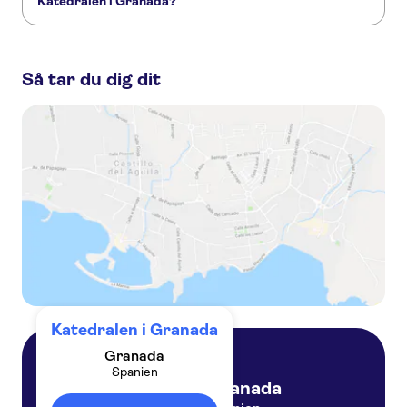
Katedralen i Granada?
Granada Flamenco
Granadas kungliga kapell
Dessa är de mest omtyckta aktiviteterna på/i Katedralen i
Granada:
Så tar du dig dit
Complete guided tour of the Alhambra and City Card
Alhambra guided tour and Granada city pass with all entrances
Guided tour of the Cathedral, the Royal Chapel and the historic center of Granada
Cathedral, Royal Chapel, and Madrasah tour in Granada
Katedralen i Granada
Granada
Spanien
Granada