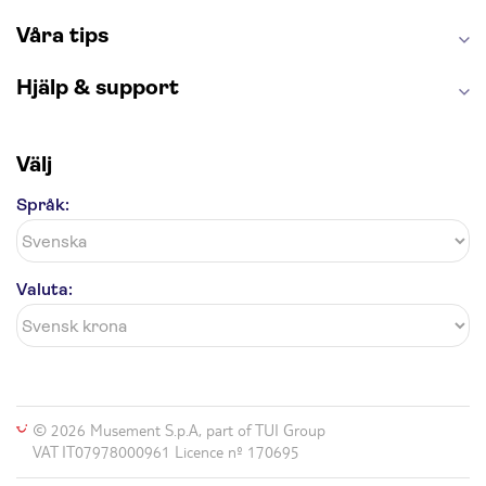
London Dungeon
Tivoli
Våra tips
Hjälp & support
Välj
Språk:
Valuta:
© 2026 Musement S.p.A, part of TUI Group
VAT IT07978000961 Licence nº 170695