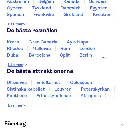
Puerto Colon
Sagrada Família
Australien
Belgien
Kanada
Schweiz
Aqualandia Benidorm
Siam Park
Cypern
Tyskland
Danmark
Egypten
Caminito del Rey
Spanien
Frankrike
Grekland
Kroatien
Irland
Island
Italien
Norge
Polen
Läs mer
Sverige
Thailand
Turkiet
De bästa resmålen
Kreta
Gran Canaria
Ayia Napa
Rhodos
Mallorca
Rom
London
Dubai
Barcelona
Split
Berlin
New York
Prag
bangkok
Stockholm
Läs mer
Gdansk
Oslo
Helsingfors
Uppsala
De bästa attraktionerna
Helsingborg
Uffizierna
Eiffeltornet
Colosseum
Sixtinska kapellet
Louvren
Peterskyrkan
Pantheon
Frihetsgudinnan
Akropolis
Empire State Building
Moulin Rouge
Läs mer
Burj Khalifa
Keukenhof
Alcatraz
Saltgruvan i Wieliczka
Alhambra
Caminito del Rey
Madame Tussauds London
Företag