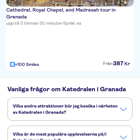
Cathedral, Royal Chapel, and Madrasah tour in
Granada
upp till 3 timmar 30 minuter
·
Språk: es
387
Kr
Från:
+100 Smiles
Vanliga frågor om Katedralen i Granada
Vilka andra attraktioner bör jag besöka i närheten
av Katedralen i Granada?
Här är några sevärdheter i Katedralen i Granada som du
inte får missa:
Vilka är de mest populära upplevelserna på/i
Alhambra
Resor från Granada
Sacromonte