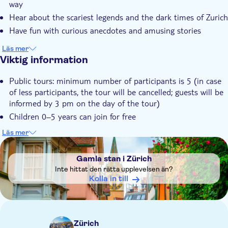
way
Elektronisk biljett
Hear about the scariest legends and the dark times of Zurich
Have fun with curious anecdotes and amusing stories
Läs mer
Viktig information
Public tours: minimum number of participants is 5 (in case
of less participants, the tour will be cancelled; guests will be
informed by 3 pm on the day of the tour)
Children 0–5 years can join for free
Due to uneven and steep surfaces, this activity is unsuitable
Läs mer
for anyone who has difficulty walking
DSA1Gamla stan i Zürich
You're recommended to wear comfortable shoes
Gamla stan i Zürich
Inte hittat den rätta upplevelsen än?
Kolla in till
Zürich