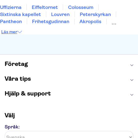
Uffizierna
Eiffeltornet
Colosseum
Sixtinska kapellet
Louvren
Peterskyrkan
Pantheon
Frihetsgudinnan
Akropolis
Empire State Building
Moulin Rouge
Läs mer
Burj Khalifa
Keukenhof
Alcatraz
Saltgruvan i Wieliczka
Alhambra
Caminito del Rey
Madame Tussauds London
London Dungeon
Tivoli
Företag
Våra tips
Hjälp & support
Välj
Språk: