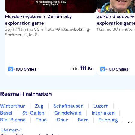
Murder mystery in Zürich city
Zürich discovery 
exploration game
exploration gam
upp till 1 timme 30 minuter
·
Gratis avbokning
·
1 timme 30 minuter
Språk: en, it, fr +2
111
Kr
Från:
+100 Smiles
+100 Smiles
Resmål i närheten
Winterthur
Zug
Schaffhausen
Luzern
Basel
St. Gallen
Grindelwald
Interlaken
Biel-Bienne
Thun
Chur
Bern
Fribourg
Neuchatel
Bellinzona
Läs mer