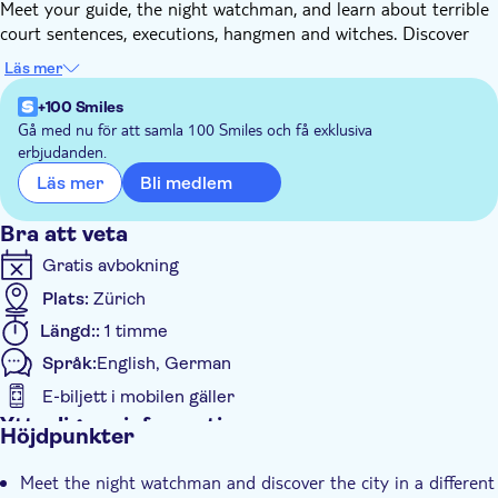
Meet your guide, the night watchman, and learn about terrible
court sentences, executions, hangmen and witches. Discover
the hard times of the city fires and the plague. Get ready for
Läs mer
the fear, but also for the fun. Indeed, you won't only hear about
the city's darkest sides, but he'll also provide some amusing
+100 Smiles
anecdotes and funny curiosities.
Gå med nu för att samla 100 Smiles och få exklusiva
erbjudanden.
Bli medlem
Läs mer
Bra att veta
Gratis avbokning
Plats:
Zürich
Längd::
1 timme
Språk:
English, German
E-biljett i mobilen gäller
Ytterligare information
Höjdpunkter
Omedelbar bekräftelse
Meet the night watchman and discover the city in a different
Guidad rundtur