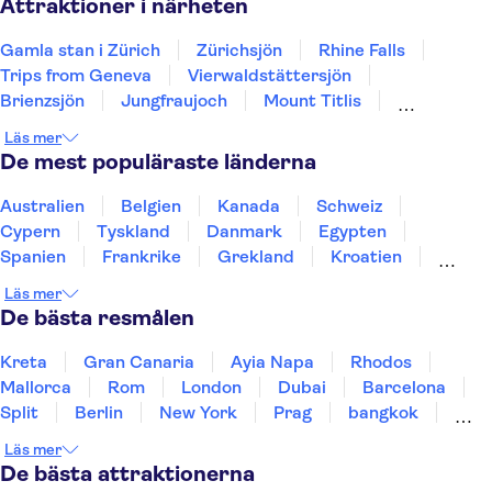
Attraktioner i närheten
Gamla stan i Zürich
Zürichsjön
Rhine Falls
Trips from Geneva
Vierwaldstättersjön
Brienzsjön
Jungfraujoch
Mount Titlis
Pilatus-berget
Kapellbron
Rigi
Läs mer
Schweiziska transportmuseet
De mest populäraste länderna
Australien
Belgien
Kanada
Schweiz
Cypern
Tyskland
Danmark
Egypten
Spanien
Frankrike
Grekland
Kroatien
Irland
Island
Italien
Norge
Polen
Läs mer
Sverige
Thailand
Turkiet
De bästa resmålen
Kreta
Gran Canaria
Ayia Napa
Rhodos
Mallorca
Rom
London
Dubai
Barcelona
Split
Berlin
New York
Prag
bangkok
Stockholm
Gdansk
Oslo
Helsingfors
Läs mer
Uppsala
Helsingborg
De bästa attraktionerna